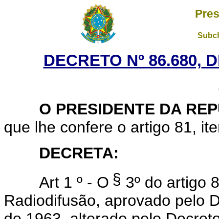
Pres
Subch
DECRETO Nº 86.680, 
O PRESIDENTE DA REP
que lhe confere o artigo 81, ite
DECRETA:
§
Art
1 º - O
3º do artigo
Radiodifusão, aprovado pelo D
de 1963
, alterado pelo Decre