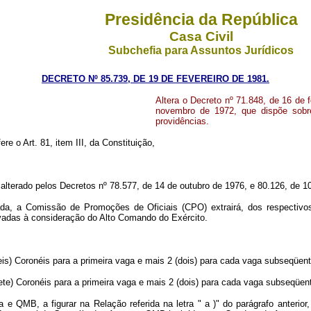
Presidência da República
Casa Civil
Subchefia para Assuntos Jurídicos
DECRETO Nº 85.739, DE 19 DE FEVEREIRO DE 1981.
Altera o Decreto nº 71.848, de 16 de 
novembro de 1972, que dispõe sobr
providências.
re o Art. 81, item III, da Constituição,
3, alterado pelos Decretos nº 78.577, de 14 de outubro de 1976, e 80.126, de 
da, a Comissão de Promoções de Oficiais (CPO) extrairá, dos respecti
levadas à consideração do Alto Comando do Exército.
is) Coronéis para a primeira vaga e mais 2 (dois) para cada vaga subseqüent
ete) Coronéis para a primeira vaga e mais 2 (dois) para cada vaga subseqüen
e QMB, a figurar na Relação referida na letra " a )" do parágrafo anterior