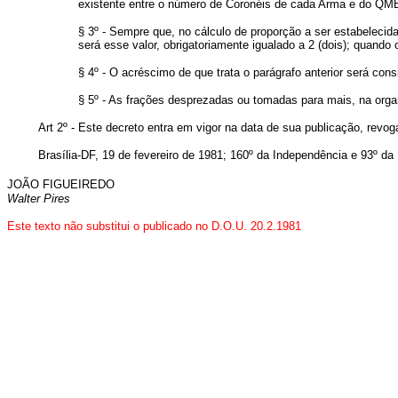
existente entre o número de Coronéis de cada Arma e do QMB
§ 3º - Sempre que, no cálculo de proporção a ser estabelecida
será esse valor, obrigatoriamente igualado a 2 (dois); quando o 
§ 4º - O acréscimo de que trata o parágrafo anterior será con
§ 5º - As frações desprezadas ou tomadas para mais, na organ
Art 2º - Este decreto entra em vigor na data de sua publicação, revo
Brasília-DF, 19 de fevereiro de 1981; 160º da Independência e 93º da
JOÃO FIGUEIREDO
Walter Pires
Este texto não substitui o publicado no D.O.U. 20.2.1981