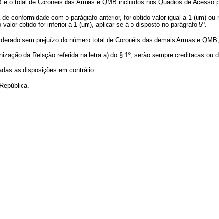
 e o total de Coronéis das Armas e QMB incluídos nos Quadros de Acesso p
 de conformidade com o parágrafo anterior, for obtido valor igual a 1 (um) 
valor obtido for inferior a 1 (um), aplicar-se-á o disposto no parágrafo 5º.
siderado sem prejuízo do número total de Coronéis das demais Armas e QMB, re
ização da Relação referida na letra a) do § 1º, serão sempre creditadas ou 
gadas as disposições em contrário.
 República.