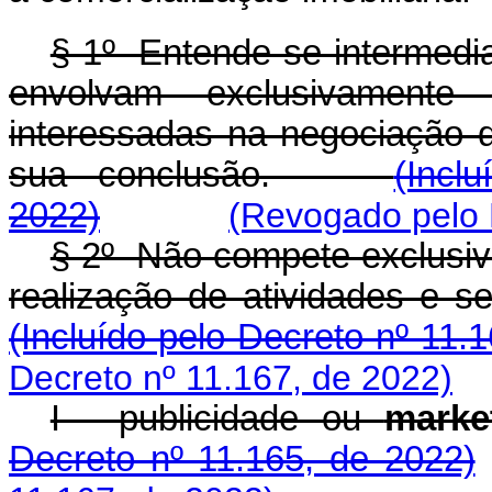
§ 1º Entende-se intermedi
envolvam exclusivament
interessadas na negociação 
sua conclusão.
(Incl
2022)
(Revogado pelo 
§ 2º Não compete exclusiv
realização de atividades e se
(Incluído pelo Decreto nº 11.
Decreto nº 11.167, de 2022)
I - publicidade ou
marke
Decreto nº 11.165, de 2022)