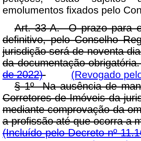
emolumentos fixados pelo Con
Art. 33-A. O prazo para ex
definitivo, pelo Conselho Re
jurisdição será de noventa di
da documentação obrigatór
de 2022)
(Revogado pelo
§ 1º Na ausência de mani
Corretores de Imóveis da juri
mediante comprovação da omis
a profissão até que ocorra a 
(Incluído pelo Decreto nº 11.