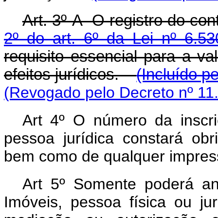
Art. 3º-A O registro do con
2º do art. 6º da Lei nº 6.
requisito essencial para a va
efeitos jurídicos.
(Incluído p
(Revogado pelo Decreto nº 11
Art 4º O número da inscr
pessoa jurídica constará ob
bem como de qualquer impresso 
Art 5º Somente poderá an
Imóveis, pessoa física ou jur