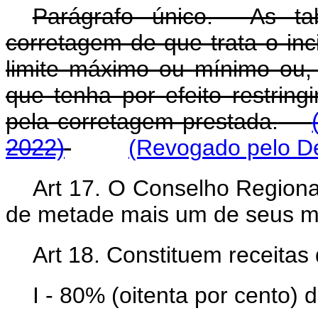
Parágrafo único. As ta
corretagem de que trata o inc
limite máximo ou mínimo ou, 
que tenha por efeito restring
pela corretagem prestada.
2022)
(Revogado pelo De
Art 17. O Conselho Regiona
de metade mais um de seus 
Art 18. Constituem receitas
I - 80% (oitenta por cento)