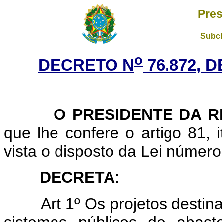
Pres
Subch
o
DECRETO N
76.872, 
O PRESIDENTE DA R
que lhe confere o artigo 81, 
vista o disposto da Lei númer
DECRETA
:
Art
1º Os projetos destin
sistemas públicos de abast