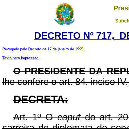
Pres
Subch
DECRETO Nº 717, DE
Revogado pelo Decreto de 17 de janeiro de 1995.
Texto para impressão.
O PRESIDENTE DA REP
lhe confere o art. 84, inciso IV
DECRETA:
Art. 1º O
caput
do art. 2
carreira de diplomata do serv