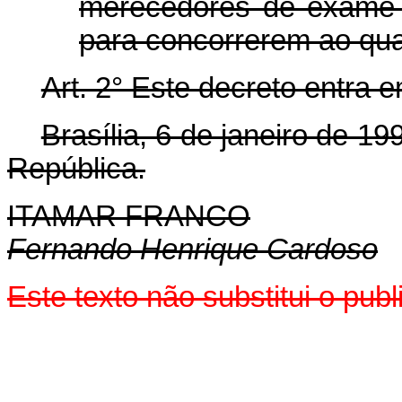
merecedores de exame 
para concorrerem ao qua
Art. 2° Este decreto entra 
Brasília, 6 de janeiro de 1
República.
ITAMAR FRANCO
Fernando Henrique Cardoso
Este texto não substitui o pu