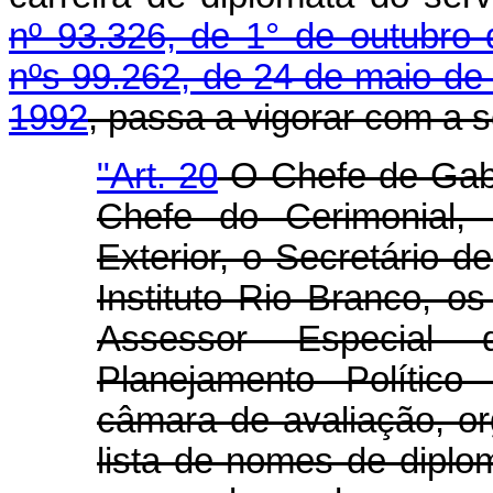
nº 93.326, de 1° de outubro
nºs 99.262, de 24 de maio de
1992
, passa a vigorar com a 
"Art. 20
O Chefe-de Gabi
Chefe do Cerimonial, 
Exterior, o Secretário de
Instituto Rio Branco, 
Assessor Especial d
Planejamento Polític
câmara de avaliação, o
lista de nomes de diplo