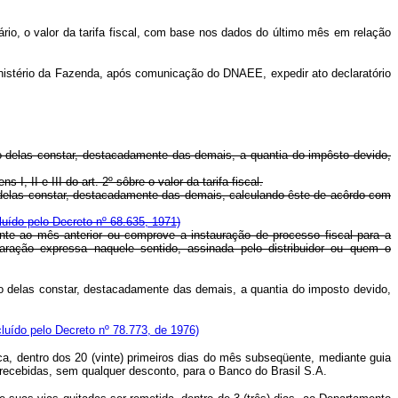
o, o valor da tarifa fiscal, com base nos dados do último mês em relação
inistério da Fazenda, após comunicação do DNAEE, expedir ato declaratório
do delas constar, destacadamente das demais, a quantia do impôsto devido,
II e III do art. 2º sôbre o valor da tarifa fiscal.
o delas constar, destacadamente das demais, calculando êste de acôrdo com
luído pelo Decreto nº 68.635, 1971)
ente ao mês anterior ou comprove a instauração de processo fiscal para a
aração expressa naquele sentido, assinada pelo distribuidor ou quem o
do delas constar, destacadamente das demais, a quantia do imposto devido,
cluído pelo Decreto nº 78.773, de 1976)
ica, dentro dos 20 (vinte) primeiros dias do mês subseqüente, mediante guia
s recebidas, sem qualquer desconto, para o Banco do Brasil S.A.