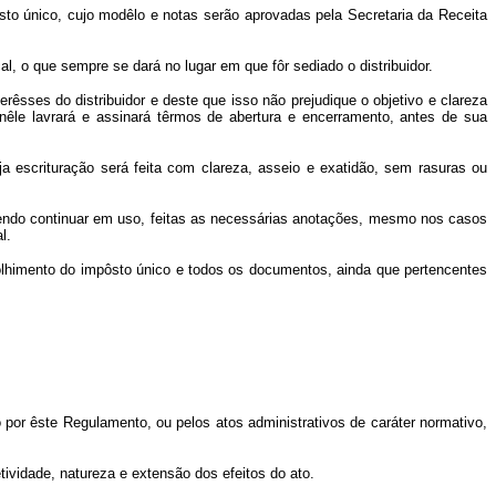
pôsto único, cujo modêlo e notas serão aprovadas pela Secretaria da Receita
, o que sempre se dará no lugar em que fôr sediado o distribuidor.
rêsses do distribuidor e deste que isso não prejudique o objetivo e clareza
e nêle lavrará e assinará têrmos de abertura e encerramento, antes de sua
ja escrituração será feita com clareza, asseio e exatidão, sem rasuras ou
, devendo continuar em uso, feitas as necessárias anotações, mesmo nos casos
l.
 recolhimento do impôsto único e todos os documentos, ainda que pertencentes
do por êste Regulamento, ou pelos atos administrativos de caráter normativo,
vidade, natureza e extensão dos efeitos do ato.