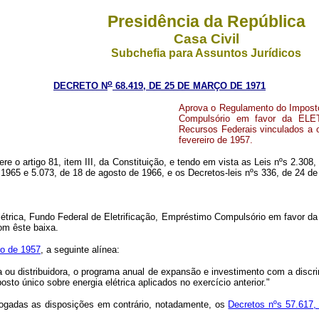
Presidência da República
Casa Civil
Subchefia para Assuntos Jurídicos
o
DECRETO N
68.419, DE 25 DE MARÇO DE 1971
Aprova o Regulamento do Imposto 
Compulsório em favor da ELE
Recursos Federais vinculados a ob
fevereiro de 1957.
fere o artigo 81, item III, da Constituição, e tendo em vista as Leis nºs 2.3
1965 e 5.073, de 18 de agosto de 1966, e os Decretos-leis nºs 336, de 24 de
Elétrica, Fundo Federal de Eletrificação, Empréstimo Compulsório em fav
om êste baixa.
ro de 1957
, a seguinte alínea:
 ou distribuidora, o programa anual de expansão e investimento com a disc
sto único sobre energia elétrica aplicados no exercício anterior."
evogadas as disposições em contrário, notadamente, os
Decretos nºs 57.617, 