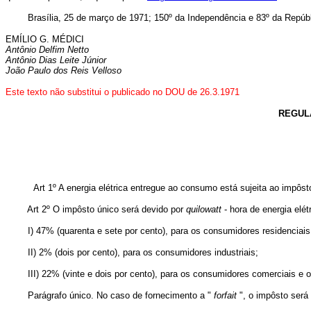
Brasília, 25 de março de 1971; 150º da Independência e 83º da Repúbl
EMÍLIO G. MÉDICI
Antônio Delfim Netto
Antônio Dias Leite Júnior
João Paulo dos Reis Velloso
Este texto não substitui o publicado no DOU de 26.3.1971
REGULA
Art 1º A energia elétrica entregue ao consumo está sujeita ao impôs
Art 2º O impôsto único será devido por
quilowatt
- hora de energia elét
I) 47% (quarenta e sete por cento), para os consumidores residenciais
II) 2% (dois por cento), para os consumidores industriais;
III) 22% (vinte e dois por cento), para os consumidores comerciais e out
Parágrafo único. No caso de fornecimento a "
forfait
", o impôsto será