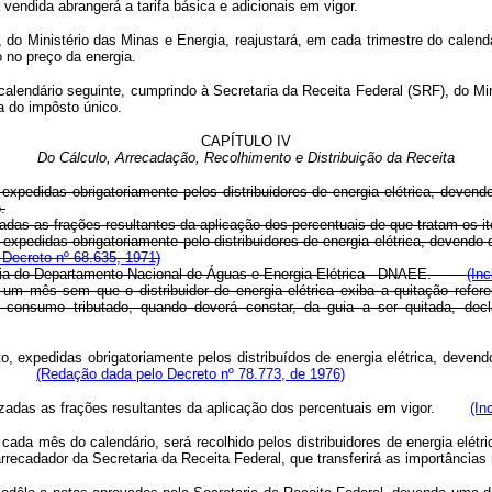
ndida abrangerá a tarifa básica e adicionais em vigor.
nistério das Minas e Energia, reajustará, em cada trimestre do calendári
o no preço da energia.
 calendário seguinte, cumprindo à Secretaria da Receita Federal (SRF), do M
a do impôsto único.
CAPÍTULO IV
Do Cálculo, Arrecadação, Recolhimento e Distribuição da Receita
expedidas obrigatoriamente pelos distribuidores de energia elétrica, deven
.
 frações resultantes da aplicação dos percentuais de que tratam os itens I, 
 expedidas obrigatoriamente pelo distribuidores de energia elétrica, devend
Decreto nº 68.635, 1971)
rtaria do Departamento Nacional de Águas e Energia Elétrica - DNAEE.
(Inc
 um mês sem que o distribuidor de energia elétrica exiba a quitação refer
 consumo tributado, quando deverá constar, da guia a ser quitada, decl
o, expedidas obrigatoriamente pelos distribuídos de energia elétrica, deven
mento.
(Redação dada pelo Decreto nº 78.773, de 1976)
rezadas as frações resultantes da aplicação dos percentuais em vigor.
(In
cada mês do calendário, será recolhido pelos distribuidores de energia elétr
arrecadador da Secretaria da Receita Federal, que transferirá as importância