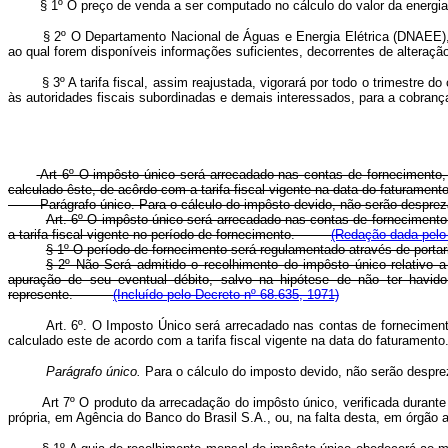
§ 1º O preço de venda a ser computado no cálculo do valor da energia ve
§ 2º O Departamento Nacional de Águas e Energia Elétrica (DNAEE), do Mi
ao qual forem disponíveis informações suficientes, decorrentes de alteraçã
§ 3º A tarifa fiscal, assim reajustada, vigorará por todo o trimestre do
às autoridades fiscais subordinadas e demais interessados, para a cobranç
Art 6º O impôsto único será arrecadado nas contas de fornecimento, 
calculado êste, de acôrdo com a tarifa fiscal vigente na data do faturamento
Parágrafo único. Para o cálculo do impôsto devido, não serão desprezadas as
Art. 6º O impôsto único será arrecadado nas contas de fornecimento
a tarifa fiscal vigente no período de fornecimento.
(Redação dada pelo 
§ 1º O período de fornecimento será regulamentado através de po
§ 2º Não Será admitido o recolhimento do impôsto único relativo a
apuração de seu eventual débito, salvo na hipótese de não ter havido
represente.
(Incluído pelo Decreto nº 68.635, 1971)
Art. 6º. O Imposto Único será arrecadado nas contas de forneciment
calculado este de acordo com a tarifa fiscal vigente na data do fatura
Parágrafo único.
Para o cálculo do imposto devido, não serão desp
Art 7º O produto da arrecadação do impôsto único, verificada durante 
própria, em Agência do Banco do Brasil S.A., ou, na falta desta, em órgão 