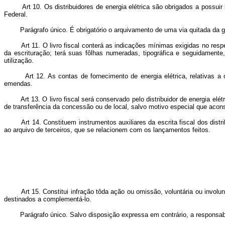
Art 10. Os distribuidores de energia elétrica são obrigados a possui
Federal.
Parágrafo único. É obrigatório o arquivamento de uma via quitada da guia 
Art 11. O livro fiscal conterá as indicações mínimas exigidas no res
da escrituração; terá suas fôlhas numeradas, tipográfica e seguidamente,
utilização.
Art 12. As contas de fornecimento de energia elétrica, relativas 
emendas.
Art 13. O livro fiscal será conservado pelo distribuidor de energia el
de transferência da concessão ou de local, salvo motivo especial que acons
Art 14. Constituem instrumentos auxiliares da escrita fiscal dos dist
ao arquivo de terceiros, que se relacionem com os lançamentos feitos.
Art 15. Constitui infração tôda ação ou omissão, voluntária ou involu
destinados a complementá-lo.
Parágrafo único. Salvo disposição expressa em contrário, a responsabilid