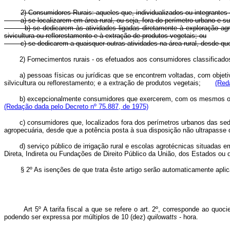
2) Consumidores Rurais: aqueles que, individualizados ou integrantes d
a) se localizarem em área rural, ou seja, fora do perímetro urbano e sub
b) se dedicarem às atividades ligadas diretamente à exploração agropec
sivicultura ou reflorestamento e à extração de produtos vegetais; ou
c) se dedicarem a quaisquer outras atividades na área rural, desde que 
2) Fornecimentos rurais - os efetuados aos consumidores classifi
a) pessoas físicas ou jurídicas que se encontrem voltadas, com objet
silvicultura ou reflorestamento; e a extração de produtos vegetais;
(Red
b) excepcionalmente consumidores que exercerem, com os mesmos obj
(Redação dada pelo Decreto nº 75.887, de 1975)
c) consumidores que, localizados fora dos perímetros urbanos das sede
agropecuária, desde que a potência posta à sua disposição não ultra
d) serviço público de irrigação rural e escolas agrotécnicas situadas
Direta, Indireta ou Fundações de Direito Público da União, dos Estados
§ 2º As isenções de que trata êste artigo serão automaticamente aplicada
Art 5º A tarifa fiscal a que se refere o art. 2º, corresponde ao q
podendo ser expressa por múltiplos de 10 (dez)
quilowatts
- hora.