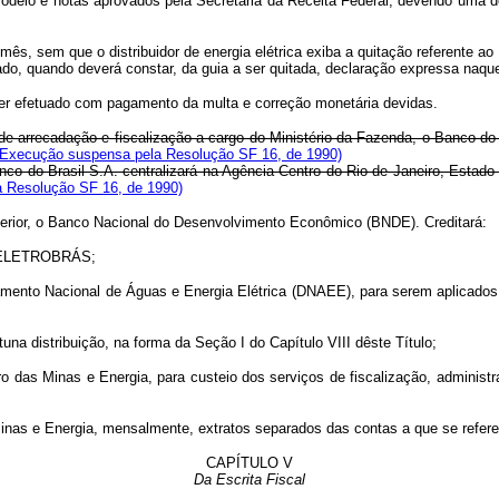
o e notas aprovados pela Secretaria da Receita Federal, devendo uma de su
, sem que o distribuidor de energia elétrica exiba a quitação referente ao 
ado, quando deverá constar, da guia a ser quitada, declaração expressa naque
 efetuado com pagamento da multa e correção monetária devidas.
 arrecadação e fiscalização a cargo do Ministério da Fazenda, o Banco do Br
(Execução suspensa pela Resolução SF 16, de 1990)
anco do Brasil S.A. centralizará na Agência Centro do Rio de Janeiro, Estado
 Resolução SF 16, de 1990)
anterior, o Banco Nacional do Desenvolvimento Econômico (BNDE). Creditará:
a ELETROBRÁS;
ento Nacional de Águas e Energia Elétrica (DNAEE), para serem aplicado
 distribuição, na forma da Seção I do Capítulo VIII dêste Título;
Minas e Energia, para custeio dos serviços de fiscalização, administração,
e Energia, mensalmente, extratos separados das contas a que se referem o
CAPÍTULO V
Da Escrita Fiscal