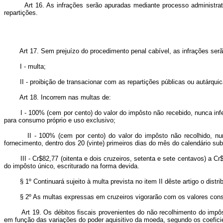
Art 16. As infrações serão apuradas mediante processo administrati
repartições.
Art 17. Sem prejuízo do procedimento penal cabível, as infrações se
I - multa;
II - proibição de transacionar com as repartições públicas ou autárquica
Art 18. Incorrem nas multas de:
I - 100% (cem por cento) do valor do impôsto não recebido, nunca inferior
para consumo próprio e uso exclusivo;
II - 100% (cem por cento) do valor do impôsto não recolhido, nunca i
fornecimento, dentro dos 20 (vinte) primeiros dias do mês do calendário s
III - Cr$82,77 (oitenta e dois cruzeiros, setenta e sete centavos) a Cr$8
do impôsto único, escriturado na forma devida.
§ 1º Continuará sujeito à multa prevista no item II dêste artigo o distrib
§ 2º As multas expressas em cruzeiros vigorarão com os valores consta
Art 19. Os débitos fiscais provenientes do não recolhimento do impô
em função das variações do poder aquisitivo da moeda, segundo os coefici