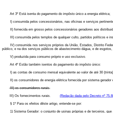
Art 3º Está isenta do pagamento do impôsto único a energia elétrica;
I) consumida pelos concessionários, nas oficinas e serviços pertinentes 
II) fornecida em grosso pelos concessionários geradores aos distribuid
III) consumida pelos templos de qualquer culto, partidos políticos e ins
IV) consumida nos serviços próprios da União, Estados, Distrito Federal e
público, e na dos serviços públicos de abastecimento dágua, e de esgotos
V) produzida para consumo próprio e uso exclusivo.
Art 4º Estão também isentos do pagamento do impôsto único:
I) as contas de consumo mensal equivalente ao valor de até 30 (trinta
II) os consumidores de energia elétrica fornecida por sistema gerador co
III) os consumidores rurais.
III) Os fornecimentos rurais.
(Redação dada pelo Decreto nº 75.8
§ 1º Para os efeitos dêste artigo, entende-se por:
1) Sistema Gerador: o conjunto de usinas próprias e de terceiros, que pro