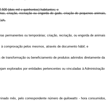
00 (dois mil e quinhentos) habitantes; e
as, criação, recriação ou engorda de gado, criação de pequenos animais,
KVA.
ras permanentes ou temporárias; criação, recriação, ou engorda de animais
eses à comprovação pelos mesmos, através de documento hábil; e
ais de transformação ou beneficiamento de produtos advindos diretamente da
 sejam explorados por entidades pertencentes ou vinculadas à Administração
terminado mês, pelo correspondente número de
quilowatts
- hora consumidos,