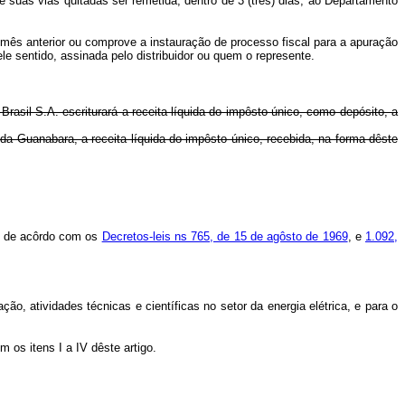
as vias quitadas ser remetida, dentro de 3 (três) dias, ao Departamento
mês anterior ou comprove a instauração de processo fiscal para a apuração
le sentido, assinada pelo distribuidor ou quem o represente.
asil S.A. escriturará a receita líquida do impôsto único, como depósito, a
 da Guanabara, a receita líquida do impôsto único, recebida, na forma dêste
s de acôrdo com os
Decretos-leis ns 765, de 15 de agôsto de 1969
, e
1.092,
 atividades técnicas e científicas no setor da energia elétrica, e para o
s itens I a IV dêste artigo.