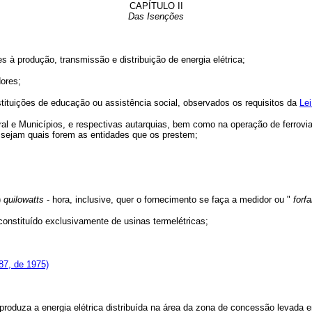
CAPÍTULO II
Das Isenções
à produção, transmissão e distribuição de energia elétrica;
ores;
tituições de educação ou assistência social, observados os requisitos da
Lei
 Municípios, e respectivas autarquias, bem como na operação de ferrovias el
, sejam quais forem as entidades que os prestem;
)
quilowatts
- hora, inclusive, quer o fornecimento se faça a medidor ou "
forfa
nstituído exclusivamente de usinas termelétricas;
87, de 1975)
duza a energia elétrica distribuída na área da zona de concessão levada em