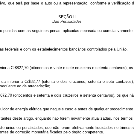
vo, que terá por base o auto ou a representação, conforme a verificação da
SEÇÃO II
Das Penalidades
rão punidas com as seguintes penas, aplicadas separada ou cumulativamente.
s federais e com os estabelecimentos bancários controlados pela União.
 a Cr$827,70 (oitocentos e vinte e sete cruzeiros e setenta centavos), os q
nferior a Cr$82,77 (oitenta e dois cruzeiros, setenta e sete centavos),
ubseqüente ao da arrecadação;
72,70 (oitocentos e setenta e dois cruzeiros e setenta centavos), os que nã
uidor de energia elétrica que naquele caso e antes de qualquer procedimento 
ntes dêste artigo, enquanto não forem novamente atualizadas, nos têrmos
sto único ou penalidades, que não forem efetivamente liquidados no trimest
entes de correção monetária fixados pelo órgão competente.