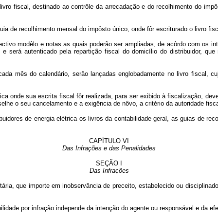
r livro fiscal, destinado ao contrôle da arrecadação e do recolhimento do im
de recolhimento mensal do impôsto único, onde fôr escriturado o livro fiscal
pectivo modêlo e notas as quais poderão ser ampliadas, de acôrdo com os inte
 e será autenticado pela repartição fiscal do domicílio do distribuidor, qu
a cada mês do calendário, serão lançadas englobadamente no livro fiscal, cu
étrica onde sua escrita fiscal fôr realizada, para ser exibido à fiscalização
elhe o seu cancelamento e a exigência de nôvo, a critério da autoridade fisca
ribuidores de energia elétrica os livros da contabilidade geral, as guias de
CAPÍTULO VI
Das Infrações e das Penalidades
SEÇÃO I
Das Infrações
ntária, que importe em inobservância de preceito, estabelecido ou disciplina
ade por infração independe da intenção do agente ou responsável e da efeti