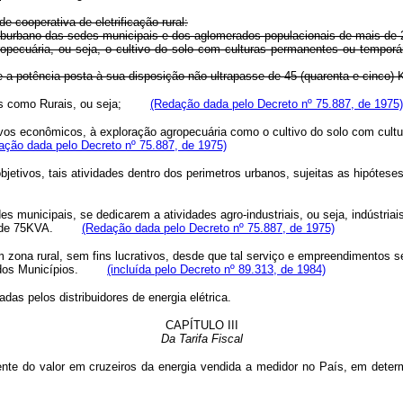
e cooperativa de eletrificação rural:
urbano das sedes municipais e dos aglomerados populacionais de mais de 2.5
uária, ou seja, o cultivo do solo com culturas permanentes ou temporári
a potência posta à sua disposição não ultrapasse de 45 (quarenta e cinco) 
cados como Rurais, ou seja;
(Redação dada pelo Decreto nº 75.887, de 1975)
ivos econômicos, à exploração agropecuária como o cultivo do solo com cultu
ação dada pelo Decreto nº 75.887, de 1975)
etivos, tais atividades dentro dos perimetros urbanos, sujeitas as hipót
s municipais, se dedicarem a atividades agro-industriais, ou seja, indústri
passe de 75KVA.
(Redação dada pelo Decreto nº 75.887, de 1975)
 em zona rural, sem fins lucrativos, desde que tal serviço e empreendimentos
 ou dos Municípios.
(incluída pelo Decreto nº 89.313, de 1984)
s pelos distribuidores de energia elétrica.
CAPÍTULO III
Da Tarifa Fiscal
uociente do valor em cruzeiros da energia vendida a medidor no País, em de