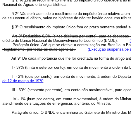
§ 1º A guia de recolhimento mensal do impôsto único obedecerá ao modêl
Nacional de Águas e Energia Elétrica.
§ 2º Não será admitido o recolhimento do impôsto único relativo a um mês
de seu eventual débito, salvo na hipótese de não ter havido consumo tribut
§ 3º O recolhimento do impôsto único fora do prazo sòmente poderá ser
Art 8º Deduzidos 0,5% (cinco décimos por cento), para as despesas de
crédito do Banco Nacional do Desenvolvimento Econômico (BNDE).
Parágrafo único. Até que se efetive a centralização em Brasília, o B
Regulamento, por tôdas as suas agências.
(Execução suspensa pela
Art 9º De cada importância que lhe fôr creditada na forma do artigo 
I - 37% (trinta e sete por cento), em conta de movimento à ordem d
II - 2% (dois por cento), em conta de movimento, à ordem do Departam
de 12 de março de 1970
;
III - 60% (sessenta por cento), em conta não movimentável, para oportuna
IV - 1% (hum por cento), em conta movimentável, à ordem do Ministro das 
atendimento de situações de emergência, a critério, do Ministro.
Parágrafo único. O BNDE encaminhará ao Gabinete do Ministro das Minas 