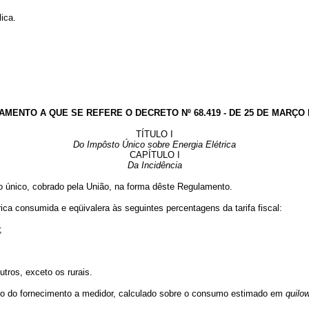
ica.
MENTO A QUE SE REFERE O DECRETO Nº 68.419 - DE 25 DE MARÇO 
TÍTULO I
Do Impôsto Único sobre Energia Elétrica
CAPÍTULO I
Da Incidência
to único, cobrado pela União, na forma dêste Regulamento.
rica consumida e eqüivalera às seguintes percentagens da tarifa fiscal:
;
ros, exceto os rurais.
 o do fornecimento a medidor, calculado sobre o consumo estimado em
quilo