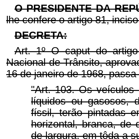
O PRESIDENTE DA REP
lhe confere o artigo 81, inciso
DECRETA:
Art. 1º O caput do arti
Nacional de Trânsito, aprov
16 de janeiro de 1968, passa
"Art. 103. Os veículos 
líquidos ou gasosos, 
físsil, terão pintadas
horizontal, branca, de
de largura, em tôda a s