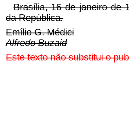
Brasília, 16 de janeiro de
da República.
Emílio G. Médici
Alfredo Buzaid
Este texto não substitui o p