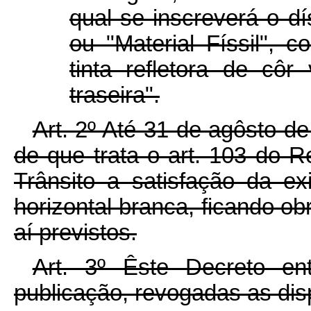
qual se inscreverá o dís
ou "Material Físsil", 
tinta refletora de côr
traseira".
Art. 2º Até 31 de agôsto d
de que trata o art. 103 do 
Trânsito a satisfação da exi
horizontal branca, ficando ob
aí previstos.
Art. 3º Êste Decreto e
publicação, revogadas as dis