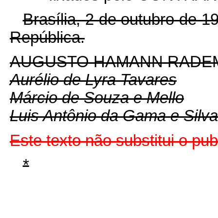
Brasília, 2 de outubro de 
República.
AUGUSTO HAMANN RADE
Aurélio de Lyra Tavares
Márcio de Souza e Mello
Luis Antônio da Gama e Silva
Este texto não substitui o p
*