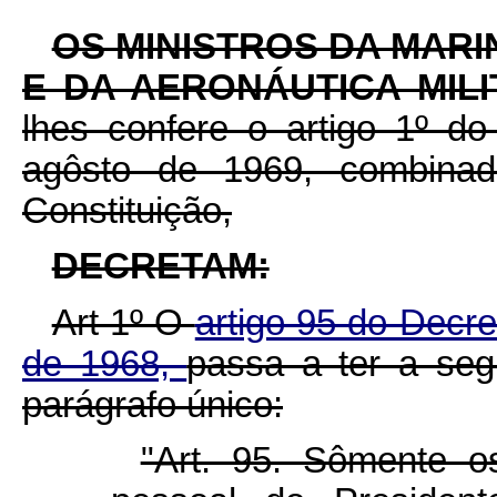
OS MINISTROS DA MARI
E DA AERONÁUTICA MIL
lhes confere o artigo 1º do
agôsto de 1969, combinad
Constituição,
DECRETAM:
Art 1º O
artigo 95 do Decre
de 1968,
passa a ter a seg
parágrafo único:
"Art. 95. Sômente o