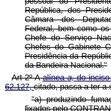
pessoal do President
República, dos Presi
Câmara dos Deputad
Federal, bem como os 
Chefe do Serviço Nac
Chefes do Gabinete Ci
Presidência da Repúbli
da Bandeira Nacional."
Art 2º A
alínea
a,
do inciso
62.127,
citado, passa a ter a
"a) produzindo fuma
fixados pelo CONTRAN