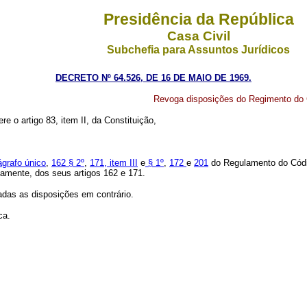
Presidência da República
Casa Civil
Subchefia para Assuntos Jurídicos
DECRETO Nº 64.526, DE 16 DE MAIO DE 1969.
Revoga disposições do Regimento do C
re o artigo 83, item II, da Constituição,
ágrafo único
,
162 § 2º
,
171, item III
e
§ 1º
,
172
e
201
do Regulamento do Códig
ivamente, dos seus artigos 162 e 171.
das as disposições em contrário.
ca.