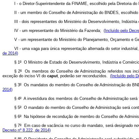
I - o Diretor-Superintendente da FINAME, escolhido pela Diretoria 
II - um membro do Conselho de Administração do BNDES, escolhid
III - dois representantes do Ministério do Desenvolvimento, Indústri
IV - um representante do Ministério da Fazenda;
(Incluído pelo Decr
V - um representante do Ministério do Planejamento, Orçamento e 
VI - uma vaga para única representação alternada do setor industri
de 2014)
§ 1
º
O Ministro de Estado do Desenvolvimento, Indústria e Comércio
§ 2
º
Os membros do Conselho de Administração referidos nos inci
exceção do inciso VI do
caput
, poderão ser reconduzidos.
(Incluído pelo D
§ 3
º
Os mandatos do membro do Conselho de Administração do BND
2014)
§ 4
º
A investidura dos membros do Conselho de Administração será 
§ 5
º
O mandato do membro do Conselho de Administração será contad
§ 6
º
Na hipótese de recondução de membro do Conselho de Administra
§ 7
º
Em caso de vacância no curso do mandato, será designado novo
Decreto nº 8.222, de 2014)