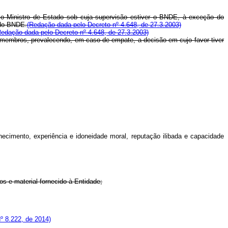
 Ministro de Estado sob cuja supervisão estiver o BNDE, à exceção do
 do BNDE.
(Redação dada pelo Decreto nº 4.648, de 27.3.2003)
Redação dada pelo Decreto nº 4.648, de 27.3.2003)
membros, prevalecendo, em caso de empate, a decisão em cujo favor tiver
hecimento, experiência e idoneidade moral, reputação ilibada e capacidade
 e material fornecido à Entidade;
º 8.222, de 2014)