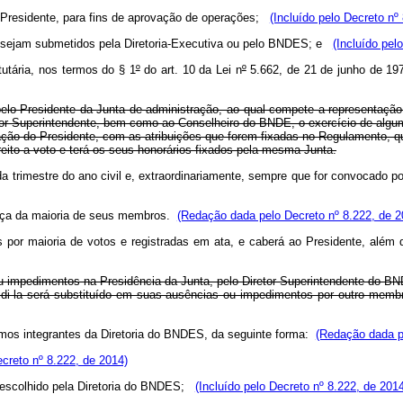
 do Presidente, para fins de aprovação de operações;
(Incluído pelo Decreto nº
e sejam submetidos pela Diretoria-Executiva ou pelo BNDES; e
(Incluído pel
utária, nos termos do § 1
º
do art. 10 da Lei n
º
5.662, de 21 de junho de 19
 pelo Presidente da Junta de administração, ao qual compete a representação
etor-Superintendente, bem como ao Conselheiro do BNDE, o exercício de algu
 do Presidente, com as atribuições que forem fixadas no Regulamento, que d
ito a voto e terá os seus honorários fixados pela mesma Junta.
trimestre do ano civil e, extraordinariamente, sempre que for convocado por
nça da maioria de seus membros.
(Redação dada pelo Decreto nº 8.222, de 2
 por maioria de votos e registradas em ata, e caberá ao Presidente, alé
u impedimentos na Presidência da Junta, pelo Diretor-Superintendente do B
di-la será substituído em suas ausências ou impedimentos por outro membr
mos integrantes da Diretoria do BNDES, da seguinte forma:
(Redação dada p
ecreto nº 8.222, de 2014)
, escolhido pela Diretoria do BNDES;
(Incluído pelo Decreto nº 8.222, de 201