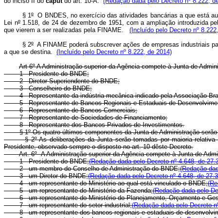
do inciso II do
caput
do art. 10-A.
(Redação dada pelo Decreto nº 8.222, d
§ 1
º
O BNDES, no exercício das atividades bancárias a que está a
Lei n
º
1.518, de 24 de dezembro de 1951, com a ampliação introduzida p
que vierem a ser realizadas pela FINAME.
(Incluído pelo Decreto nº 8.222
§ 2
º
A FINAME poderá subscrever ações de empresas industriais para p
a que se destina.
(Incluído pelo Decreto nº 8.222, de 2014)
Art 6º A Administração superior da Agência compete à Junta de Admi
1 - Presidente do BNDE;
2 - Diretor-Superiendente do BNDE;
3 - Conselheiro do BNDE;
4 - Representante da indústria mecânica indicado pela Associação Brasi
5 - Representante de Bancos Regionais e Estaduais de Desenvolvime
6 - Representante de Bancos Comerciais;
7 - Representante de Sociedades de Financiamento;
8 - Representante dos Bancos Privados de Investimentos.
§ 1º Os quatro últimos componentes da Junta de Administração serão des
§ 2º As deliberações da Junta serão tomadas por maioria relativa de
Presidente, observado sempre o disposto no art. 10 dêste Decreto.
Art. 6º A Administração superior da Agência compete à Junta de Adm
1 - Presidente do BNDE;
(Redação dada pelo Decreto nº 4.648, de 27.
2 - um membro do Conselho de Administração do BNDE;
(Redação dad
3 - um Diretor do BNDE;
(Redação dada pelo Decreto nº 4.648, de 27.3
4 - um representante do Ministério ao qual está vinculado o BNDE;
(Re
5 - um representante do Ministério da Fazenda;
(Redação dada pelo Dec
6 - um representante do Ministério do Planejamento, Orçamento e Ges
7 - um representante do setor industrial;
(Redação dada pelo Decreto nº
8 - um representante dos bancos regionais e estaduais de desenvolvi