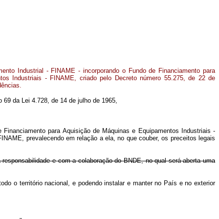
mento Industrial - FINAME - incorporando o Fundo de Financiamento para
os Industriais - FINAME, criado pelo Decreto número 55.275, de 22 de
dências.
o 69 da Lei 4.728, de 14 de julho de 1965,
de Financiamento para Aquisição de Máquinas e Equipamentos Industriais -
FINAME, prevalecendo em relação a ela, no que couber, os preceitos legais
a responsabilidade e com a colaboração do BNDE, no qual será aberta uma
 o território nacional, e podendo instalar e manter no País e no exterior