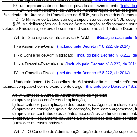
9 - um representante dos bancos comerciais;
(Incluído pelo Decreto nº
10 - um representante dos bancos privados de investimento.
(Incluído
§ 1º Os componentes da Junta de Administração serão designados para
Presidente, do Diretor e do Conselheiro do BNDE, sendo este dois últimos 
§ 2º O Ministro de Estado sob cuja supervisão estiver o BNDE designará
§ 3º As deliberações da Junta de Administração serão tomadas por maior
votado o Presidente, observado sempre o disposto no art. 10 deste Decreto
Art. 6
º
São órgãos estatutários da FINAME:
(Redação dada pelo De
I - a Assembleia-Geral;
(Incluído pelo Decreto nº 8.222, de 2014)
II - o Conselho de Administração;
(Incluído pelo Decreto nº 8.222, d
III - a Diretoria-Executiva; e
(Incluído pelo Decreto nº 8.222, de 2014
IV - o Conselho Fiscal.
(Incluído pelo Decreto nº 8.222, de 2014)
Parágrafo único. Os Conselhos de Administração e Fiscal serão comp
técnica compatível com o exercício do cargo.
(Incluído pelo Decreto nº 8.
Art 7º Compete à Junta de Administração da Agência:
a) aprovar planos genéricos de aplicação;
b) fixar critérios para aplicação dos recursos da Agência, inclusive o es
c) aprovar as condições gerais de operação, bem como orçamentos, inclu
d) aprovar os contratos e os acôrdos necessários ao funcionamento da
e) aprovar o Regulamento da Agência e a expedição dos atos compleme
f) resolver os casos omissos.
Art. 7
º
O Conselho de Administração, órgão de orientação superior