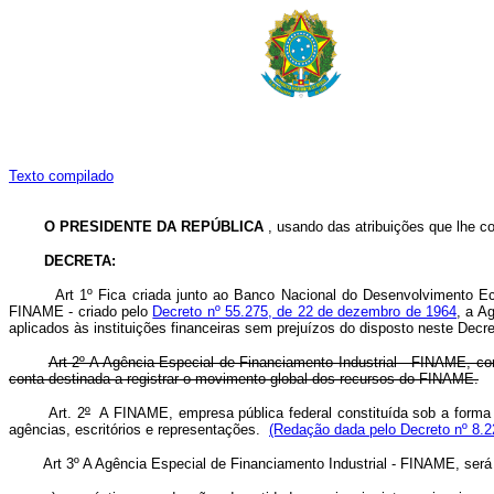
Texto compilado
O PRESIDENTE DA REPÚBLICA
, usando das atribuições que lhe co
DECRETA:
Art 1º Fica criada junto ao Banco Nacional do Desenvolvimento Ec
FINAME - criado pelo
Decreto nº 55.275, de 22 de dezembro de 1964
, a A
aplicados às instituições financeiras sem prejuízos do disposto neste Decre
Art 2º A Agência Especial de Financiamento Industrial - FINAME, c
conta destinada a registrar o movimento global dos recursos do FINAME.
Art. 2
º
A FINAME, empresa pública federal constituída sob a forma de
agências, escritórios e representações.
(Redação dada pelo Decreto nº 8.2
Art 3º A Agência Especial de Financiamento Industrial - FINAME, ser