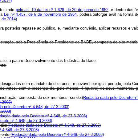
e 2014)
utorizado
pelo art. 10 da Lei n
º
1.628, de 20 de junho de 1952
, e dentro das á
ela
Lei n
º
4.457, de 6 de novembro de 1964
, poderá outorgar aval na forma d
, de 2014)
osterior repasse ao público, e, mediante convênio, aplicar recursos e valore
nistração, sob a Presidência do Presidente do BNDE, composta de oito memb
leira para o Desenvolvimento das Indústria de Base;
nto;
ignados com mandato de dois anos, renovável por igual período, pelo Cons
 votos, com a presença de, pelo menos, 4 (quatro) de seus membros, pre
inistração, composta de dez membros, sendo:
(Redação dada pelo Decreto nº 
3.2003)
a pelo Decreto nº 4.648, de 27.3.2003)
.2003)
dação dada pelo Decreto nº 4.648, de 27.3.2003)
reto nº 4.648, de 27.3.2003)
tão;
(Redação dada pelo Decreto nº 4.648, de 27.3.2003)
 4.648, de 27.3.2003)
mento;
(Redação dada pelo Decreto nº 4.648, de 27.3.2003)