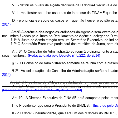
VII - definir os níveis de alçada decisória da Diretoria-Executiva e
VIII - manifestar-se sobre assuntos de interesse da FINAME que lh
IX - pronunciar-se sobre os casos em que não houver previsão estat
2014)
Art 9º A gerência dos negócios ordinários da Agência será exercida
nos limites fixados pela Junta no Regulamento da Agência, delegar ao Dir
§ 1º À Junta de Administração terá um Secretário-Executivo, de indicação
§ 2º O Secretário-Executivo participará das reuniões da Junta, sem dire
Art. 9
º
O Conselho de Administração se reunirá ordinariamente a cada 
seus membros.
(Redação dada pelo Decreto nº 8.222, de 2014)
§ 1
º
O Conselho de Administração somente se reunirá com a prese
§ 2
º
As deliberações do Conselho de Administração serão adotadas
2014)
Art 10. O Presidente do BNDE será substituído, em suas ausências o
Art. 10. O membro da Junta de Administração designado para presi
(Redação dada pelo Decreto nº 4.648, de 27.3.2003)
Art. 10. A Diretoria-Executiva da FINAME será composta pelos mes
I - o Presidente, que será o Presidente do BNDES;
(Incluído pelo D
II - o Diretor-Superintendente, que será um dos diretores do BNDES