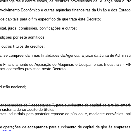
rangeiras e dentre êsses, os recursos provenientes da "Aliança para o Pro
lvimento Econômico e outras agências financeiras da União e dos Estado
capitais para o fim específico de que trata êste Decreto;
, juros, comissões, bonificações e outros;
dições por êste admitidos;
tros títulos de créditos;
 se compreendam nas finalidades da Agência, a juízo da Junta de Administ
inanciamento de Aquisição de Máquinas e Equipamentos Industriais - FINA
nas operações previstas neste Decreto.
ução nacional;
zar operações de " acceptance ", para suprimento de capital de giro às empr
o sistema de co-aceite de títulos.
dustriais para posterior repasse ao público, e, mediante convênios, aplica
ar operações de
acceptance
para suprimento de capital de giro às empresas 