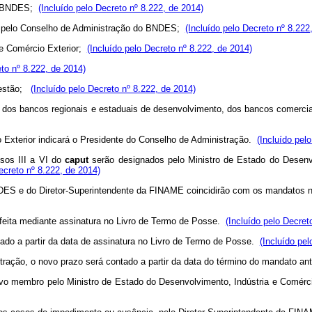
do BNDES;
(Incluído pelo Decreto nº 8.222, de 2014)
o pelo Conselho de Administração do BNDES;
(Incluído pelo Decreto nº 8.222
a e Comércio Exterior;
(Incluído pelo Decreto nº 8.222, de 2014)
eto nº 8.222, de 2014)
Gestão;
(Incluído pelo Decreto nº 8.222, de 2014)
al, dos bancos regionais e estaduais de desenvolvimento, dos bancos comerc
 Exterior indicará o Presidente do Conselho de Administração.
(Incluído pel
sos III a VI do
caput
serão designados pelo Ministro de Estado do Desenvo
ecreto nº 8.222, de 2014)
ES e do Diretor-Superintendente da FINAME coincidirão com os mandatos
feita mediante assinatura no Livro de Termo de Posse.
(Incluído pelo Decret
o a partir da data de assinatura no Livro de Termo de Posse.
(Incluído pel
ção, o novo prazo será contado a partir da data do término do mandato ant
 membro pelo Ministro de Estado do Desenvolvimento, Indústria e Comércio