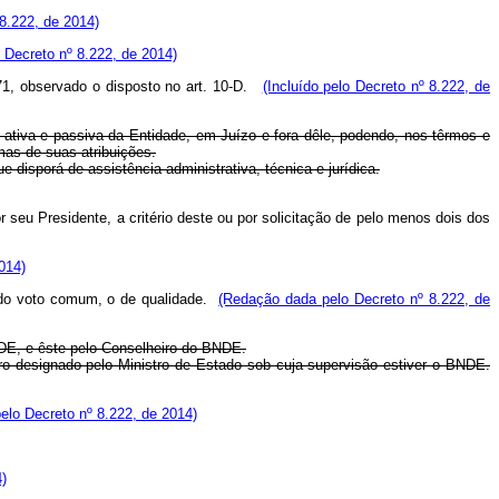
 8.222, de 2014)
o Decreto nº 8.222, de 2014)
71, observado o disposto no art. 10-D.
(Incluído pelo Decreto nº 8.222, de
 ativa e passiva da Entidade, em Juízo e fora dêle, podendo, nos têrmos e
mas de suas atribuições.
isporá de assistência administrativa, técnica e jurídica.
 seu Presidente, a critério deste ou por solicitação de pelo menos dois dos
014)
m do voto comum, o de qualidade.
(Redação dada pelo Decreto nº 8.222, de
NDE, e êste pelo Conselheiro do BNDE.
o designado pelo Ministro de Estado sob cuja supervisão estiver o BNDE.
elo Decreto nº 8.222, de 2014)
4)