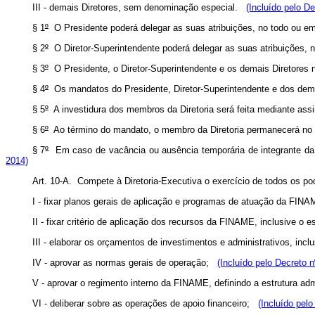
III - demais Diretores, sem denominação especial.
(Incluído pelo D
§ 1
º
O Presidente poderá delegar as suas atribuições, no todo ou em 
§ 2
º
O Diretor-Superintendente poderá delegar as suas atribuições, 
§ 3
º
O Presidente, o Diretor-Superintendente e os demais Diretores 
§ 4
º
Os mandatos do Presidente, Diretor-Superintendente e dos de
§ 5
º
A investidura dos membros da Diretoria será feita mediante as
§ 6
º
Ao término do mandato, o membro da Diretoria permanecerá no 
§ 7
º
Em caso de vacância ou ausência temporária de integrante da
2014)
Art. 10-A. Compete à Diretoria-Executiva o exercício de todos os 
I - fixar planos gerais de aplicação e programas de atuação da FI
II - fixar critério de aplicação dos recursos da FINAME, inclusive o
III - elaborar os orçamentos de investimentos e administrativos, inc
IV - aprovar as normas gerais de operação;
(Incluído pelo Decreto n
V - aprovar o regimento interno da FINAME, definindo a estrutura ad
VI - deliberar sobre as operações de apoio financeiro;
(Incluído pelo