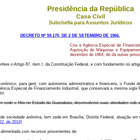
Presidência da República
Casa Civil
Subchefia para Assuntos Jurídicos
DECRETO Nº 59.170, DE 2 DE SETEMBRO DE 1966.
Cria a Agência Especial de Financia
Aquisição de Máquinas e Equipament
dezembro de 1964, de dá outras provi
nfere o Artigo 87, item I, da Constituição Federal, e com fundamento no artig
onômico, para gerir, com autonomia administrativa e financeira, o Fundo 
gência Especial de Financiamento Industrial, que conservará a mesma sigla 
to.
om sede e fôro no Estado da Guanabara, desenvolverá suas atividades sob 
 sociedade anônima, tem sede em Brasília, Distrito Federal, atuação em todo
22, de 2014)
á alimentada com recursos provenientes de: