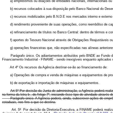
a) empréstimos ou doações de entidades nacionais, internacionais ou est
b) recursos colocados à sua disposição pelo Banco Nacional do Desenvo
c) recursos mobilizados pelo B.N.D.E nos mercados interno e externo de 
d) rendimento proveniente de suas operações, como reembôlso de capital
e) refinanciamento de títulos no Banco Central: dentro de têrmos e con
f) aportes do Tesouro Nacional através de Obrigações Reajustáveis ou ou
g) operações financeiras que, não especificadas nas alíneas anteriores,
Parágrafo único. Os adiantamentos atribuídos pelo BNDE ao Fundo de F
Financiamento Industrial - FINAME - sendo inexigíveis enquanto aplicados 
Art 4º Os recursos da Agência destinar-se-ão ao financiamento de:
a) Operações de compra e venda de máquinas e equipamentos de prod
b) de exportação e importação de máquinas e equipamentos.
Art 5º Por decisão da Junta de administração, a Agência poderá reali
na forma da letra b , do Artigo 7º, iniciando êsse tipo de atividade através d
Parágrafo único. A Agência poderá, ainda, subscrever ações de emprêsas in
estaduais, nos fins a que se destina.
Art. 5
º
Por decisão da Diretoria-Executiva, a FINAME poderá realiz