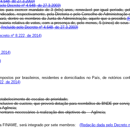
 4.648, de 27.3.2003)
 pelo Decreto nº 4.648, de 27.3.2003)
 exercer mandato de 3 (três) anos, renovável por igual período, pelo
indicados, respectivamente, pela Diretoria e pelo Conselho de Administração
, dentre os membros da Junta de Administração, aquele que a presidirá.
(
ia relativa de votos, com a presença de, pelo menos, 5 (cinco) de seus 
.
(Incluído pelo Decreto nº 4.648, de 27.3.2003)
creto nº 8.222, de 2014)
e 2014)
)
ostos por brasileiros, residentes e domiciliados no País, de notórios con
222, de 2014)
tabelecimento de escalas de prioridade;
sive de custeio, que preverá dotação para reembôlso do BNDE por serviços
 Agência;
ntares necessários à realização dos objetivos da Agência;
 da FINAME, será integrado por sete membros:
(Redação dada pelo Decreto n