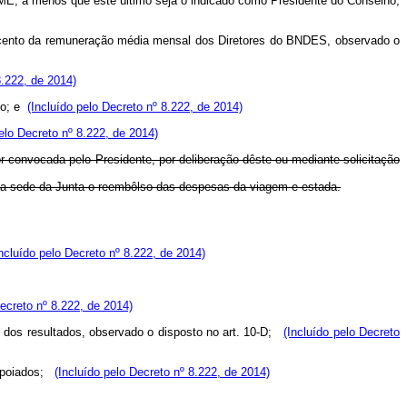
ME, a menos que este último seja o indicado como Presidente do Conselho,
 cento da remuneração média mensal dos Diretores do BNDES, observado o
8.222, de 2014)
odo; e
(Incluído pelo Decreto nº 8.222, de 2014)
pelo Decreto nº 8.222, de 2014)
fôr convocada pelo Presidente, por deliberação dêste ou mediante solicitação
a sede da Junta o reembôlso das despesas da viagem e estada.
Incluído pelo Decreto nº 8.222, de 2014)
Decreto nº 8.222, de 2014)
 dos resultados, observado o disposto no art. 10-D;
(Incluído pelo Decreto
a apoiados;
(Incluído pelo Decreto nº 8.222, de 2014)