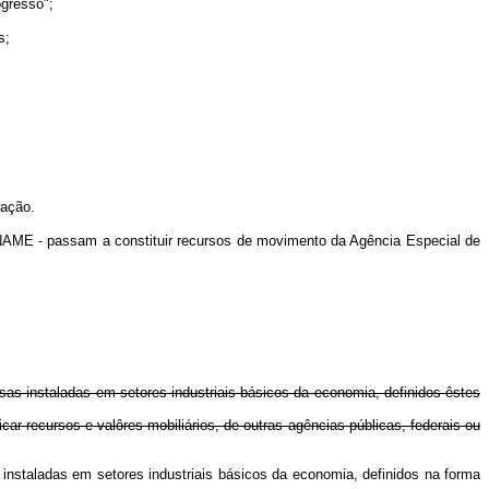
gresso";
s;
ração.
ME - passam a constituir recursos de movimento da Agência Especial de
êsas instaladas em setores industriais básicos da economia, definidos êstes
r recursos e valôres mobiliários, de outras agências públicas, federais ou
instaladas em setores industriais básicos da economia, definidos na forma