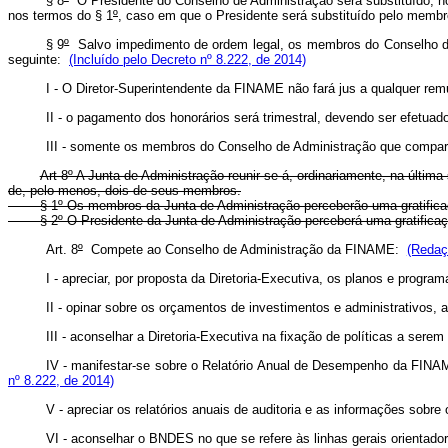
§ 8
º
O Presidente do Conselho de Administração será substituído, n
nos termos do § 1
º
, caso em que o Presidente será substituído pelo membro
§ 9
º
Salvo impedimento de ordem legal, os membros do Conselho de
seguinte:
(Incluído pelo Decreto nº 8.222, de 2014)
I - O Diretor-Superintendente da FINAME não fará jus a qualquer r
II - o pagamento dos honorários será trimestral, devendo ser efetua
III - somente os membros do Conselho de Administração que compare
Art 8º A Junta de Administração reunir-se-á, ordinariamente, na últim
de, pelo menos, dois de seus membros.
§ 1º Os membros da Junta de Administração perceberão uma gratificação
§ 2º O Presidente da Junta de Administração perceberá uma gratificaçã
Art. 8
º
Compete ao Conselho de Administração da FINAME:
(Redaç
I - apreciar, por proposta da Diretoria-Executiva, os planos e prog
II - opinar sobre os orçamentos de investimentos e administrativos, 
III - aconselhar a Diretoria-Executiva na fixação de políticas a sere
IV - manifestar-se sobre o Relatório Anual de Desempenho da FINAM
nº 8.222, de 2014)
V - apreciar os relatórios anuais de auditoria e as informações sob
VI - aconselhar o BNDES no que se refere às linhas gerais orient