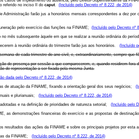
os casos de impedimento ou ausência, pelo Diretor-Superintendente da FINA
 referido no inciso II do
caput
.
(Incluído pelo Decreto nº 8.222, de 2014)
 Administração farão jus a honorários mensais correspondentes a dez por
emuneração pelo exercício das funções na FINAME;
(Incluído pelo Decreto nº 
do no mês subsequente àquele em que se realizar a reunião ordinária do perí
cerem à reunião ordinária do trimestre farão jus aos honorários.
(Incluído 
a semana de cada trimestre do ano civil, e, extraordinariamente, sempre que 
 de presença por sessão a que comparecerem, e, quando residirem fora d
o de representação a ser fixada pela mesma Junta.
ão dada pelo Decreto nº 8.222, de 2014)
ramas de atuação da FINAME, fixando a orientação geral dos seus negócios;
(
anuais e plurianuais;
(Incluído pelo Decreto nº 8.222, de 2014)
m adotadas e na definição de prioridades de natureza setorial;
(Incluído pelo 
E, as demonstrações financeiras do exercício e as propostas de destinação
re os resultados das ações da FINAME e sobre os principais projetos por est
adoras da FINAME;
(Incluído pelo Decreto nº 8.222, de 2014)