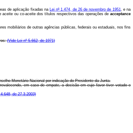
reas de aplicação fixadas na
Lei n
º
1.474, de 26 de novembro de 1951
, e na
e aceite ou co-aceite dos títulos respectivos das operações de
acceptance
s mobiliários de outras agências públicas, federais ou estaduais, nos fins
ros:
(Vide Lei nº 5.662, de 1971)
elho Monetário Nacional por indicação do Presidente da Junta.
valecendo, em caso de empate, a decisão em cujo favor tiver votado o
4.648, de 27.3.2003)