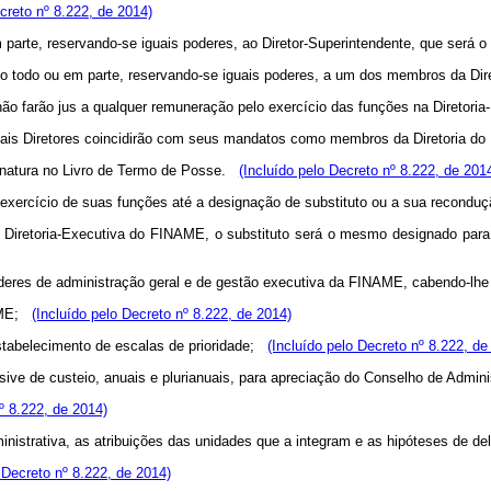
ecreto nº 8.222, de 2014)
parte, reservando-se iguais poderes, ao Diretor-Superintendente, que será 
no todo ou em parte, reservando-se iguais poderes, a um dos membros da Dir
não farão jus a qualquer remuneração pelo exercício das funções na Direto
mais Diretores coincidirão com seus mandatos como membros da Diretoria
sinatura no Livro de Termo de Posse.
(Incluído pelo Decreto nº 8.222, de 201
exercício de suas funções até a designação de substituto ou a sua recond
 Diretoria-Executiva do FINAME, o substituto será o mesmo designado pa
poderes de administração geral e de gestão executiva da FINAME, cabendo-l
NAME;
(Incluído pelo Decreto nº 8.222, de 2014)
 estabelecimento de escalas de prioridade;
(Incluído pelo Decreto nº 8.222, de
lusive de custeio, anuais e plurianuais, para apreciação do Conselho de Admi
º 8.222, de 2014)
ministrativa, as atribuições das unidades que a integram e as hipóteses de 
 Decreto nº 8.222, de 2014)