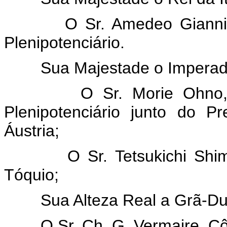
O Sr. Amedeo Giannini, C
Plenipotenciário.
Sua Majestade o Imperado
O Sr. Morie Ohno, Envia
Plenipotenciário junto do P
Áustria;
O Sr. Tetsukichi Shimada
Tóquio;
Sua Alteza Real a Grã-Duq
O Sr. Ch. G. Vermaire, Cô