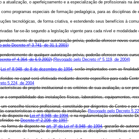
atualização, o aperfeiçoamento e a especialização de profissionais na áre
omo programas especiais de formação pedagógica, para as disciplinas de ed
ções tecnológicas, de forma criativa, e estendendo seus benefícios à comu
privadas far-se-ão segundo a legislação vigente para cada nível e modalidade 
pendentemente de qualquer autorização prévia, poderão oferecer novos curso
o pelo Decreto nº 3.741, de 31.1.2001)
pendentemente de qualquer autorização prévia, poderão oferecer novos curso
creto nº 4.364, de 6.9.2002)
(Revogado pelo Decreto nº 5.119, de 2004)
a
Lei nº 8.948, de 8 de dezembro de 1994
, serão implantados com as finalidade
eferidos no
caput
será efetivada mediante decreto específico para cada Cent
eto 5.224, de 2004
rísticas do projeto institucional e os critérios de sua avaliação, a ser p
r a compatibilidade das instalações físicas, laboratórios, equipamentos, r
onselho técnico profissional, constituído por dirigentes do Centro e por e
s características e aos objetivos da instituição.
Revogado pelo Decreto 5.22
r do disposto na
Lei nº 8.948, de 1994
, e na regulamentação contida neste D
definidos no
Decreto nº 2.208, de 1997
.
 na forma do disposto no
art. 3º da Lei nº 8.948, de 1994
, gozarão de autono
 de cursos de formação de professores para as disciplinas científicas e te