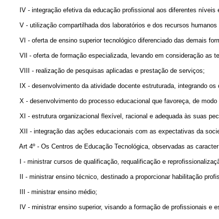
IV - integração efetiva da educação profissional aos diferentes níveis e 
V - utilização compartilhada dos laboratórios e dos recursos humanos pe
VI - oferta de ensino superior tecnológico diferenciado das demais form
VIl - oferta de formação especializada, levando em consideração as ten
VIII - realização de pesquisas aplicadas e prestação de serviços;
IX - desenvolvimento da atividade docente estruturada, integrando os di
X - desenvolvimento do processo educacional que favoreça, de modo pe
XI - estrutura organizacional flexível, racional e adequada às suas pecu
XII - integração das ações educacionais com as expectativas da socied
Art 4º - Os Centros de Educação Tecnológica, observadas as característic
I - ministrar cursos de qualificação, requalificação e reprofissionalizaçã
II - ministrar ensino técnico, destinado a proporcionar habilitação profis
III - ministrar ensino médio;
IV - ministrar ensino superior, visando a formação de profissionais e es