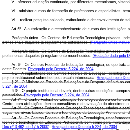
V - oferecer educação continuada, por diferentes mecanismos, visando a 
VI - ministrar cursos de formação de professores e especialistas, bem c
VII - realizar pesquisa aplicada, estimulando o desenvolvimento de solu
Art 5º - A autorização e o reconhecimento de cursos das instituições 
Parágrafo único. Os Centros de Educação Tecnológica privados, inde
profissionais daqueles já regularmente autorizados. (
Parágrafo único incluíd
Parágrafo único. Os Centros de Educação Tecnológica privados, inde
profissionais daqueles já regularmente reconhecidos.
(Redação dada pelo De
Art 6º - Os Centros Federais de Educação Tecnológica, de que trata 
deste Decreto.
Revogado pelo Decreto 5.224, de 2004
§ 1º - A implantação dos Centros Federais de Educação Tecnológica r
projeto institucional submetido pela escola interessada.
Revogado pelo Decr
§ 2º - O Ministro de Estado da Educação e do Desporto definirá as caracte
5.224, de 2004
§ 3º - O projeto institucional deverá, dentre outras condições, comprova
pretendidos.
Revogado pelo Decreto 5.224, de 2004
Art 7º - O Centro Federal de Educação Tecnológica deverá contar com um c
Centro, com atribuições técnico-consultivas e de avaliação do atendimento à
Art 8º - Os Centros Federais de Educação Tecnológica, criados a parti
vagas nos níveis básico, técnico e tecnológico da Educação Profissional, 
o
Art. 8
Os Centros Federais de Educação Tecnológica, transformados
técnico e tecnológico da Educação Profissional, bem como para implantação
Dec nº 3.462, de 17.5.2000)
Revogado pelo Decreto 5.224, de 2004