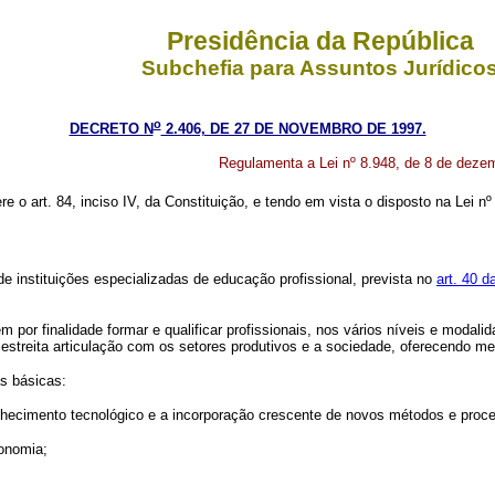
Presidência da República
Subchefia para Assuntos Jurídico
o
DECRETO N
2.406, DE 27 DE NOVEMBRO DE 1997.
Regulamenta a Lei nº 8.948, de 8 de dezem
ere o art. 84, inciso IV, da Constituição, e tendo em vista o disposto na Lei 
nstituições especializadas de educação profissional, prevista no
art. 40 
r finalidade formar e qualificar profissionais, nos vários níveis e modalid
estreita articulação com os setores produtivos e a sociedade, oferecendo 
s básicas:
cimento tecnológico e a incorporação crescente de novos métodos e proces
conomia;