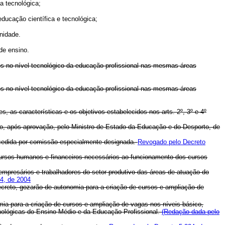
a tecnológica;
ucação científica e tecnológica;
nidade.
de ensino.
s no nível tecnológico da educação profissional nas mesmas áreas
s no nível tecnológico da educação profissional nas mesmas áreas
s, as características e os objetivos estabelecidos nos arts. 2º, 3º e 4º
ro, após aprovação, pelo Ministro de Estado da Educação e do Desporto, de
rocedida por comissão especialmente designada.
Revogado pelo Decreto
ecursos humanos e financeiros necessários ao funcionamento dos cursos
mpresários e trabalhadores do setor produtivo das áreas de atuação do
4, de 2004
ecreto, gozarão de autonomia para a criação de cursos e ampliação de
mia para a criação de cursos e ampliação de vagas nos níveis básico,
cnológicas do Ensino Médio e da Educação Profissional.
(Redação dada pelo