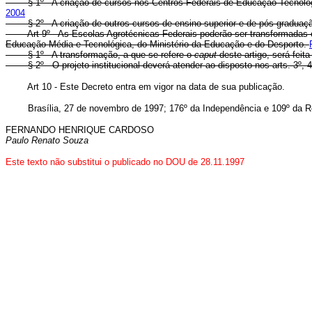
§ 1º - A criação de cursos nos Centros Federais de Educação Tecnológica
2004
§ 2º - A criação de outros cursos de ensino superior e de pós-graduaçã
Art 9º - As Escolas Agrotécnicas Federais poderão ser transformadas e
Educação Média e Tecnológica, do Ministério da Educação e do Desporto.
§ 1º - A transformação, a que se refere o
caput
deste artigo, será feit
§ 2º - O projeto institucional deverá atender ao disposto nos arts. 3º, 4
Art 10 - Este Decreto entra em vigor na data de sua publicação.
Brasília, 27 de novembro de 1997; 176º da Independência e 109º da Re
FERNANDO HENRIQUE CARDOSO
Paulo Renato Souza
Este texto não substitui o publicado no DOU de 28.11.1997