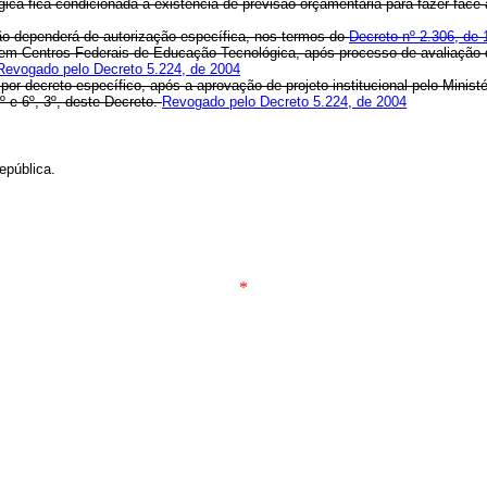
 fica condicionada à existência de previsão orçamentária para fazer face
o dependerá de autorização específica, nos termos do
Decreto nº 2.306, de
m Centros Federais de Educação Tecnológica, após processo de avaliação 
Revogado pelo Decreto 5.224, de 2004
a por decreto específico, após a aprovação de projeto institucional pelo Mini
º e 6º, 3º, deste Decreto.
Revogado pelo Decreto 5.224, de 2004
pública.
*