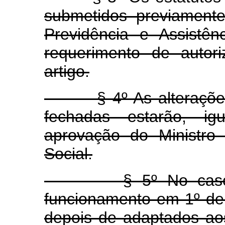
submetidos previament
Previdência e Assistê
requerimento de autor
artigo.
§ 4º As alterações d
fechadas estarão, igu
aprovação do Ministro 
Social.
§ 5º No caso de 
funcionamento em 1º de 
depois de adaptados ao