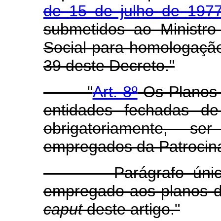
de 15 de julho de 197
submetidos ao Ministro
Social para homologação
39 deste Decreto."
"
Art. 8º
Os Planos d
entidades fechadas de
obrigatoriamente, s
empregados da Patrocin
Parágrafo único. É
empregado aos planos de
caput
deste artigo."