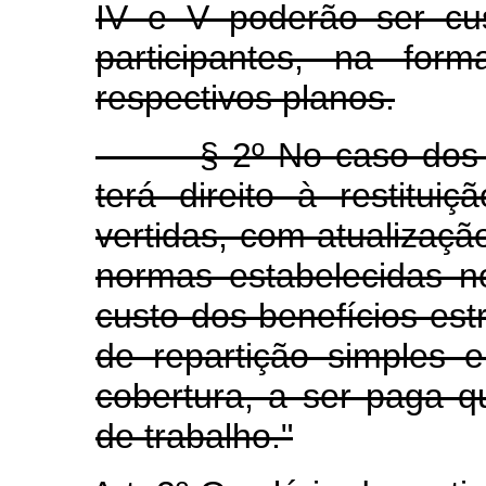
IV e V poderão ser cu
participantes, na for
respectivos planos.
§ 2º No caso dos inci
terá direito à restitui
vertidas, com atualizaç
normas estabelecidas n
custo dos benefícios est
de repartição simples e
cobertura, a ser paga q
de trabalho."