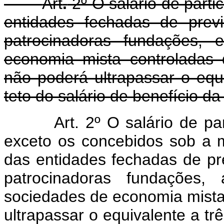
Art
.
2º O salário de part
entidades fechadas de prev
patrocinadoras fundações, 
economia mista controladas 
não poderá ultrapassar o equi
teto do salário de benefício da
Art. 2º O salário de pa
exceto os
concebidos
sob
a
das entidades fechadas de p
patrocinadoras fundações, 
sociedades de economia mista
ultrapassar o equivalente a trê