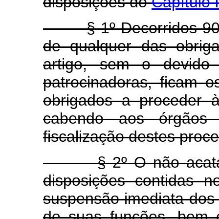
disposições do
Capítulo 
§ 1º Decorridos 90 (n
de qualquer das obrig
artigo, sem o devido
patrocinadoras, ficam o
obrigados a proceder à
cabendo aos órgãos e
fiscalização destes proc
§ 2º O não acatame
disposições contidas n
suspensão imediata dos 
de suas funções, bem 