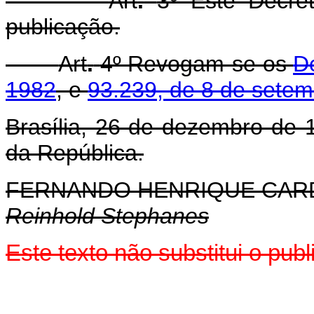
Art
.
3º Este Decre
publicação.
Art
.
4º Revogam-se os
De
1982
, e
93.239, de 8 de sete
Brasília, 26 de dezembro de 
da República.
FERNANDO HENRIQUE CA
Reinhold Stephanes
Este texto não substitui o pu