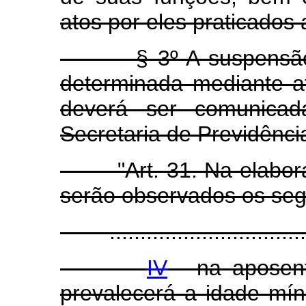
atos por eles praticados
§ 3º A suspensão a 
determinada mediante a
deverá ser comunicad
Secretaria de Previdênc
"Art. 31. Na elaboraç
serão observados os segu
...................................
IV
- na aposent
prevalecerá a idade mín