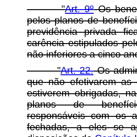
"
Art. 9º
Os benefí
pelos planos de benefíc
previdência privada fi
carência estipulados pe
não inferiores a cinco an
"
Art. 22.
Os admin
que não efetivarem as 
estiverem obrigadas, n
planos de benefíci
responsáveis com os a
fechadas, a eles se a