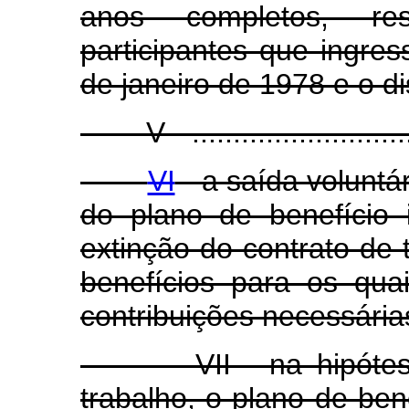
anos completos, re
participantes que ingre
de janeiro de 1978 e o di
V - ..............................
VI
- a saída voluntá
do plano de benefício 
extinção do contrato de 
benefícios para os qu
contribuições necessária
VII - na hipótese d
trabalho, o plano de ben