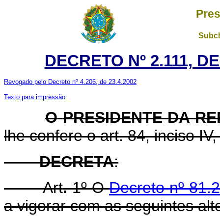
Pres
Subch
DECRETO Nº 2.111, D
Revogado pelo Decreto nº 4.206, de 23.4.2002
Texto para impressão
O
PRESIDENTE DA R
lhe confere o art. 84, inciso IV
DECRETA
:
Art
.
1º O
Decreto nº 81.2
a vigorar com as seguintes alt