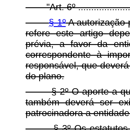
"Art. 6º ........................
§ 1º
A autorização 
refere este artigo de
prévia, a favor da ent
correspondente à impor
responsável, que deverá 
do plano.
§ 2º O aporte a que s
também deverá ser ex
patrocinadora a entidad
§ 3º Os estatutos da