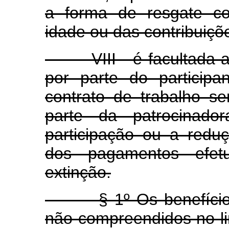
a forma de resgate co
idade ou das contribuiçõe
VIII - é facultada a
por parte do particip
contrato de trabalho s
parte da patrocinado
participação ou a redu
dos pagamentos efet
extinção.
§ 1º Os benefícios pe
não compreendidos no lim