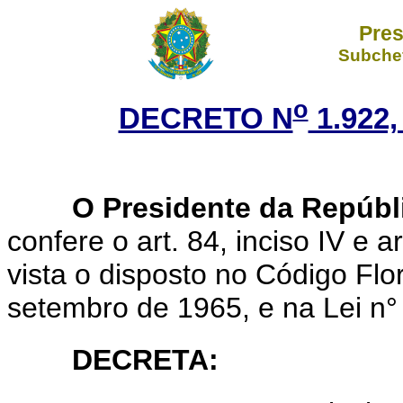
Pres
Subchef
o
DECRETO N
1.922,
O Presidente da Repúbl
confere o art. 84, inciso IV e 
vista o disposto no Código Flor
setembro de 1965, e na Lei n° 
DECRETA
: