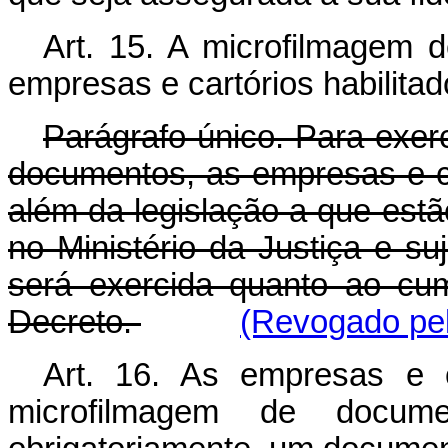
Art. 15. A microfilmagem 
empresas e cartórios habilita
Parágrafo único. Para exer
documentos, as empresas e car
além da legislação a que estão
no Ministério da Justiça e suj
será exercida quanto ao cu
Decreto.
(Revogado pel
Art. 16. As empresas e 
microfilmagem de documen