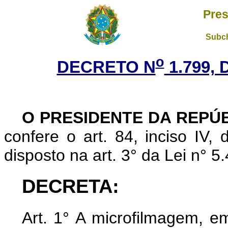
Pres
Subch
o
DECRETO N
1.799, 
O PRESIDENTE DA REPÚ
confere o art. 84, inciso IV,
disposto na art. 3° da Lei n° 
DECRETA
:
Art.
1° A microfilmagem, em 