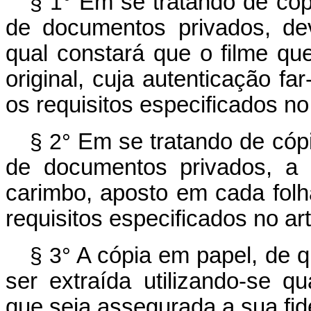
§ 1°
Em se tratando de cópi
de documentos privados, dev
qual constará que o filme qu
original, cuja autenticação fa
os requisitos especificados no
§ 2°
Em se tratando de cópi
de documentos privados, a 
carimbo, aposto em cada folha
requisitos especificados no art
§ 3°
A cópia em papel, de qu
ser extraída utilizando-se 
que seja assegurada a sua fide