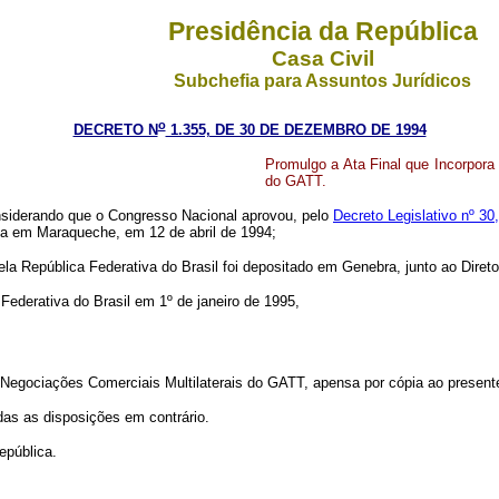
Presidência da República
Casa Civil
Subchefia para Assuntos Jurídicos
o
DECRETO N
1.355, DE 30 DE DEZEMBRO DE 1994
Promulgo a Ata Final que Incorpora
do GATT.
onsiderando que o Congresso Nacional aprovou, pelo
Decreto Legislativo nº 3
da em Maraqueche, em 12 de abril de 1994;
la República Federativa do Brasil foi depositado em Genebra, junto ao Dire
ederativa do Brasil em 1º de janeiro de 1995,
e Negociações Comerciais Multilaterais do GATT, apensa por cópia ao present
das as disposições em contrário.
epública.