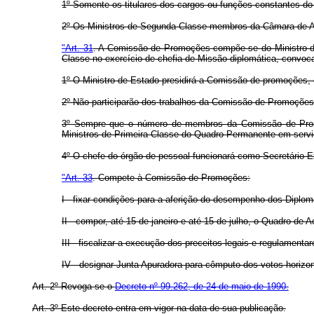
1º Somente os titulares dos cargos ou funções constantes do 
2º Os Ministros de Segunda Classe membros da Câmara de Ava
"Art. 31
. A Comissão de Promoções compõe-se do Ministro de 
Classe no exercício de chefia de Missão diplomática, convoca
1º O Ministro de Estado presidirá a Comissão de promoções, 
2º Não participarão dos trabalhos da Comissão de Promoções
3º Sempre que o número de membros da Comissão de Promoç
Ministros de Primeira Classe do Quadro Permanente em servi
4º O chefe do órgão de pessoal funcionará como Secretário-
"Art. 33
. Compete à Comissão de Promoções:
I - fixar condições para a aferição do desempenho dos Diplo
II - compor, até 15 de janeiro e até 15 de julho, o Quadro de 
III - fiscalizar a execução dos preceitos legais e regulamenta
IV - designar Junta Apuradora para cômputo dos votos horizont
Art. 2º Revoga-se o
Decreto nº 99.262, de 24 de maio de 1990.
Art. 3º Este decreto entra em vigor na data de sua publicação.