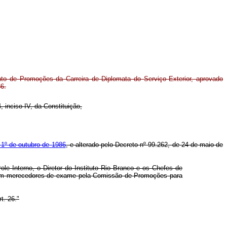
to de Promoções da Carreira de Diplomata do Serviço Exterior, aprovado
86.
, inciso IV, da Constituição,
 1º de outubro de 1986
, e alterado pelo Decreto nº 99.262, de 24 de maio de
ole Interno, o Diretor do Instituto Rio Branco e os Chefes de
guem merecedores de exame pela Comissão de Promoções para
t. 26."