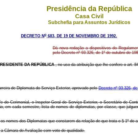
Presidência da República
Casa Civil
Subchefia para Assuntos Jurídicos
o
DECRETO N
683, DE 19 DE NOVEMBRO DE 1992.
Dá nova redação a dispositivos do Regulamen
pelo Decreto nº 93.326, de 1º de outubro de 19
RESIDENTE DA REPÚBLICA
, no uso da atribuição que lhe confere o art. 84
rreira de Diplomata do Serviço Exterior, aprovado pelo
Decreto nº 93.326, de
 do Cerimonial, o Inspetor-Geral do Serviço Exterior, o Secretário de Contr
ão, em cada semestre, lista de nomes de diplomatas, por classe, que jul
os nomes dos Diplomatas que constarem da relação de que trata o § 1º do ar
á a Câmara de Avaliação com voto de qualidade.