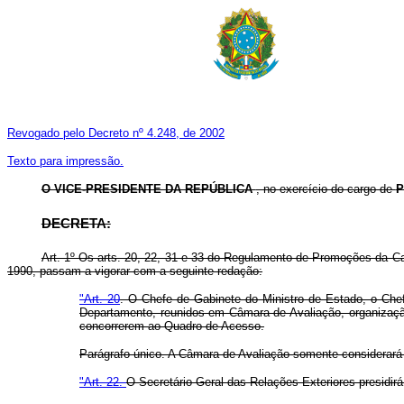
Revogado pelo Decreto nº 4.248, de 2002
Texto para impressão.
O VICE-PRESIDENTE DA REPÚBLICA
, no exercício do cargo de
P
DECRETA:
Art. 1º Os arts. 20, 22, 31 e 33 do Regulamento de Promoções da Ca
1990, passam a vigorar com a seguinte redação:
"Art. 20
. O Chefe de Gabinete do Ministro de Estado, o Chefe
Departamento, reunidos em Câmara de Avaliação, organizaç
concorrerem ao Quadro de Acesso.
Parágrafo único. A Câmara de Avaliação somente considerará 
"Art. 22.
O Secretário-Geral das Relações Exteriores presidir