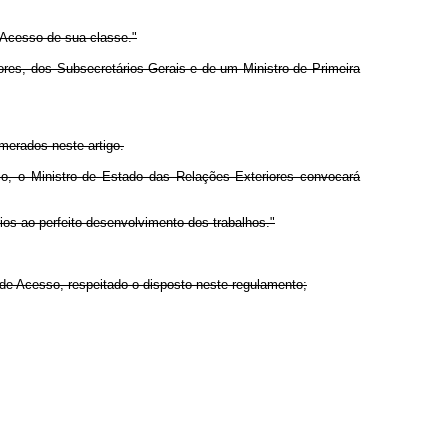
 Acesso de sua classe."
res, dos Subsecretários-Gerais e de um Ministro de Primeira
merados neste artigo.
, o Ministro de Estado das Relações Exteriores convocará
s ao perfeito desenvolvimento dos trabalhos."
de Acesso, respeitado o disposto neste regulamento;