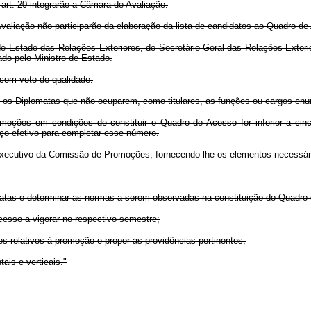
art. 20 integrarão a Câmara de Avaliação.
liação não participarão da elaboração da lista de candidatos ao Quadro de
Estado das Relações Exteriores, do Secretário-Geral das Relações Exterio
do pelo Ministro de Estado.
com voto de qualidade.
 os Diplomatas que não ocuparem, como titulares, as funções ou cargos enu
ões em condições de constituir o Quadro de Acesso for inferior a cinco
ço efetivo para completar esse número.
Executivo da Comissão de Promoções, fornecendo-lhe os elementos necessário
matas e determinar as normas a serem observadas na constituição do Quadro 
Acesso a vigorar no respectivo semestre;
res relativos à promoção e propor as providências pertinentes;
ais e verticais."