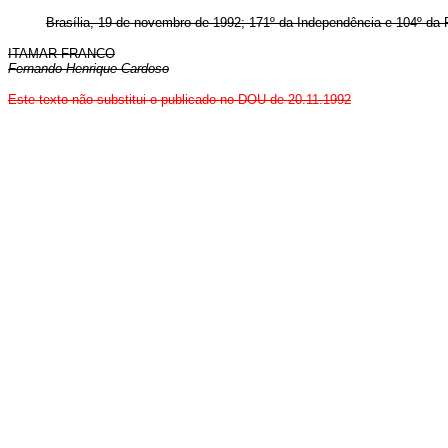
Brasília, 19 de novembro de 1992; 171º da Independência e 104º da 
ITAMAR FRANCO
Fernando Henrique Cardoso
Este texto não substitui o publicado no DOU de 20.11.1992