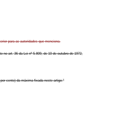
terior para as autoridades que menciona.
to no art. 36 da Lei nº 5.809, de 10 de outubro de 1972,
 por cento) da máxima fixada neste artigo."