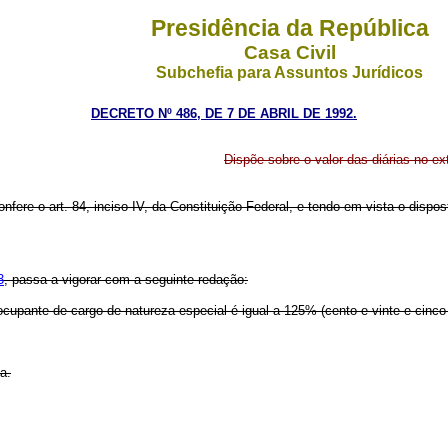
Presidência da República
Casa Civil
Subchefia para Assuntos Jurídicos
DECRETO Nº 486, DE 7 DE ABRIL DE 1992.
Dispõe sobre o valor das diárias no ex
nfere o art. 84, inciso IV, da Constituição Federal, e tendo em vista o dispos
3
, passa a vigorar com a seguinte redação:
 ocupante de cargo de natureza especial é igual a 125% (cento e vinte e cinco
a.