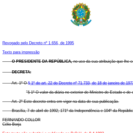
Revogado pelo Decreto nº 1.656, de 1995
Texto para impressão
O PRESIDENTE DA REPÚBLICA,
no uso da sua atribuição que lhe co
DECRETA:
Art. 1º O
§ 1º do art. 22 do Decreto nº 71.733, de 18 de janeiro de 197
"§ 1º O valor da diária no exterior de Ministro de Estado e de
Art. 2º Este decreto entra em vigor na data de sua publicação.
Brasília, 7 de abril de 1992; 171º da Independência e 104º da Repúblic
FERNANDO COLLOR
Célio Borja