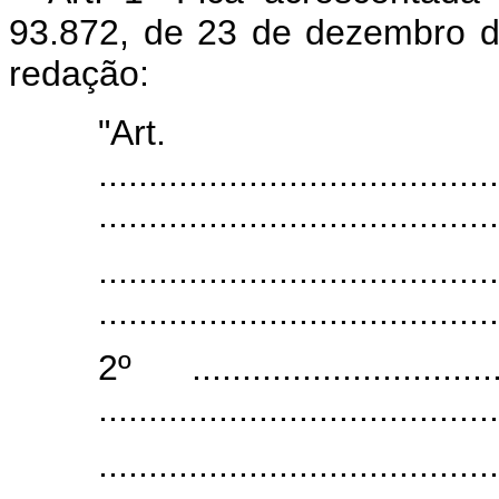
93.872, de 23 de dezembro d
redação:
"Art
........................................
........................................
........................................
........................................
2º ..................................
........................................
........................................