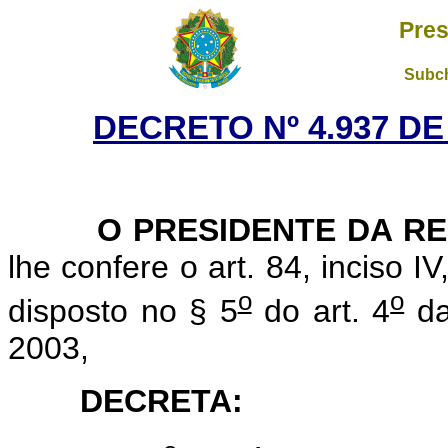
Pres
Subch
DECRETO Nº 4.937 DE
O PRESIDENTE DA RE
lhe confere o art. 84, inciso I
o
o
disposto no § 5
do art. 4
da
2003,
DECRETA: