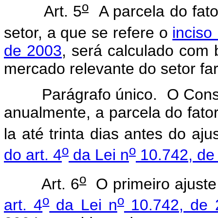
o
Art. 5
A parcela do fator
setor, a que se refere o
inciso
de 2003
, será calculado com
mercado relevante do setor fa
Parágrafo único. O Conselh
anualmente, a parcela do fato
la até trinta dias antes do aj
o
o
do art. 4
da Lei n
10.742, de
o
Art. 6
O primeiro ajuste
o
o
art. 4
da Lei n
10.742, de 