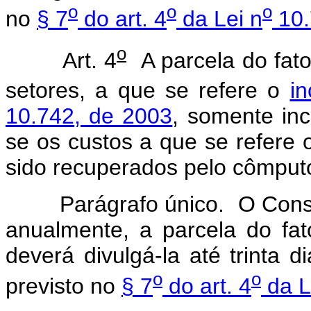
o
o
o
no
§ 7
do art. 4
da Lei n
10.
o
Art. 4
A parcela do fator
setores, a que se refere o
in
10.742, de 2003
, somente inc
se os custos a que se refere o
sido recuperados pelo cômput
Parágrafo único. O Conselh
anualmente, a parcela do fat
deverá divulgá-la até trinta 
o
o
previsto no
§ 7
do art. 4
da L