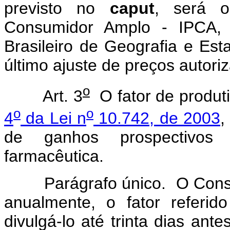
previsto no
caput
, será o
Consumidor Amplo - IPCA, c
Brasileiro de Geografia e Est
último ajuste de preços autoriz
o
Art. 3
O fator de produti
o
o
4
da Lei n
10.742, de 2003
,
de ganhos prospectivos 
farmacêutica.
Parágrafo único. O Conselh
anualmente, o fator referi
divulgá-lo até trinta dias ant