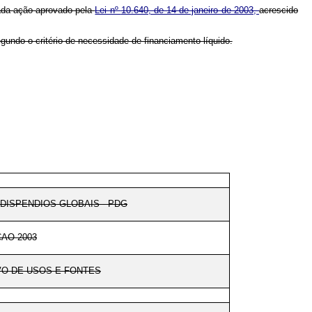
cada ação aprovado pela
Lei nº
10.640, de 14 de janeiro de 2003,
acrescido
gundo o critério de necessidade de financiamento líquido.
DISPENDIOS GLOBAIS - PDG
AO 2003
O DE USOS E FONTES