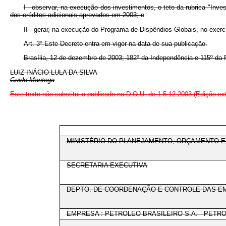
I - observar, na execução dos investimentos, o teto da rubrica "In
dos créditos adicionais aprovados em 2003; e
II - gerar, na execução do Programa de Dispêndios Globais, no exercí
Art. 3º Este Decreto entra em vigor na data de sua publicação.
Brasília, 12 de dezembro de 2003; 182º
da Independência e 115º
da 
LUIZ INÁCIO LULA DA SILVA
Guido Mantega
Este texto não substitui o publicado no D.O.U. de 1 5.12.2003 (Edição ext
MINISTÉRIO DO PLANEJAMENTO, ORÇAMENTO 
SECRETARIA EXECUTIVA
DEPTO. DE COORDENAÇÃO E CONTROLE DAS EM
EMPRESA : PETROLEO BRASILEIRO S.A. - PETR