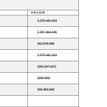
V A L O R
2.370.441.024
2.207.464.436
162.976.588
2.370.441.024
(253.197.627)
(300.000)
156.953.040