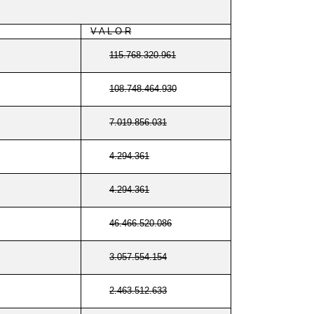
V A L O R
115.768.320.961
108.748.464.930
7.019.856.031
4.294.361
4.294.361
46.466.520.086
3.057.554.154
2.463.512.633