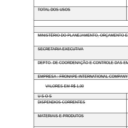
TOTAL DOS USOS
MINISTÉRIO DO PLANEJAMENTO, ORÇAMENTO 
SECRETARIA EXECUTIVA
DEPTO. DE COORDENAÇÃO E CONTROLE DAS EM
EMPRESA : FRONAPE INTERNATIONAL COMPANY 
VALORES EM R$ 1,00
U S O S
DISPENDIOS CORRENTES
MATERIAIS E PRODUTOS