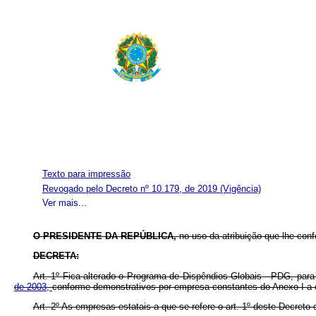
Texto para impressão
Revogado pelo Decreto nº 10.179, de 2019
(Vigência)
Ver mais...
O PRESIDENTE DA REPÚBLICA,
no uso da atribuição que lhe confe
DECRETA:
Art. 1º
Fica alterado o Programa de Dispêndios Globais - PDG, p
de 2003,
conforme demonstrativos por empresa constantes do Anexo I a 
Art. 2º
As empresas estatais a que se refere o art. 1º deste Decreto 