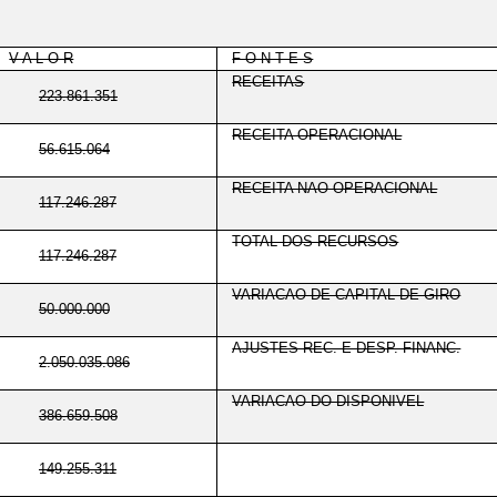
V A L O R
F O N T E S
RECEITAS
223.861.351
RECEITA OPERACIONAL
56.615.064
RECEITA NAO OPERACIONAL
117.246.287
TOTAL DOS RECURSOS
117.246.287
VARIACAO DE CAPITAL DE GIRO
50.000.000
AJUSTES REC. E DESP. FINANC.
2.050.035.086
VARIACAO DO DISPONIVEL
386.659.508
149.255.311