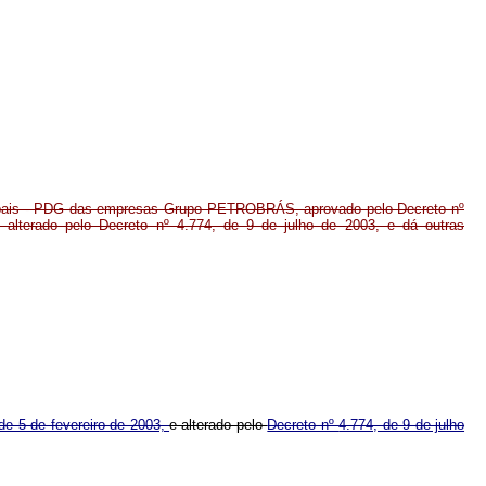
obais - PDG das empresas Grupo PETROBRÁS, aprovado pelo Decreto nº
 alterado pelo Decreto nº 4.774, de 9 de julho de 2003, e dá outras
de 5 de fevereiro de 2003,
e alterado pelo
Decreto nº
4.774, de 9 de julho