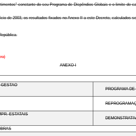
vestimentos" constante do seu Programa de Dispêndios Globais e o limite de 
cio de 2003, os resultados fixados no Anexo II a este Decreto, calculados se
República.
ra)
ANEXO I
E GESTAO
PROGRAMA DE 
REPROGRAMAÇ
PR. ESTATAIS
DEMONSTRATIV
OBRAS