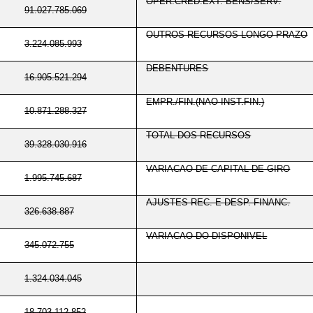
OPER.CRED.EXT.-BENS/SERV.
91.027.785.069
OUTROS RECURSOS-LONGO PRAZO
3.224.085.993
DEBENTURES
16.905.521.294
EMPR./FIN.(NAO INST.FIN.)
10.871.288.327
TOTAL DOS RECURSOS
39.328.030.916
VARIACAO DE CAPITAL DE GIRO
1.995.745.687
AJUSTES REC. E DESP. FINANC.
326.638.887
VARIACAO DO DISPONIVEL
345.072.755
1.324.034.045
18.703.112.852