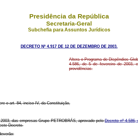
Presidência da República
Secretaria-Geral
Subchefia para Assuntos Jurídicos
DECRETO Nº 4.917 DE 12 DE DEZEMBRO DE 2003.
Altera o Programa de Dispêndios Gl
4.586, de 5 de fevereiro de 2003, e
providências.
re o art. 84, inciso IV, da Constituição,
ara 2003, das empresas Grupo PETROBRÁS, aprovado pelo
Decreto nº
4.586, 
este Decreto.
deverão: