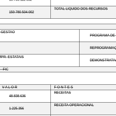
TOTAL LIQUIDO DOS RECURSOS
159.780.504.002
E GESTAO
PROGRAMA DE 
REPROGRAMAÇ
PR. ESTATAIS
DEMONSTRATIV
- FIC
V A L O R
F O N T E S
RECEITAS
48.838.636
RECEITA OPERACIONAL
1.225.356