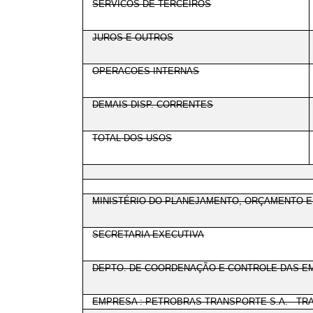
SERVICOS DE TERCEIROS
JUROS E OUTROS
OPERACOES INTERNAS
DEMAIS DISP. CORRENTES
TOTAL DOS USOS
MINISTÉRIO DO PLANEJAMENTO, ORÇAMENTO 
SECRETARIA EXECUTIVA
DEPTO. DE COORDENAÇÃO E CONTROLE DAS EM
EMPRESA : PETROBRAS TRANSPORTE S.A. - T