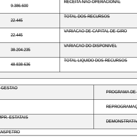
RECEITA NAO OPERACIONAL
9.386.600
TOTAL DOS RECURSOS
22.445
VARIACAO DE CAPITAL DE GIRO
22.445
VARIACAO DO DISPONIVEL
38.204.235
TOTAL LIQUIDO DOS RECURSOS
48.838.636
E GESTAO
PROGRAMA DE 
REPROGRAMAÇ
PR. ESTATAIS
DEMONSTRATIV
RANSPETRO