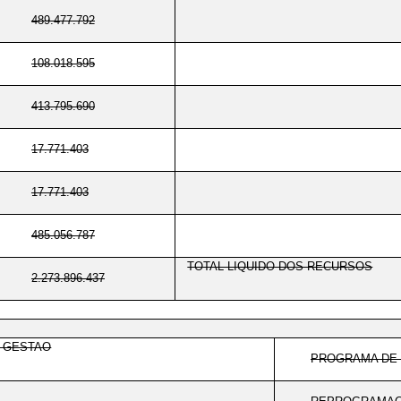
489.477.792
108.018.595
413.795.690
17.771.403
17.771.403
485.056.787
TOTAL LIQUIDO DOS RECURSOS
2.273.896.437
E GESTAO
PROGRAMA DE 