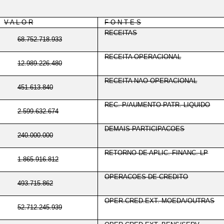
V A L O R
F O N T E S
RECEITAS
68.752.718.933
RECEITA OPERACIONAL
12.989.226.480
RECEITA NAO OPERACIONAL
451.613.840
REC. P/AUMENTO PATR. LIQUIDO
2.599.632.674
DEMAIS PARTICIPACOES
240.000.000
RETORNO DE APLIC. FINANC. LP
1.865.916.812
OPERACOES DE CREDITO
493.715.862
OPER.CRED.EXT.-MOEDA/OUTRAS
52.712.245.939