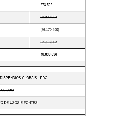
273.522
52.290.924
(26.170.290)
22.718.002
48.838.636
DISPENDIOS GLOBAIS - PDG
AO 2003
O DE USOS E FONTES