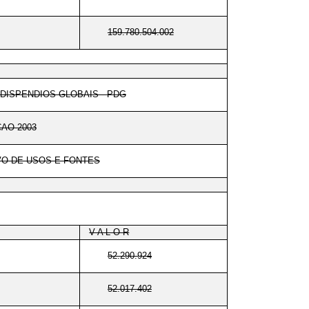
159.780.504.002
DISPENDIOS GLOBAIS - PDG
AO 2003
O DE USOS E FONTES
V A L O R
52.290.924
52.017.402