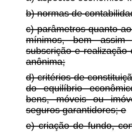
b) normas de contabilidad
c) parâmetros quanto ao 
mínimos, bem assim
subscrição e realização
anônima;
d) critérios de constitu
do equilíbrio econômic
bens, móveis ou imóve
seguros garantidores; e
e) criação de fundo, co