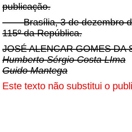
publicação.
Brasília, 3 de dezembro de
115º da República.
JOSÉ ALENCAR GOMES DA S
Humberto Sérgio Costa LIma
Guido Mantega
Este texto não substitui o pu