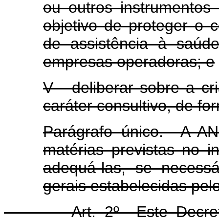
ou outros instrumentos
objetivo de proteger o 
de assistência à saúd
empresas operadoras; e
V - deliberar sobre a c
caráter consultivo, de fo
Parágrafo único. A AN
matérias previstas no i
adequá-las, se necessá
gerais estabelecidas pe
Art. 2º Este Decreto e