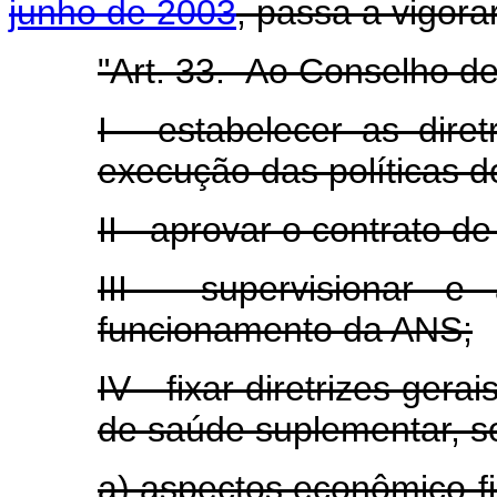
junho de 2003
, passa a vigora
"Art. 33. Ao Conselho d
I - estabelecer as diret
execução das políticas d
II - aprovar o contrato d
III - supervisionar 
funcionamento da ANS;
IV - fixar diretrizes ger
de saúde suplementar, s
a) aspectos econômico-fi