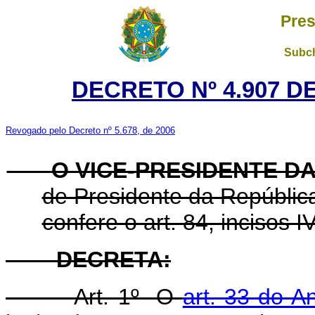
Pres
Subch
DECRETO Nº 4.907 D
Revogado pelo Decreto nº 5.678, de 2006
O VICE-PRESIDENTE D
de Presidente da República
confere o art. 84, incisos I
DECRETA:
Art. 1º O
art. 33 do A