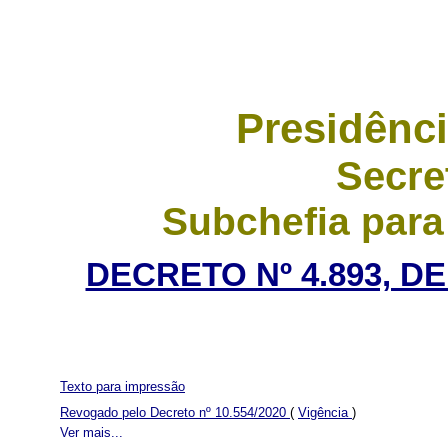
Presidênci
Secre
Subchefia para
DECRETO Nº 4.893, D
Texto para impressão
Revogado pelo Decreto nº 10.554/2020
(
Vigência
)
Ver mais...