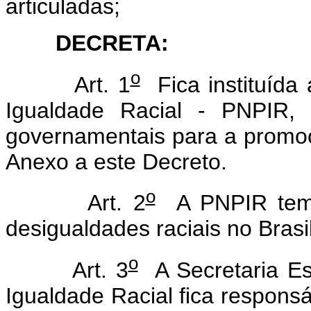
articuladas;
DECRETA:
o
Art. 1
Fica instituída
Igualdade Racial - PNPIR,
governamentais para a promoç
Anexo a este Decreto.
o
Art. 2
A PNPIR tem c
desigualdades raciais no Bras
o
Art. 3
A Secretaria Es
Igualdade Racial fica respons