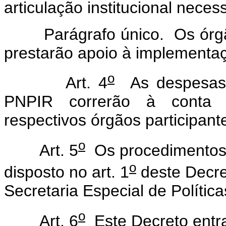
articulação institucional nec
Parágrafo único. Os órgãos
prestarão apoio à implementa
o
Art. 4
As despesas 
PNPIR correrão à conta 
respectivos órgãos participant
o
Art. 5
Os procedimentos 
o
disposto no art. 1
deste Decre
Secretaria Especial de Políti
o
Art. 6
Este Decreto entra