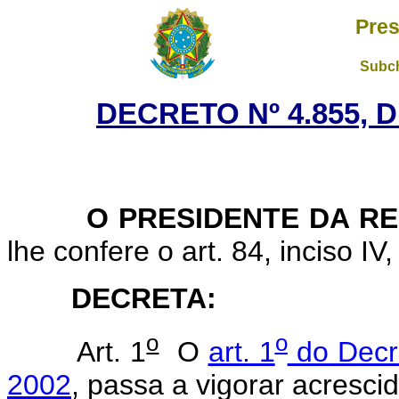
Pres
Subch
DECRETO Nº 4.855, 
O PRESIDENTE DA RE
lhe confere o art. 84, inciso IV
DECRETA:
o
o
Art. 1
O
art. 1
do Decr
2002
, passa a vigorar acresci