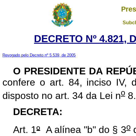
Pres
Subch
DECRETO Nº 4.821, 
Revogado pelo Decreto nº 5.539, de 2005
O PRESIDENTE DA REPÚ
confere o art. 84, inciso IV,
o
disposto no art. 34 da Lei n
8.
DECRETA:
o
Art. 1
º
A alínea "b" do § 3
d