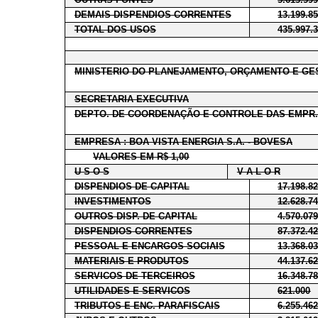
DEMAIS DISPENDIOS CORRENTES
13.199.8
TOTAL DOS USOS
435.997.
MINISTERIO DO PLANEJAMENTO, ORÇAMENTO E GE
SECRETARIA EXECUTIVA
DEPTO. DE COORDENAÇÃO E CONTROLE DAS EMPR.
EMPRESA : BOA VISTA ENERGIA S.A. - BOVESA
VALORES EM R$ 1,00
U S O S
V A L O R
DISPENDIOS DE CAPITAL
17.198.8
INVESTIMENTOS
12.628.7
OUTROS DISP. DE CAPITAL
4.570.07
DISPENDIOS CORRENTES
87.372.4
PESSOAL E ENCARGOS SOCIAIS
13.368.0
MATERIAIS E PRODUTOS
44.137.6
SERVICOS DE TERCEIROS
16.348.7
UTILIDADES E SERVICOS
621.000
TRIBUTOS E ENC. PARAFISCAIS
6.255.46