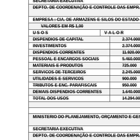
SECRETARIA EXECUTIVA
DEPTO. DE COORDENAÇÃO E CONTROLE DAS EMPR.
EMPRESA : CIA. DE ARMAZENS E SILOS DO ESTADO
VALORES EM R$ 1,00
U S O S
V A L O R
DISPENDIOS DE CAPITAL
2.374.00
INVESTIMENTOS
2.374.00
DISPENDIOS CORRENTES
11.920.0
PESSOAL E ENCARGOS SOCIAIS
5.460.00
MATERIAIS E PRODUTOS
725.000
SERVICOS DE TERCEIROS
2.245.00
UTILIDADES E SERVICOS
900.000
TRIBUTOS E ENC. PARAFISCAIS
950.000
DEMAIS DISPENDIOS CORRENTES
1.640.00
TOTAL DOS USOS
14.294.0
MINISTERIO DO PLANEJAMENTO, ORÇAMENTO E GE
SECRETARIA EXECUTIVA
DEPTO. DE COORDENAÇÃO E CONTROLE DAS EMPR.