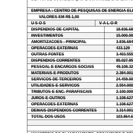
EMPRESA : CENTRO DE PESQUISAS DE ENERGIA ELE
VALORES EM R$ 1,00
U S O S
V A L O R
DISPENDIOS DE CAPITAL
18.836.6
INVESTIMENTOS
15.000.0
AMORTIZACOES - PRINCIPAL
3.836.68
OPERACOES EXTERNAS
433.129
OUTRAS FONTES
3.403.55
DISPENDIOS CORRENTES
85.027.9
PESSOAL E ENCARGOS SOCIAIS
49.108.3
MATERIAIS E PRODUTOS
2.384.00
SERVICOS DE TERCEIROS
24.459.0
UTILIDADES E SERVICOS
2.554.00
TRIBUTOS E ENC. PARAFISCAIS
2.100.00
JUROS E OUTROS
1.108.62
OPERACOES EXTERNAS
1.108.62
DEMAIS DISPENDIOS CORRENTES
3.314.00
TOTAL DOS USOS
103.864.