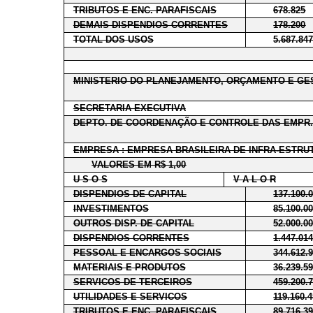
TRIBUTOS E ENC. PARAFISCAIS
678.825
DEMAIS DISPENDIOS CORRENTES
178.200
TOTAL DOS USOS
5.687.84
MINISTERIO DO PLANEJAMENTO, ORÇAMENTO E GE
SECRETARIA EXECUTIVA
DEPTO. DE COORDENAÇÃO E CONTROLE DAS EMPR.
EMPRESA : EMPRESA BRASILEIRA DE INFRA-ESTR
VALORES EM R$ 1,00
U S O S
V A L O R
DISPENDIOS DE CAPITAL
137.100.
INVESTIMENTOS
85.100.0
OUTROS DISP. DE CAPITAL
52.000.0
DISPENDIOS CORRENTES
1.447.01
PESSOAL E ENCARGOS SOCIAIS
344.612.
MATERIAIS E PRODUTOS
36.239.5
SERVICOS DE TERCEIROS
459.200.
UTILIDADES E SERVICOS
119.160.
TRIBUTOS E ENC. PARAFISCAIS
89.716.3