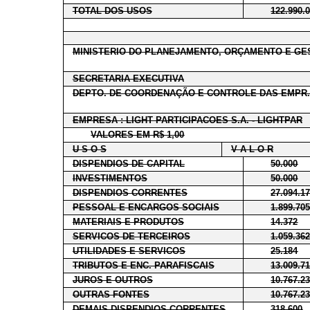
TOTAL DOS USOS
122.990.
MINISTERIO DO PLANEJAMENTO, ORÇAMENTO E GE
SECRETARIA EXECUTIVA
DEPTO. DE COORDENAÇÃO E CONTROLE DAS EMPR.
EMPRESA : LIGHT PARTICIPACOES S.A. - LIGHTPAR
VALORES EM R$ 1,00
U S O S
V A L O R
DISPENDIOS DE CAPITAL
50.000
INVESTIMENTOS
50.000
DISPENDIOS CORRENTES
27.094.1
PESSOAL E ENCARGOS SOCIAIS
1.899.70
MATERIAIS E PRODUTOS
14.372
SERVICOS DE TERCEIROS
1.059.36
UTILIDADES E SERVICOS
25.184
TRIBUTOS E ENC. PARAFISCAIS
13.009.7
JUROS E OUTROS
10.767.2
OUTRAS FONTES
10.767.2
DEMAIS DISPENDIOS CORRENTES
318.600