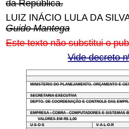
da República.
LUIZ INÁCIO LULA DA SILV
Guido Mantega
Este texto não substitui o pu
Vide decreto n
MINISTERIO DO PLANEJAMENTO, ORÇAMENTO E GE
SECRETARIA EXECUTIVA
DEPTO. DE COORDENAÇÃO E CONTROLE DAS EMPR.
EMPRESA : COBRA - COMPUTADORES E SISTEMAS B
VALORES EM R$ 1,00
U S O S
V A L O R