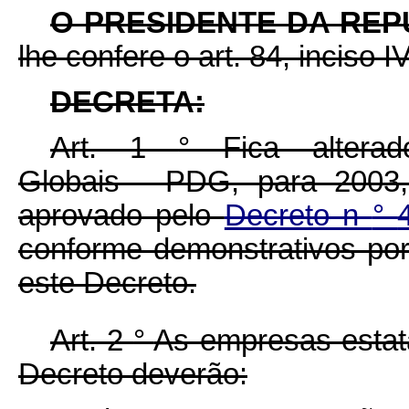
O PRESIDENTE DA RE
lhe confere o art. 84, inciso I
DECRETA:
Art. 1
°
Fica alter
Globais - PDG, para 2003,
aprovado pelo
Decreto n
°
conforme demonstrativos po
este Decreto.
Art. 2
°
As empresas estata
Decreto deverão: