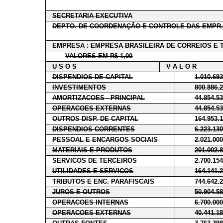
SECRETARIA EXECUTIVA
DEPTO. DE COORDENAÇÃO E CONTROLE DAS EMPR.
EMPRESA : EMPRESA BRASILEIRA DE CORREIOS E 
VALORES EM R$ 1,00
U S O S
V A L O R
DISPENDIOS DE CAPITAL
1.010.69
INVESTIMENTOS
800.886.
AMORTIZACOES - PRINCIPAL
44.854.5
OPERACOES EXTERNAS
44.854.5
OUTROS DISP. DE CAPITAL
164.953.
DISPENDIOS CORRENTES
6.223.13
PESSOAL E ENCARGOS SOCIAIS
2.021.00
MATERIAIS E PRODUTOS
201.002.
SERVICOS DE TERCEIROS
2.700.15
UTILIDADES E SERVICOS
164.141.
TRIBUTOS E ENC. PARAFISCAIS
744.642.
JUROS E OUTROS
50.904.5
OPERACOES INTERNAS
6.700.00
OPERACOES EXTERNAS
40.441.1