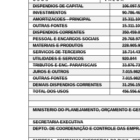
DISPENDIOS DE CAPITAL
106.097.
INVESTIMENTOS
90.786.4
AMORTIZACOES - PRINCIPAL
15.311.1
OUTRAS FONTES
15.311.1
DISPENDIOS CORRENTES
350.459.
PESSOAL E ENCARGOS SOCIAIS
29.768.9
MATERIAIS E PRODUTOS
228.905.
SERVICOS DE TERCEIROS
18.714.4
UTILIDADES E SERVICOS
920.844
TRIBUTOS E ENC. PARAFISCAIS
33.876.7
JUROS E OUTROS
7.015.98
OUTRAS FONTES
7.015.98
DEMAIS DISPENDIOS CORRENTES
31.256.1
TOTAL DOS USOS
456.556.
MINISTERIO DO PLANEJAMENTO, ORÇAMENTO E GE
SECRETARIA EXECUTIVA
DEPTO. DE COORDENAÇÃO E CONTROLE DAS EMPR.