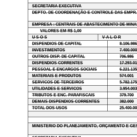
SECRETARIA EXECUTIVA
DEPTO. DE COORDENAÇÃO E CONTROLE DAS EMPR.
EMPRESA : CENTRAIS DE ABASTECIMENTO DE MINA
VALORES EM R$ 1,00
U S O S
V A L O R
DISPENDIOS DE CAPITAL
8.106.98
INVESTIMENTOS
7.400.00
OUTROS DISP. DE CAPITAL
706.986
DISPENDIOS CORRENTES
17.293.0
PESSOAL E ENCARGOS SOCIAIS
6.221.13
MATERIAIS E PRODUTOS
574.001
SERVICOS DE TERCEIROS
5.782.17
UTILIDADES E SERVICOS
3.954.00
TRIBUTOS E ENC. PARAFISCAIS
379.700
DEMAIS DISPENDIOS CORRENTES
382.000
TOTAL DOS USOS
25.400.0
MINISTERIO DO PLANEJAMENTO, ORÇAMENTO E GE