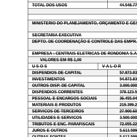
TOTAL DOS USOS
44.548.7
MINISTERIO DO PLANEJAMENTO, ORÇAMENTO E GE
SECRETARIA EXECUTIVA
DEPTO. DE COORDENAÇÃO E CONTROLE DAS EMPR.
EMPRESA : CENTRAIS ELETRICAS DE RONDONIA S.A.
VALORES EM R$ 1,00
U S O S
V A L O R
DISPENDIOS DE CAPITAL
57.873.8
INVESTIMENTOS
54.873.8
OUTROS DISP. DE CAPITAL
3.000.00
DISPENDIOS CORRENTES
378.123.
PESSOAL E ENCARGOS SOCIAIS
36.455.0
MATERIAIS E PRODUTOS
219.399.
SERVICOS DE TERCEIROS
27.900.6
UTILIDADES E SERVICOS
3.500.00
TRIBUTOS E ENC. PARAFISCAIS
72.055.2
JUROS E OUTROS
5.613.59
OUTRAS FONTES
5.613.59