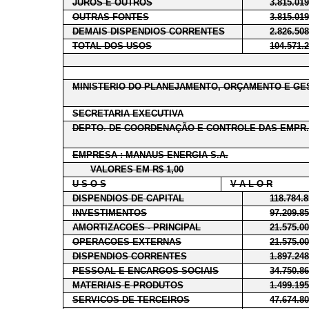
JUROS E OUTROS
3.815.01
OUTRAS FONTES
3.815.01
DEMAIS DISPENDIOS CORRENTES
2.826.50
TOTAL DOS USOS
104.571.
MINISTERIO DO PLANEJAMENTO, ORÇAMENTO E GE
SECRETARIA EXECUTIVA
DEPTO. DE COORDENAÇÃO E CONTROLE DAS EMPR.
EMPRESA : MANAUS ENERGIA S.A.
VALORES EM R$ 1,00
U S O S
V A L O R
DISPENDIOS DE CAPITAL
118.784.
INVESTIMENTOS
97.209.8
AMORTIZACOES - PRINCIPAL
21.575.0
OPERACOES EXTERNAS
21.575.0
DISPENDIOS CORRENTES
1.897.24
PESSOAL E ENCARGOS SOCIAIS
34.750.8
MATERIAIS E PRODUTOS
1.499.19
SERVICOS DE TERCEIROS
47.674.8