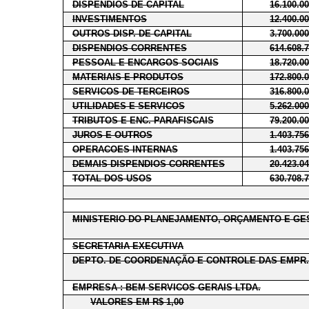
DISPENDIOS DE CAPITAL
16.100.0
INVESTIMENTOS
12.400.0
OUTROS DISP. DE CAPITAL
3.700.00
DISPENDIOS CORRENTES
614.608.
PESSOAL E ENCARGOS SOCIAIS
18.720.0
MATERIAIS E PRODUTOS
172.800.
SERVICOS DE TERCEIROS
316.800.
UTILIDADES E SERVICOS
5.262.00
TRIBUTOS E ENC. PARAFISCAIS
79.200.0
JUROS E OUTROS
1.403.75
OPERACOES INTERNAS
1.403.75
DEMAIS DISPENDIOS CORRENTES
20.423.0
TOTAL DOS USOS
630.708.
MINISTERIO DO PLANEJAMENTO, ORÇAMENTO E GE
SECRETARIA EXECUTIVA
DEPTO. DE COORDENAÇÃO E CONTROLE DAS EMPR.
EMPRESA : BEM SERVICOS GERAIS LTDA.
VALORES EM R$ 1,00