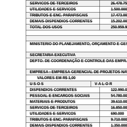
SERVICOS DE TERCEIROS
26.478.7
UTILIDADES E SERVICOS
1.500.00
TRIBUTOS E ENC. PARAFISCAIS
17.473.0
DEMAIS DISPENDIOS CORRENTES
15.202.0
TOTAL DOS USOS
250.959.
MINISTERIO DO PLANEJAMENTO, ORÇAMENTO E GE
SECRETARIA EXECUTIVA
DEPTO. DE COORDENAÇÃO E CONTROLE DAS EMPR.
EMPRESA : EMPRESA GERENCIAL DE PROJETOS NA
VALORES EM R$ 1,00
U S O S
V A L O R
DISPENDIOS CORRENTES
122.990.
PESSOAL E ENCARGOS SOCIAIS
54.780.0
MATERIAIS E PRODUTOS
39.610.0
SERVICOS DE TERCEIROS
16.850.0
UTILIDADES E SERVICOS
690.000
TRIBUTOS E ENC. PARAFISCAIS
9.710.00
DEMAIS DISPENDIOS CORRENTES
1.350.00