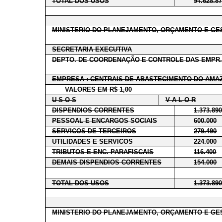
TOTAL DOS USOS
94.628.8
MINISTERIO DO PLANEJAMENTO, ORÇAMENTO E GE
SECRETARIA EXECUTIVA
DEPTO. DE COORDENAÇÃO E CONTROLE DAS EMPR.
EMPRESA : CENTRAIS DE ABASTECIMENTO DO AMAZ
VALORES EM R$ 1,00
U S O S
V A L O R
DISPENDIOS CORRENTES
1.373.89
PESSOAL E ENCARGOS SOCIAIS
600.000
SERVICOS DE TERCEIROS
279.490
UTILIDADES E SERVICOS
224.000
TRIBUTOS E ENC. PARAFISCAIS
116.400
DEMAIS DISPENDIOS CORRENTES
154.000
TOTAL DOS USOS
1.373.89
MINISTERIO DO PLANEJAMENTO, ORÇAMENTO E GE