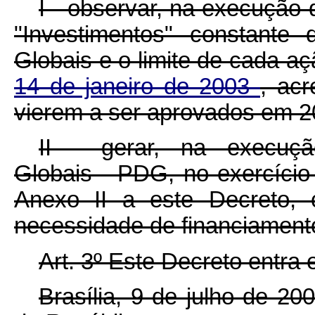
I - observar, na execução 
"Investimentos" constante
Globais e o limite de cada a
14 de janeiro de 2003
, acr
vierem a ser aprovados em 2
II - gerar, na execuç
Globais - PDG, no exercício
Anexo II a este Decreto, 
necessidade de financiamento
Art. 3º Este Decreto entra
Brasília, 9 de julho de 2