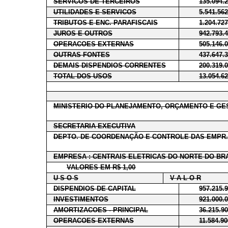
SERVICOS DE TERCEIROS
135.094.
UTILIDADES E SERVICOS
5.541.56
TRIBUTOS E ENC. PARAFISCAIS
1.204.72
JUROS E OUTROS
942.793.
OPERACOES EXTERNAS
505.146.
OUTRAS FONTES
437.647.
DEMAIS DISPENDIOS CORRENTES
200.319.
TOTAL DOS USOS
13.054.6
MINISTERIO DO PLANEJAMENTO, ORÇAMENTO E GE
SECRETARIA EXECUTIVA
DEPTO. DE COORDENAÇÃO E CONTROLE DAS EMPR.
EMPRESA : CENTRAIS ELETRICAS DO NORTE DO BRA
VALORES EM R$ 1,00
U S O S
V A L O R
DISPENDIOS DE CAPITAL
957.215.
INVESTIMENTOS
921.000.
AMORTIZACOES - PRINCIPAL
36.215.9
OPERACOES EXTERNAS
11.584.9