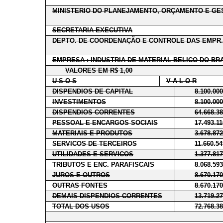
MINISTERIO DO PLANEJAMENTO, ORÇAMENTO E GE
SECRETARIA EXECUTIVA
DEPTO. DE COORDENAÇÃO E CONTROLE DAS EMPR.
EMPRESA : INDUSTRIA DE MATERIAL BELICO DO BRA
VALORES EM R$ 1,00
U S O S
V A L O R
DISPENDIOS DE CAPITAL
8.100.00
INVESTIMENTOS
8.100.00
DISPENDIOS CORRENTES
64.668.3
PESSOAL E ENCARGOS SOCIAIS
17.493.1
MATERIAIS E PRODUTOS
3.678.87
SERVICOS DE TERCEIROS
11.660.5
UTILIDADES E SERVICOS
1.377.81
TRIBUTOS E ENC. PARAFISCAIS
8.068.59
JUROS E OUTROS
8.670.17
OUTRAS FONTES
8.670.17
DEMAIS DISPENDIOS CORRENTES
13.719.2
TOTAL DOS USOS
72.768.3