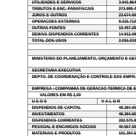
UTILIDADES E SERVICOS
3.041.86
TRIBUTOS E ENC. PARAFISCAIS
273.999.
JUROS E OUTROS
23.674.0
OPERACOES EXTERNAS
8.216.71
OUTRAS FONTES
15.457.2
DEMAIS DISPENDIOS CORRENTES
14.912.0
TOTAL DOS USOS
2.016.03
MINISTERIO DO PLANEJAMENTO, ORÇAMENTO E GE
SECRETARIA EXECUTIVA
DEPTO. DE COORDENAÇÃO E CONTROLE DAS EMPR.
EMPRESA : COMPANHIA DE GERACAO TERMICA DE 
VALORES EM R$ 1,00
U S O S
V A L O R
DISPENDIOS DE CAPITAL
48.384.0
INVESTIMENTOS
48.384.0
DISPENDIOS CORRENTES
202.575.
PESSOAL E ENCARGOS SOCIAIS
40.567.5
MATERIAIS E PRODUTOS
101.354.