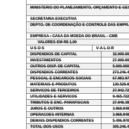
MINISTERIO DO PLANEJAMENTO, ORÇAMENTO E GE
SECRETARIA EXECUTIVA
DEPTO. DE COORDENAÇÃO E CONTROLE DAS EMPR.
EMPRESA : CASA DA MOEDA DO BRASIL - CMB
VALORES EM R$ 1,00
U S O S
V A L O R
DISPENDIOS DE CAPITAL
32.000.0
INVESTIMENTOS
27.000.0
OUTROS DISP. DE CAPITAL
5.000.00
DISPENDIOS CORRENTES
273.246.
PESSOAL E ENCARGOS SOCIAIS
67.983.9
MATERIAIS E PRODUTOS
130.529.
SERVICOS DE TERCEIROS
27.942.7
UTILIDADES E SERVICOS
9.465.72
TRIBUTOS E ENC. PARAFISCAIS
27.948.3
JUROS E OUTROS
3.968.84
OPERACOES INTERNAS
3.968.84
DEMAIS DISPENDIOS CORRENTES
5.406.97
TOTAL DOS USOS
305.246.