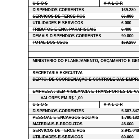
U S O S
V A L O R
DISPENDIOS CORRENTES
169.280
SERVICOS DE TERCEIROS
66.880
UTILIDADES E SERVICOS
6.000
TRIBUTOS E ENC. PARAFISCAIS
6.400
DEMAIS DISPENDIOS CORRENTES
90.000
TOTAL DOS USOS
169.280
MINISTERIO DO PLANEJAMENTO, ORÇAMENTO E GE
SECRETARIA EXECUTIVA
DEPTO. DE COORDENAÇÃO E CONTROLE DAS EMPR.
EMPRESA : BEM VIGILANCIA E TRANSPORTES DE VA
VALORES EM R$ 1,00
U S O S
V A L O R
DISPENDIOS CORRENTES
5.687.84
PESSOAL E ENCARGOS SOCIAIS
1.780.18
MATERIAIS E PRODUTOS
45.600
SERVICOS DE TERCEIROS
2.945.04
UTILIDADES E SERVICOS
60.000