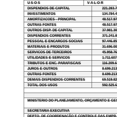
U S O S
V A L O R
DISPENDIOS DE CAPITAL
221.283.
INVESTIMENTOS
134.784.
AMORTIZACOES - PRINCIPAL
48.517.9
OUTRAS FONTES
48.517.9
OUTROS DISP. DE CAPITAL
37.981.3
DISPENDIOS CORRENTES
371.241.
PESSOAL E ENCARGOS SOCIAIS
97.446.8
MATERIAIS E PRODUTOS
31.696.0
SERVICOS DE TERCEIROS
45.958.7
UTILIDADES E SERVICOS
1.711.607
TRIBUTOS E ENC. PARAFISCAIS
116.209.
JUROS E OUTROS
8.699.21
OUTRAS FONTES
8.699.21
DEMAIS DISPENDIOS CORRENTES
69.519.8
TOTAL DOS USOS
592.525.
MINISTERIO DO PLANEJAMENTO, ORÇAMENTO E GE
SECRETARIA EXECUTIVA
DEPTO. DE COORDENAÇÃO E CONTROLE DAS EMPR.