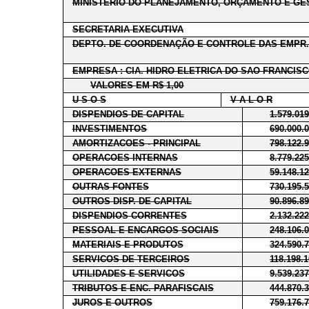
MINISTERIO DO PLANEJAMENTO, ORÇAMENTO E GE
SECRETARIA EXECUTIVA
DEPTO. DE COORDENAÇÃO E CONTROLE DAS EMPR.
EMPRESA : CIA. HIDRO ELETRICA DO SAO FRANCISC
VALORES EM R$ 1,00
U S O S
V A L O R
DISPENDIOS DE CAPITAL
1.579.01
INVESTIMENTOS
690.000.
AMORTIZACOES - PRINCIPAL
798.122.
OPERACOES INTERNAS
8.779.22
OPERACOES EXTERNAS
59.148.1
OUTRAS FONTES
730.195.
OUTROS DISP. DE CAPITAL
90.896.8
DISPENDIOS CORRENTES
2.132.22
PESSOAL E ENCARGOS SOCIAIS
248.106.
MATERIAIS E PRODUTOS
324.590.
SERVICOS DE TERCEIROS
118.198.
UTILIDADES E SERVICOS
9.539.23
TRIBUTOS E ENC. PARAFISCAIS
444.870.
JUROS E OUTROS
759.176.