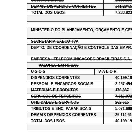
OUTRAS FONTES
3.763.39
DEMAIS DISPENDIOS CORRENTES
341.284.
TOTAL DOS USOS
7.233.82
MINISTERIO DO PLANEJAMENTO, ORÇAMENTO E GE
SECRETARIA EXECUTIVA
DEPTO. DE COORDENAÇÃO E CONTROLE DAS EMPR.
EMPRESA : TELECOMUNICACOES BRASILEIRAS S.A.
VALORES EM R$ 1,00
U S O S
V A L O R
DISPENDIOS CORRENTES
40.199.1
PESSOAL E ENCARGOS SOCIAIS
2.257.45
MATERIAIS E PRODUTOS
176.837
SERVICOS DE TERCEIROS
7.316.07
UTILIDADES E SERVICOS
262.615
TRIBUTOS E ENC. PARAFISCAIS
5.071.69
DEMAIS DISPENDIOS CORRENTES
25.114.5
TOTAL DOS USOS
40.199.1