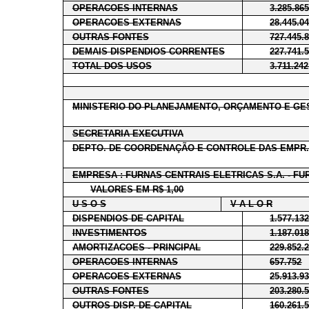
OPERACOES INTERNAS
3.285.86
OPERACOES EXTERNAS
28.445.0
OUTRAS FONTES
727.445.
DEMAIS DISPENDIOS CORRENTES
227.741.
TOTAL DOS USOS
3.711.242
MINISTERIO DO PLANEJAMENTO, ORÇAMENTO E GE
SECRETARIA EXECUTIVA
DEPTO. DE COORDENAÇÃO E CONTROLE DAS EMPR.
EMPRESA : FURNAS CENTRAIS ELETRICAS S.A. - FU
VALORES EM R$ 1,00
U S O S
V A L O R
DISPENDIOS DE CAPITAL
1.577.13
INVESTIMENTOS
1.187.01
AMORTIZACOES - PRINCIPAL
229.852.
OPERACOES INTERNAS
657.752
OPERACOES EXTERNAS
25.913.9
OUTRAS FONTES
203.280.
OUTROS DISP. DE CAPITAL
160.261.