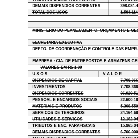
DEMAIS DISPENDIOS CORRENTES
398.084.
TOTAL DOS USOS
1.584.114
MINISTERIO DO PLANEJAMENTO, ORÇAMENTO E GE
SECRETARIA EXECUTIVA
DEPTO. DE COORDENAÇÃO E CONTROLE DAS EMPR.
EMPRESA : CIA. DE ENTREPOSTOS E ARMAZENS GE
VALORES EM R$ 1,00
U S O S
V A L O R
DISPENDIOS DE CAPITAL
7.708.36
INVESTIMENTOS
7.708.36
DISPENDIOS CORRENTES
86.920.5
PESSOAL E ENCARGOS SOCIAIS
22.600.1
MATERIAIS E PRODUTOS
5.308.55
SERVICOS DE TERCEIROS
24.164.6
UTILIDADES E SERVICOS
12.182.0
TRIBUTOS E ENC. PARAFISCAIS
15.965.0
DEMAIS DISPENDIOS CORRENTES
6.700.00