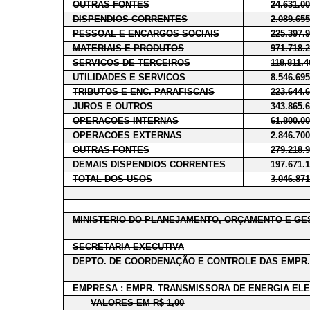
OUTRAS FONTES
24.631.0
DISPENDIOS CORRENTES
2.089.65
PESSOAL E ENCARGOS SOCIAIS
225.397.
MATERIAIS E PRODUTOS
971.718.
SERVICOS DE TERCEIROS
118.811.4
UTILIDADES E SERVICOS
8.546.69
TRIBUTOS E ENC. PARAFISCAIS
223.644.
JUROS E OUTROS
343.865.
OPERACOES INTERNAS
61.800.0
OPERACOES EXTERNAS
2.846.70
OUTRAS FONTES
279.218.
DEMAIS DISPENDIOS CORRENTES
197.671.
TOTAL DOS USOS
3.046.87
MINISTERIO DO PLANEJAMENTO, ORÇAMENTO E GE
SECRETARIA EXECUTIVA
DEPTO. DE COORDENAÇÃO E CONTROLE DAS EMPR.
EMPRESA : EMPR. TRANSMISSORA DE ENERGIA ELET
VALORES EM R$ 1,00