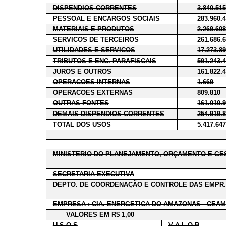
DISPENDIOS CORRENTES
3.840.51
PESSOAL E ENCARGOS SOCIAIS
283.960.
MATERIAIS E PRODUTOS
2.269.60
SERVICOS DE TERCEIROS
261.686.
UTILIDADES E SERVICOS
17.273.8
TRIBUTOS E ENC. PARAFISCAIS
591.243.
JUROS E OUTROS
161.822.
OPERACOES INTERNAS
1.669
OPERACOES EXTERNAS
809.810
OUTRAS FONTES
161.010.
DEMAIS DISPENDIOS CORRENTES
254.919.
TOTAL DOS USOS
5.417.64
MINISTERIO DO PLANEJAMENTO, ORÇAMENTO E GE
SECRETARIA EXECUTIVA
DEPTO. DE COORDENAÇÃO E CONTROLE DAS EMPR.
EMPRESA : CIA. ENERGETICA DO AMAZONAS - CEAM
VALORES EM R$ 1,00
U S O S
V A L O R