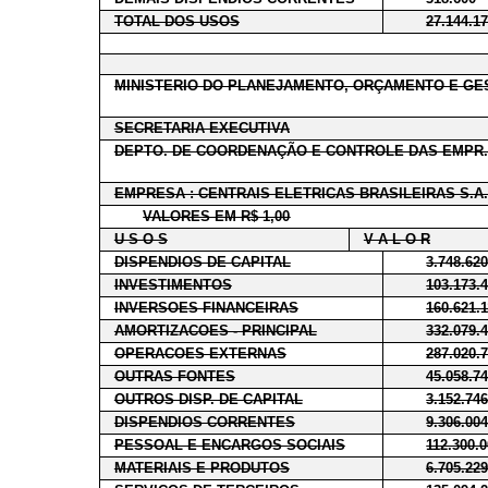
TOTAL DOS USOS
27.144.1
MINISTERIO DO PLANEJAMENTO, ORÇAMENTO E GE
SECRETARIA EXECUTIVA
DEPTO. DE COORDENAÇÃO E CONTROLE DAS EMPR.
EMPRESA : CENTRAIS ELETRICAS BRASILEIRAS S.A
VALORES EM R$ 1,00
U S O S
V A L O R
DISPENDIOS DE CAPITAL
3.748.62
INVESTIMENTOS
103.173.
INVERSOES FINANCEIRAS
160.621.
AMORTIZACOES - PRINCIPAL
332.079.
OPERACOES EXTERNAS
287.020.
OUTRAS FONTES
45.058.7
OUTROS DISP. DE CAPITAL
3.152.74
DISPENDIOS CORRENTES
9.306.00
PESSOAL E ENCARGOS SOCIAIS
112.300.
MATERIAIS E PRODUTOS
6.705.22