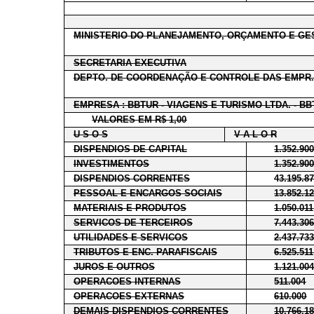
MINISTERIO DO PLANEJAMENTO, ORÇAMENTO E GE
SECRETARIA EXECUTIVA
DEPTO. DE COORDENAÇÃO E CONTROLE DAS EMPR.
EMPRESA : BBTUR - VIAGENS E TURISMO LTDA. - B
VALORES EM R$ 1,00
U S O S
V A L O R
DISPENDIOS DE CAPITAL
1.352.90
INVESTIMENTOS
1.352.90
DISPENDIOS CORRENTES
43.195.8
PESSOAL E ENCARGOS SOCIAIS
13.852.1
MATERIAIS E PRODUTOS
1.050.011
SERVICOS DE TERCEIROS
7.443.30
UTILIDADES E SERVICOS
2.437.73
TRIBUTOS E ENC. PARAFISCAIS
6.525.511
JUROS E OUTROS
1.121.00
OPERACOES INTERNAS
511.004
OPERACOES EXTERNAS
610.000
DEMAIS DISPENDIOS CORRENTES
10.766.1