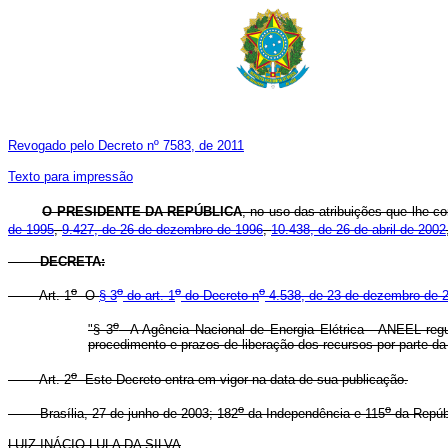
Revogado pelo Decreto nº 7583, de 2011
Texto para impressão
O PRESIDENTE DA REPÚBLICA
, no uso das atribuições que lhe co
de 1995
,
9.427, de 26 de dezembro de 1996
,
10.438, de 26 de abril de 2002
DECRETA:
o
o
o
o
Art. 1
O
§ 3
do art. 1
do Decreto n
4.538, de 23 de dezembro de 
o
"§ 3
A Agência Nacional de Energia Elétrica - ANEEL regul
procedimento e prazos de liberação dos recursos por parte
o
Art. 2
Este Decreto entra em vigor na data de sua publicação.
o
o
Brasília, 27 de junho de 2003; 182
da Independência e 115
da Repúb
LUIZ INÁCIO LULA DA SILVA