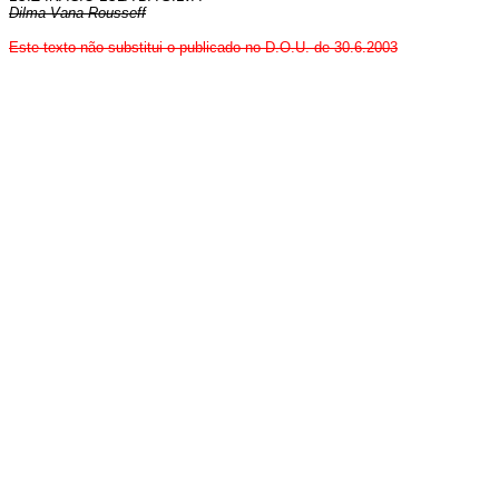
Dilma Vana Rousseff
Este texto não substitui o publicado no D.O.U. de 30.6.2003