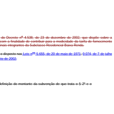
o
do Decreto n
4.538, de 23 de dezembro de 2002, que dispõe sobre a
 a finalidade de contribuir para a modicidade da tarifa de fornecimento
finais integrantes da Subclasse Residencial Baixa Renda.
o
s
a o disposto nas
Leis n
5.655, de 20 de maio de 1971
,
9.074, de 7 de julho
to de 2002,
definição do montante da subvenção de que trata o § 2º e o