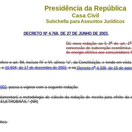
Presidência da República
Casa Civil
Subchefia para Assuntos Jurídicos
DECRETO Nº 4.768, DE 27 DE JUNHO DE 2003.
o
o
Dá nova redação ao § 3
do art. 1
concessão de subvenção econômica com
de energia elétrica aos consumidores 
nfere o art. 84, incisos IV e VI, alínea "a", da Constituição, e tendo em vist
o
, e
10.604, de 17 de dezembro de 2002,
e no
Decreto n
4.336, de 15 de agos
2002
, passa a vigorar com a seguinte redação:
amentará a metodologia de cálculo da redução de receita para efeito da 
 da ELETROBRÁS." (NR)
lica.