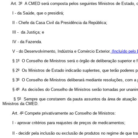
Art. 3
º
A CMED será composta pelos seguintes Ministros de Estado, qu
I - da Saúde, que o presidirá;
II - Chefe da Casa Civil da Presidência da República;
III - da Justiça; e
IV - da Fazenda.
V - do Desenvolvimento, Indústria e Comércio Exterior.
(Incluído pelo 
§ 1
º
O Conselho de Ministros será o órgão de deliberação superior e 
§ 2
º
Os Ministros de Estado indicarão suplentes, que terão poderes p
§ 3
º
O Conselho de Ministros deliberará mediante resoluções, com a 
§ 4
º
As decisões do Conselho de Ministros serão tomadas por unani
§ 5
º
Sempre que constarem da pauta assuntos da área de atuação de o
Ministros da CMED.
Art. 4
º
Compete privativamente ao Conselho de Ministros:
I - aprovar critérios para reajustes de preços de medicamentos;
II - decidir pela inclusão ou exclusão de produtos no regime de que trata