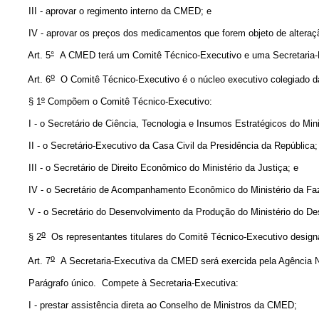
III - aprovar o regimento interno da CMED; e
IV - aprovar os preços dos medicamentos que forem objeto de alteração 
Art. 5
°
A CMED terá um Comitê Técnico-Executivo e uma Secretaria-
o
Art. 6
O Comitê Técnico-Executivo é o núcleo executivo colegiado da
§ 1
º
Compõem o Comitê Técnico-Executivo:
I - o Secretário de Ciência, Tecnologia e Insumos Estratégicos do Minis
II - o Secretário-Executivo da Casa Civil da Presidência da República;
III - o Secretário de Direito Econômico do Ministério da Justiça; e
IV - o Secretário de Acompanhamento Econômico do Ministério da Fa
V - o Secretário do Desenvolvimento da Produção do Ministério do Dese
o
§ 2
Os representantes titulares do Comitê Técnico-Executivo design
o
Art. 7
A Secretaria-Executiva da CMED será exercida pela Agência Na
Parágrafo único. Compete à Secretaria-Executiva:
I - prestar assistência direta ao Conselho de Ministros da CMED;