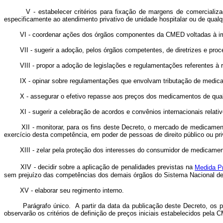
V - estabelecer critérios para fixação de margens de comercialização
especificamente ao atendimento privativo de unidade hospitalar ou de qualq
VI - coordenar ações dos órgãos componentes da CMED voltadas à imple
VII - sugerir a adoção, pelos órgãos competentes, de diretrizes e proc
VIII - propor a adoção de legislações e regulamentações referentes à
IX - opinar sobre regulamentações que envolvam tributação de medic
X - assegurar o efetivo repasse aos preços dos medicamentos de qualque
XI - sugerir a celebração de acordos e convênios internacionais relati
XII - monitorar, para os fins deste Decreto, o mercado de medicamentos,
exercício desta competência, em poder de pessoas de direito público ou pr
XIII - zelar pela proteção dos interesses do consumidor de medicamen
XIV - decidir sobre a aplicação de penalidades previstas na
Medida Pr
sem prejuízo das competências dos demais órgãos do Sistema Nacional d
XV - elaborar seu regimento interno.
Parágrafo único. A partir da data da publicação deste Decreto, os pro
observarão os critérios de definição de preços iniciais estabelecidos pela 