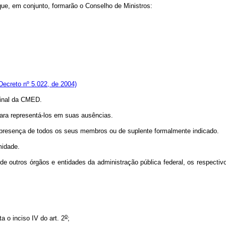
e, em conjunto, formarão o Conselho de Ministros:
Decreto nº 5.022, de 2004)
final da CMED.
ara representá-los em suas ausências.
presença de todos os seus membros ou de suplente formalmente indicado.
midade.
utros órgãos e entidades da administração pública federal, os respectivos
o
 o inciso IV do art. 2
;