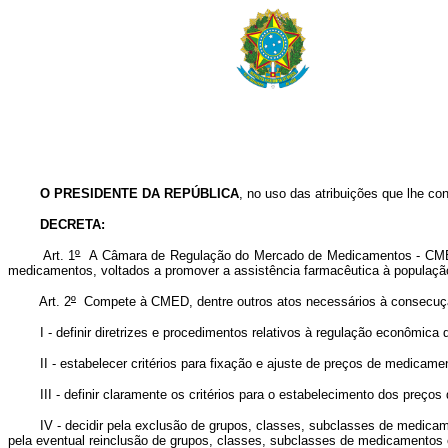
O PRESIDENTE DA REPÚBLICA
, no uso das atribuições que lhe con
DECRETA:
Art. 1
º
A Câmara de Regulação do Mercado de Medicamentos - CMED, 
medicamentos, voltados a promover a assistência farmacêutica à populaçã
Art. 2
º
Compete à CMED, dentre outros atos necessários à consecuçã
I - definir diretrizes e procedimentos relativos à regulação econômica
II - estabelecer critérios para fixação e ajuste de preços de medicame
III - definir claramente os critérios para o estabelecimento dos preços
IV - decidir pela exclusão de grupos, classes, subclasses de medicamento
pela eventual reinclusão de grupos, classes, subclasses de medicamentos e