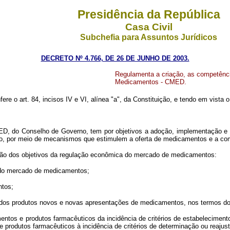
Presidência da República
Casa Civil
Subchefia para Assuntos Jurídicos
DECRETO Nº 4.766, DE 26 DE JUNHO DE 2003.
Regulamenta a criação, as competênc
Medicamentos - CMED.
fere o art. 84, incisos IV e VI, alínea "a", da Constituição, e tendo em vista
do Conselho de Governo, tem por objetivos a adoção, implementação e co
o, por meio de mecanismos que estimulem a oferta de medicamentos e a comp
o dos objetivos da regulação econômica do mercado de medicamentos:
 do mercado de medicamentos;
ntos;
 dos produtos novos e novas apresentações de medicamentos, nos termos do p
s e produtos farmacêuticos da incidência de critérios de estabelecimento 
 produtos farmacêuticos à incidência de critérios de determinação ou reajus