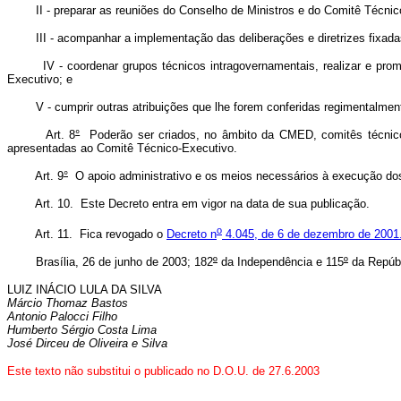
II - preparar as reuniões do Conselho de Ministros e do Comitê Técnic
III - acompanhar a implementação das deliberações e diretrizes fixadas
IV - coordenar grupos técnicos intragovernamentais, realizar e promo
Executivo; e
V - cumprir outras atribuições que lhe forem conferidas regimentalment
Art. 8
°
Poderão ser criados, no âmbito da CMED, comitês técnicos
apresentadas ao Comitê Técnico-Executivo.
Art. 9
°
O apoio administrativo e os meios necessários à execução dos
Art. 10. Este Decreto entra em vigor na data de sua publicação.
o
Art. 11. Fica revogado o
Decreto n
4.045, de 6 de dezembro de 2001
Brasília, 26 de junho de 2003; 182
º
da Independência e 115
º
da Repúbl
LUIZ INÁCIO LULA DA SILVA
Márcio Thomaz Bastos
Antonio Palocci Filho
Humberto Sérgio Costa Lima
José Dirceu de Oliveira e Silva
Este texto não substitui o publicado no D.O.U. de 27.6.2003