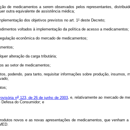
 de medicamentos a serem observados pelos representantes, distribuidore
uer outra equivalente de assistência médica;
mentação dos objetivos previstos no art. 1
°
deste Decreto;
edimentos voltados à implementação da política de acesso a medicamentos;
 regulação econômica do mercado de medicamentos;
amentos;
r alteração da carga tributária;
vos ao setor de medicamentos;
 podendo, para tanto, requisitar informações sobre produção, insumos, ma
ivado;
tos;
o
ovisória n
123, de 26 de junho de 2003
, e, relativamente ao mercado de m
e Defesa do Consumidor; e
dutos novos e as novas apresentações de medicamentos, que venham a ser 
CMED.