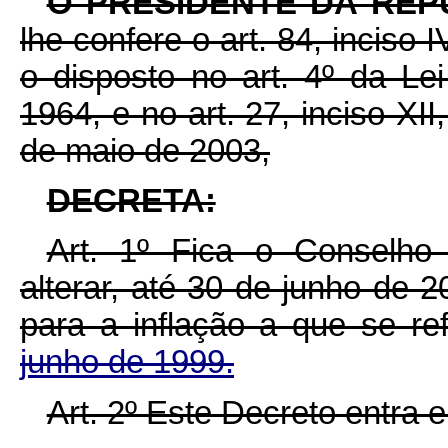
O PRESIDENTE DA REP
lhe confere o art. 84, inciso 
o disposto no art. 4º da L
1964, e no art. 27, inciso XII
de maio de 2003,
DECRETA:
Art. 1º Fica o Conselho 
alterar, até 30 de junho de 
para a inflação a que se r
junho de 1999.
Art. 2º Este Decreto entra 