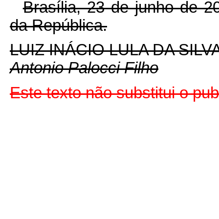
Brasília, 23 de junho de 
da República.
LUIZ INÁCIO LULA DA SILV
Antonio Palocci Filho
Este texto não substitui o p