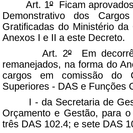
Art. 1
º
Ficam aprovados 
Demonstrativo dos Carg
Gratificadas do Ministério da
Anexos I e II a este Decreto.
Art. 2
º
Em decorrênc
remanejados, na forma do Ane
cargos em comissão do G
Superiores - DAS e Funções G
I - da Secretaria de Gestã
Orçamento e Gestão, para o M
três DAS 102.4; e sete DAS 1