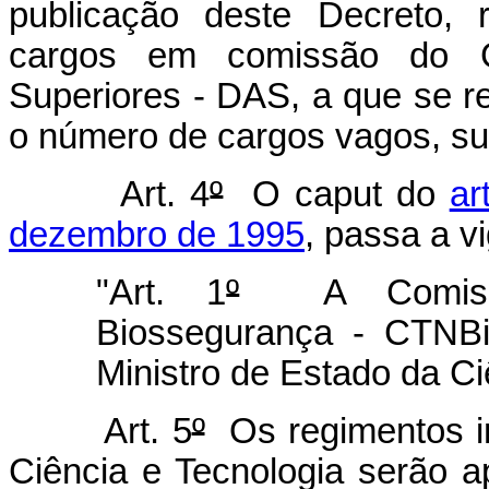
publicação deste Decreto, 
cargos em comissão do G
Superiores - DAS, a que se ref
o número de cargos vagos, su
Art. 4
º
O caput do
ar
dezembro de 1995
, passa a v
"Art. 1
º
A Comissão
Biossegurança - CTNBi
Ministro de Estado da Ci
Art. 5
º
Os regimentos in
Ciência e Tecnologia serão a