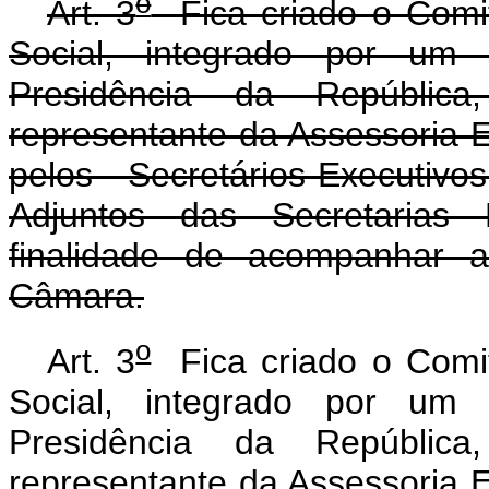
o
Art. 3
Fica criado o Comit
Social, integrado por um 
Presidência da Repúbli
representante da Assessoria E
pelos Secretários-Executiv
Adjuntos das Secretarias 
finalidade de acompanhar 
Câmara.
o
Art. 3
Fica criado o Comit
Social, integrado por um 
Presidência da Repúbli
representante da Assessoria E