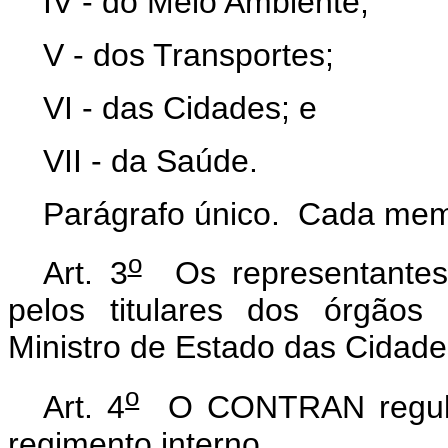
IV - do Meio Ambiente;
V - dos Transportes;
VI - das Cidades; e
VII - da Saúde.
Parágrafo único. Cada mem
o
Art. 3
Os representantes 
pelos titulares dos órgãos
Ministro de Estado das Cidade
o
Art. 4
O CONTRAN regulam
regimento interno.