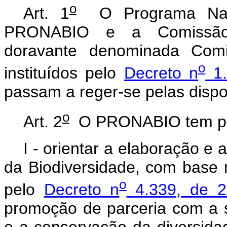
o
Art. 1
O Programa Nacio
PRONABIO e a Comissão
doravante denominada Comis
o
instituídos pelo
Decreto n
1.
passam a reger-se pelas dispo
o
Art. 2
O PRONABIO tem por
I - orientar a elaboração e
da Biodiversidade, com base no
o
pelo
Decreto n
4.339, de 2
promoção de parceria com a s
e a conservação da diversidade