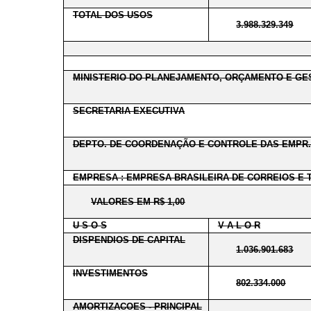
TOTAL DOS USOS
3.988.329.349
MINISTERIO DO PLANEJAMENTO, ORÇAMENTO E GE
SECRETARIA EXECUTIVA
DEPTO. DE COORDENAÇÃO E CONTROLE DAS EMPR.
EMPRESA : EMPRESA BRASILEIRA DE CORREIOS E 
VALORES EM R$ 1,00
U S O S
V A L O R
DISPENDIOS DE CAPITAL
1.036.901.683
INVESTIMENTOS
802.334.000
AMORTIZACOES - PRINCIPAL