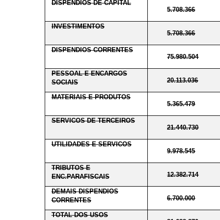
DISPENDIOS DE CAPITAL
5.708.366
INVESTIMENTOS
5.708.366
DISPENDIOS CORRENTES
75.980.504
PESSOAL E ENCARGOS
20.113.036
SOCIAIS
MATERIAIS E PRODUTOS
5.365.479
SERVICOS DE TERCEIROS
21.440.730
UTILIDADES E SERVICOS
9.978.545
TRIBUTOS E
12.382.714
ENC.PARAFISCAIS
DEMAIS DISPENDIOS
6.700.000
CORRENTES
TOTAL DOS USOS