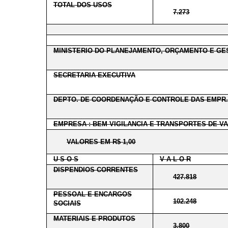
TOTAL DOS USOS
7.273
MINISTERIO DO PLANEJAMENTO, ORÇAMENTO E GE
SECRETARIA EXECUTIVA
DEPTO. DE COORDENAÇÃO E CONTROLE DAS EMPR.
EMPRESA : BEM VIGILANCIA E TRANSPORTES DE VA
VALORES EM R$ 1,00
U S O S
V A L O R
DISPENDIOS CORRENTES
427.818
PESSOAL E ENCARGOS
102.248
SOCIAIS
MATERIAIS E PRODUTOS
3.800