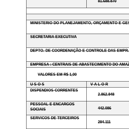
81.688.870
MINISTERIO DO PLANEJAMENTO, ORÇAMENTO E GE
SECRETARIA EXECUTIVA
DEPTO. DE COORDENAÇÃO E CONTROLE DAS EMPR.
EMPRESA : CENTRAIS DE ABASTECIMENTO DO AMAZ
VALORES EM R$ 1,00
U S O S
V A L O R
DISPENDIOS CORRENTES
2.862.848
PESSOAL E ENCARGOS
442.086
SOCIAIS
SERVICOS DE TERCEIROS
284.111