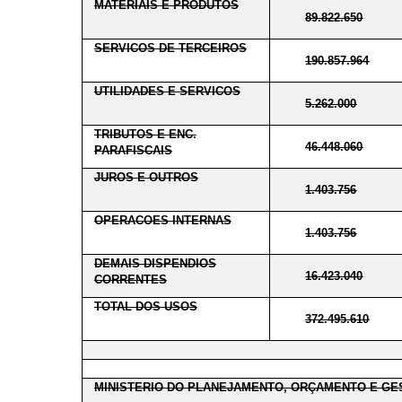
MATERIAIS E PRODUTOS
89.822.650
SERVICOS DE TERCEIROS
190.857.964
UTILIDADES E SERVICOS
5.262.000
TRIBUTOS E ENC.
46.448.060
PARAFISCAIS
JUROS E OUTROS
1.403.756
OPERACOES INTERNAS
1.403.756
DEMAIS DISPENDIOS
16.423.040
CORRENTES
TOTAL DOS USOS
372.495.610
MINISTERIO DO PLANEJAMENTO, ORÇAMENTO E GE