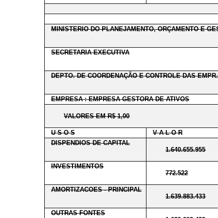
MINISTERIO DO PLANEJAMENTO, ORÇAMENTO E GE
SECRETARIA EXECUTIVA
DEPTO. DE COORDENAÇÃO E CONTROLE DAS EMPR.
EMPRESA : EMPRESA GESTORA DE ATIVOS
VALORES EM R$ 1,00
U S O S
V A L O R
DISPENDIOS DE CAPITAL
1.640.655.955
INVESTIMENTOS
772.522
AMORTIZACOES - PRINCIPAL
1.639.883.433
OUTRAS FONTES