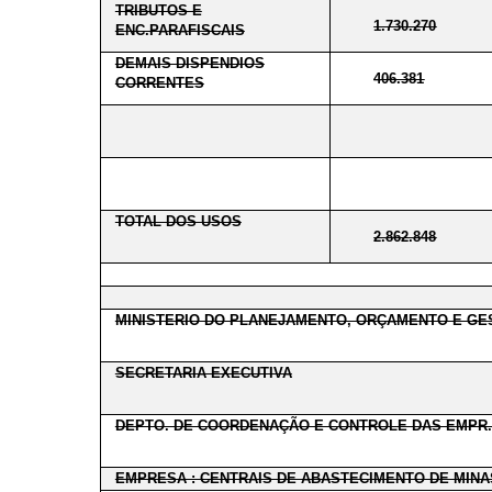
TRIBUTOS E
1.730.270
ENC.PARAFISCAIS
DEMAIS DISPENDIOS
406.381
CORRENTES
TOTAL DOS USOS
2.862.848
MINISTERIO DO PLANEJAMENTO, ORÇAMENTO E GE
SECRETARIA EXECUTIVA
DEPTO. DE COORDENAÇÃO E CONTROLE DAS EMPR.
EMPRESA : CENTRAIS DE ABASTECIMENTO DE MINA