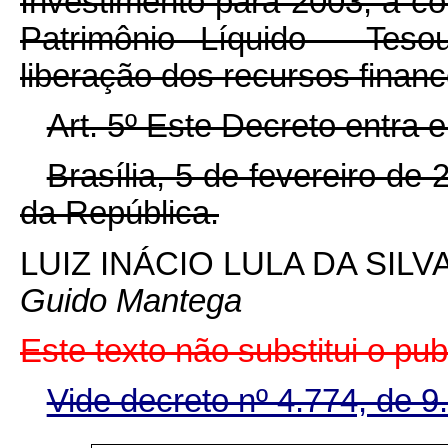
Investimento para 2003, à c
Patrimônio Líquido - Tesou
liberação dos recursos financ
Art. 5º Este Decreto entra 
Brasília, 5 de fevereiro de
da República.
LUIZ INÁCIO LULA DA SILV
Guido Mantega
Este texto não substitui o pu
Vide decreto nº 4.774, de 9