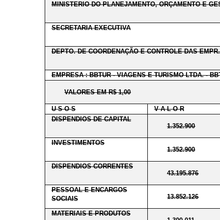
MINISTERIO DO PLANEJAMENTO, ORÇAMENTO E GE
SECRETARIA EXECUTIVA
DEPTO. DE COORDENAÇÃO E CONTROLE DAS EMPR.
EMPRESA : BBTUR - VIAGENS E TURISMO LTDA. - B
VALORES EM R$ 1,00
U S O S
V A L O R
DISPENDIOS DE CAPITAL
1.352.900
INVESTIMENTOS
1.352.900
DISPENDIOS CORRENTES
43.195.876
PESSOAL E ENCARGOS
13.852.126
SOCIAIS
MATERIAIS E PRODUTOS