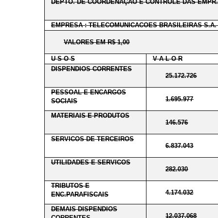
DEPTO. DE COORDENAÇÃO E CONTROLE DAS EMPR.
EMPRESA : TELECOMUNICACOES BRASILEIRAS S.A.
VALORES EM R$ 1,00
U S O S
V A L O R
DISPENDIOS CORRENTES
25.172.726
PESSOAL E ENCARGOS
1.695.977
SOCIAIS
MATERIAIS E PRODUTOS
146.576
SERVICOS DE TERCEIROS
6.837.043
UTILIDADES E SERVICOS
282.030
TRIBUTOS E
4.174.032
ENC.PARAFISCAIS
DEMAIS DISPENDIOS
12.037.068
CORRENTES