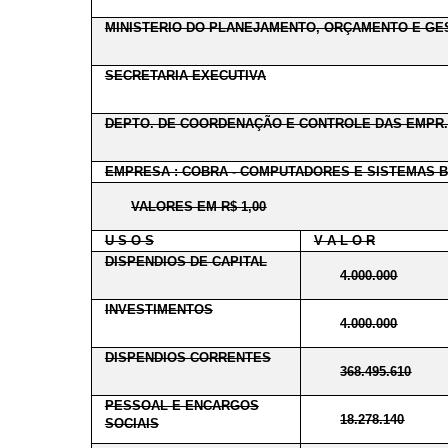
MINISTERIO DO PLANEJAMENTO, ORÇAMENTO E GE
SECRETARIA EXECUTIVA
DEPTO. DE COORDENAÇÃO E CONTROLE DAS EMPR.
EMPRESA : COBRA - COMPUTADORES E SISTEMAS B
VALORES EM R$ 1,00
U S O S
V A L O R
DISPENDIOS DE CAPITAL
4.000.000
INVESTIMENTOS
4.000.000
DISPENDIOS CORRENTES
368.495.610
PESSOAL E ENCARGOS
18.278.140
SOCIAIS