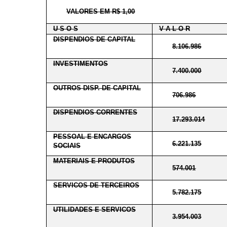
VALORES EM R$ 1,00
U S O S
V A L O R
DISPENDIOS DE CAPITAL
8.106.986
INVESTIMENTOS
7.400.000
OUTROS DISP. DE CAPITAL
706.986
DISPENDIOS CORRENTES
17.293.014
PESSOAL E ENCARGOS
6.221.135
SOCIAIS
MATERIAIS E PRODUTOS
574.001
SERVICOS DE TERCEIROS
5.782.175
UTILIDADES E SERVICOS
3.954.003