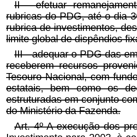
II - efetuar remanejamen
rubricas do PDG, até o dia 
rubrica de investimentos, de
limite global de dispêndios f
III - adequar o PDG das e
receberem recursos proven
Tesouro Nacional, com fund
estatais, bem como os de
estruturadas em conjunto com
do Ministério da Fazenda.
Art. 4º A execução dos pr