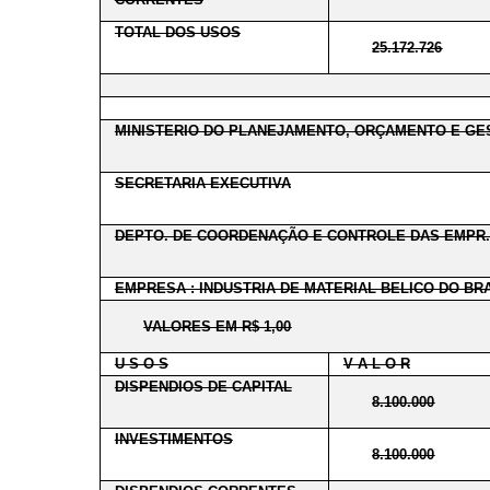
TOTAL DOS USOS
25.172.726
MINISTERIO DO PLANEJAMENTO, ORÇAMENTO E GE
SECRETARIA EXECUTIVA
DEPTO. DE COORDENAÇÃO E CONTROLE DAS EMPR.
EMPRESA : INDUSTRIA DE MATERIAL BELICO DO BRA
VALORES EM R$ 1,00
U S O S
V A L O R
DISPENDIOS DE CAPITAL
8.100.000
INVESTIMENTOS
8.100.000