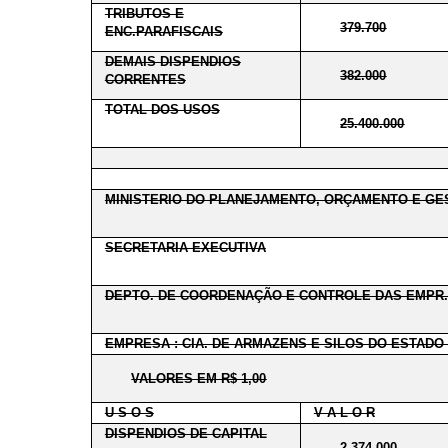
TRIBUTOS E
379.700
ENC.PARAFISCAIS
DEMAIS DISPENDIOS
382.000
CORRENTES
TOTAL DOS USOS
25.400.000
MINISTERIO DO PLANEJAMENTO, ORÇAMENTO E GE
SECRETARIA EXECUTIVA
DEPTO. DE COORDENAÇÃO E CONTROLE DAS EMPR.
EMPRESA : CIA. DE ARMAZENS E SILOS DO ESTADO
VALORES EM R$ 1,00
U S O S
V A L O R
DISPENDIOS DE CAPITAL
2.374.000