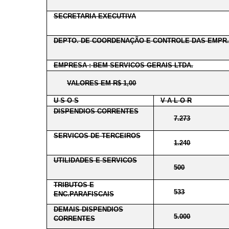
SECRETARIA EXECUTIVA
DEPTO. DE COORDENAÇÃO E CONTROLE DAS EMPR.
EMPRESA : BEM SERVICOS GERAIS LTDA.
VALORES EM R$ 1,00
U S O S
V A L O R
DISPENDIOS CORRENTES
7.273
SERVICOS DE TERCEIROS
1.240
UTILIDADES E SERVICOS
500
TRIBUTOS E
533
ENC.PARAFISCAIS
DEMAIS DISPENDIOS
5.000
CORRENTES