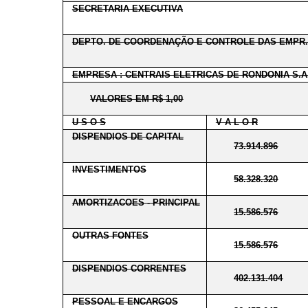
SECRETARIA EXECUTIVA
DEPTO. DE COORDENAÇÃO E CONTROLE DAS EMPR.
EMPRESA : CENTRAIS ELETRICAS DE RONDONIA S.A.
VALORES EM R$ 1,00
U S O S
V A L O R
DISPENDIOS DE CAPITAL
73.914.896
INVESTIMENTOS
58.328.320
AMORTIZACOES - PRINCIPAL
15.586.576
OUTRAS FONTES
15.586.576
DISPENDIOS CORRENTES
402.131.404
PESSOAL E ENCARGOS