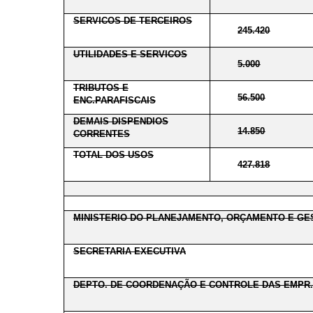
SERVICOS DE TERCEIROS
245.420
UTILIDADES E SERVICOS
5.000
TRIBUTOS E
56.500
ENC.PARAFISCAIS
DEMAIS DISPENDIOS
14.850
CORRENTES
TOTAL DOS USOS
427.818
MINISTERIO DO PLANEJAMENTO, ORÇAMENTO E GE
SECRETARIA EXECUTIVA
DEPTO. DE COORDENAÇÃO E CONTROLE DAS EMPR.