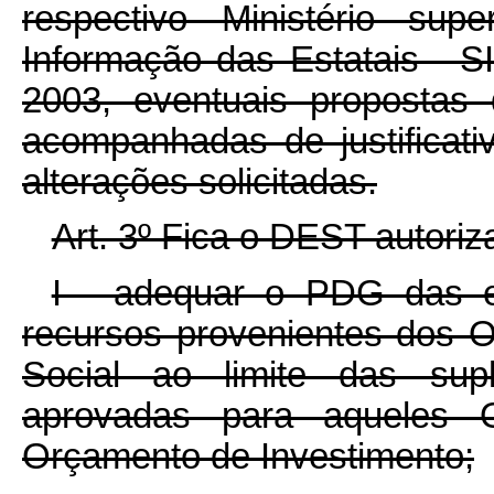
respectivo Ministério sup
Informação das Estatais - S
2003, eventuais propostas
acompanhadas de justificati
alterações solicitadas.
Art. 3º Fica o DEST autoriz
I - adequar o PDG das e
recursos provenientes dos 
Social ao limite das su
aprovadas para aqueles
Orçamento de Investimento;