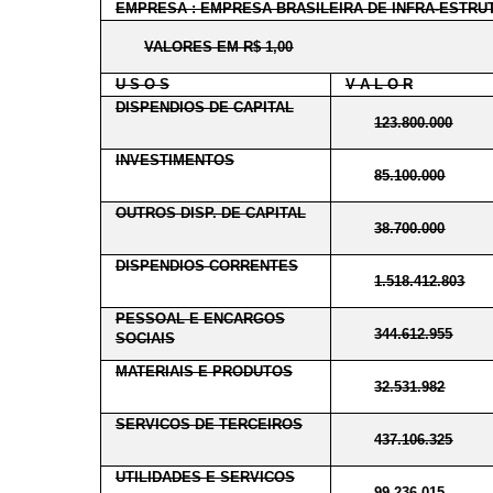
EMPRESA : EMPRESA BRASILEIRA DE INFRA-ESTR
VALORES EM R$ 1,00
U S O S
V A L O R
DISPENDIOS DE CAPITAL
123.800.000
INVESTIMENTOS
85.100.000
OUTROS DISP. DE CAPITAL
38.700.000
DISPENDIOS CORRENTES
1.518.412.803
PESSOAL E ENCARGOS
344.612.955
SOCIAIS
MATERIAIS E PRODUTOS
32.531.982
SERVICOS DE TERCEIROS
437.106.325
UTILIDADES E SERVICOS
99.236.015