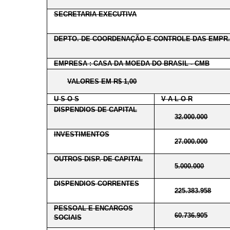
SECRETARIA EXECUTIVA
DEPTO. DE COORDENAÇÃO E CONTROLE DAS EMPR.
EMPRESA : CASA DA MOEDA DO BRASIL - CMB
VALORES EM R$ 1,00
U S O S
V A L O R
DISPENDIOS DE CAPITAL
32.000.000
INVESTIMENTOS
27.000.000
OUTROS DISP. DE CAPITAL
5.000.000
DISPENDIOS CORRENTES
225.383.958
PESSOAL E ENCARGOS
60.736.905
SOCIAIS