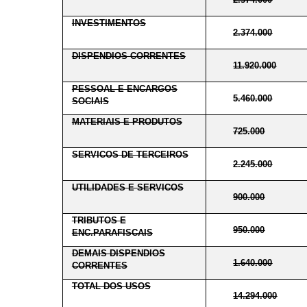
INVESTIMENTOS
2.374.000
DISPENDIOS CORRENTES
11.920.000
PESSOAL E ENCARGOS
5.460.000
SOCIAIS
MATERIAIS E PRODUTOS
725.000
SERVICOS DE TERCEIROS
2.245.000
UTILIDADES E SERVICOS
900.000
TRIBUTOS E
950.000
ENC.PARAFISCAIS
DEMAIS DISPENDIOS
1.640.000
CORRENTES
TOTAL DOS USOS
14.294.000