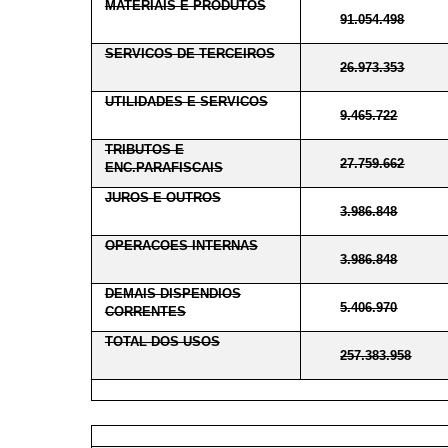
MATERIAIS E PRODUTOS
91.054.498
SERVICOS DE TERCEIROS
26.973.353
UTILIDADES E SERVICOS
9.465.722
TRIBUTOS E
27.759.662
ENC.PARAFISCAIS
JUROS E OUTROS
3.986.848
OPERACOES INTERNAS
3.986.848
DEMAIS DISPENDIOS
5.406.970
CORRENTES
TOTAL DOS USOS
257.383.958