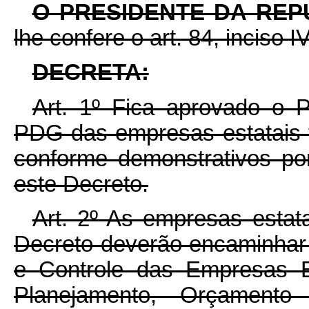
O PRESIDENTE DA REP
lhe confere o art. 84, inciso I
DECRETA:
Art. 1º Fica aprovado o 
PDG das empresas estatais f
conforme demonstrativos p
este Decreto.
Art. 2º As empresas estata
Decreto deverão encaminha
e Controle das Empresas E
Planejamento, Orçamento