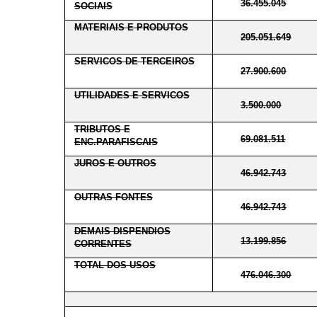
36.455.045
SOCIAIS
MATERIAIS E PRODUTOS
205.051.649
SERVICOS DE TERCEIROS
27.900.600
UTILIDADES E SERVICOS
3.500.000
TRIBUTOS E
69.081.511
ENC.PARAFISCAIS
JUROS E OUTROS
46.942.743
OUTRAS FONTES
46.942.743
DEMAIS DISPENDIOS
13.199.856
CORRENTES
TOTAL DOS USOS
476.046.300