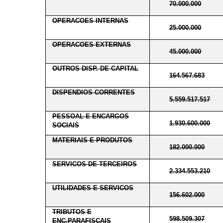
70.000.000
OPERACOES INTERNAS
25.000.000
OPERACOES EXTERNAS
45.000.000
OUTROS DISP. DE CAPITAL
164.567.683
DISPENDIOS CORRENTES
5.559.517.517
PESSOAL E ENCARGOS
1.930.600.000
SOCIAIS
MATERIAIS E PRODUTOS
182.000.000
SERVICOS DE TERCEIROS
2.334.553.210
UTILIDADES E SERVICOS
156.602.000
TRIBUTOS E
598.509.307
ENC.PARAFISCAIS