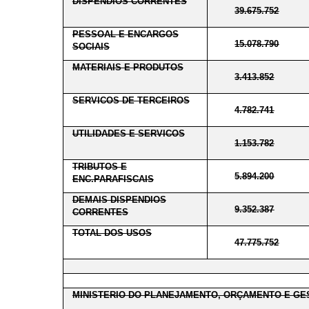
DISPENDIOS CORRENTES
39.675.752
PESSOAL E ENCARGOS
15.078.790
SOCIAIS
MATERIAIS E PRODUTOS
3.413.852
SERVICOS DE TERCEIROS
4.782.741
UTILIDADES E SERVICOS
1.153.782
TRIBUTOS E
5.894.200
ENC.PARAFISCAIS
DEMAIS DISPENDIOS
9.352.387
CORRENTES
TOTAL DOS USOS
47.775.752
MINISTERIO DO PLANEJAMENTO, ORÇAMENTO E GE