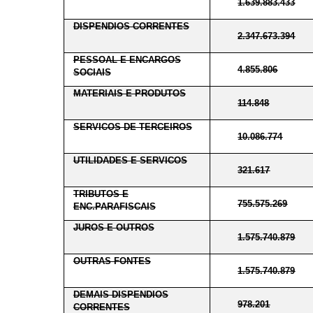
1.639.883.433
DISPENDIOS CORRENTES
2.347.673.394
PESSOAL E ENCARGOS
4.855.806
SOCIAIS
MATERIAIS E PRODUTOS
114.848
SERVICOS DE TERCEIROS
10.086.774
UTILIDADES E SERVICOS
321.617
TRIBUTOS E
755.575.269
ENC.PARAFISCAIS
JUROS E OUTROS
1.575.740.879
OUTRAS FONTES
1.575.740.879
DEMAIS DISPENDIOS
978.201
CORRENTES