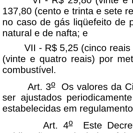
137,80 (cento e trinta e sete r
no caso de gás liqüefeito de p
natural e de nafta; e
VII - R$ 5,25 (cinco reais e
(vinte e quatro reais) por met
combustível.
o
Art. 3
Os valores da Cid
ser ajustados periodicamen
estabelecidas em regulamento
o
Art. 4
Este Decret