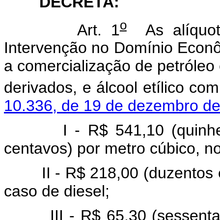
DECRETA:
o
Art. 1
As alíquota
Intervenção no Domínio Econô
a comercialização de petróleo 
derivados, e álcool etílico com
10.336, de 19 de dezembro d
I - R$ 541,10 (quinhento
centavos) por metro cúbico, n
II - R$ 218,00 (duzentos e d
caso de diesel;
III - R$ 65,30 (sessenta e 