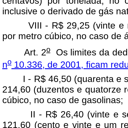
centavos) por tonelada, no c
inclusive o derivado de gás nat
VIII - R$ 29,25 (vinte e no
por metro cúbico, no caso de ál
o
Art. 2
Os limites da ded
o
n
10.336, de 2001, ficam red
I - R$ 46,50 (quarenta e sei
214,60 (duzentos e quatorze r
cúbico, no caso de gasolinas;
II - R$ 26,40 (vinte e sei
121,60 (cento e vinte e um r