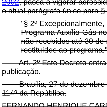
2002
, passa a vigorar acresc
o atual parágrafo único para § 
"§ 2º Excepcionalmente, 
Programa Auxílio-Gás no
não recebidos até 30 de
restituídos ao programa.
Art. 2º Este Decreto entra 
publicação.
Brasília, 27 de dezembro d
114º da República.
FERNANDO HENRIQUE CA