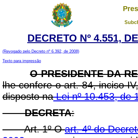
Pres
Subch
DECRETO Nº 4.551, D
(Revogado pelo Decreto nº 6.392, de 2008)
Texto para impressão
O PRESIDENTE DA R
lhe confere o art. 84, inciso I
disposto na
Lei nº 10.453, de 
DECRETA
:
Art. 1º O
art. 4º do Decre