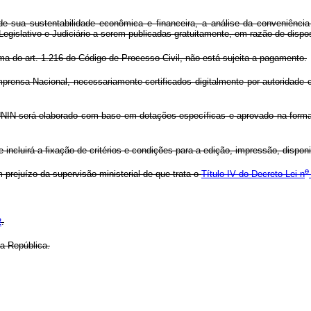
sua sustentabilidade econômica e financeira, a análise da conveniência 
egislativo e Judiciário a serem publicadas gratuitamente, em razão de dispos
a do art. 1.216 do Código de Processo Civil, não está sujeita a pagamento.
prensa Nacional, necessariamente certificados digitalmente por autoridade cer
IN será elaborado com base em dotações específicas e aprovado na forma 
cluirá a fixação de critérios e condições para a edição, impressão, disponibi
o
rejuízo da supervisão ministerial de que trata o
Título IV do Decreto-Lei n
2
.
a República.