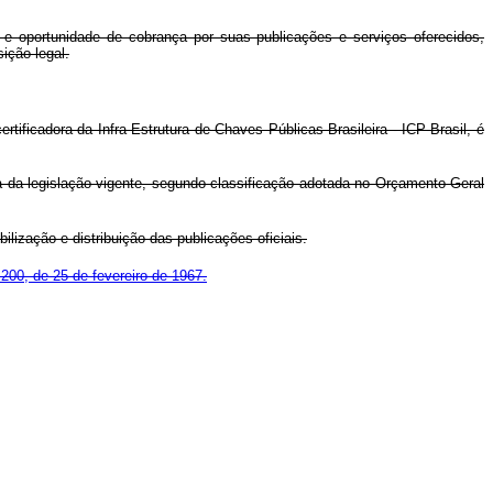
e oportunidade de cobrança por suas publicações e serviços oferecidos,
ição legal.
tificadora da Infra-Estrutura de Chaves Públicas Brasileira - ICP-Brasil, é
da legislação vigente, segundo classificação adotada no Orçamento Geral
lização e distribuição das publicações oficiais.
200, de 25 de fevereiro de 1967.