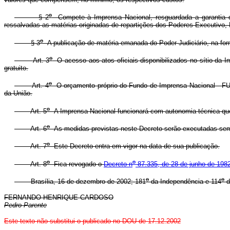
o
§ 2
Compete à Imprensa Nacional, resguardada a garantia de 
ressalvadas as matérias originadas de repartições dos Poderes Executivo, L
o
§ 3
A publicação de matéria emanada do Poder Judiciário, na form
o
Art. 3
O acesso aos atos oficiais disponibilizados no sítio da Im
gratuito.
o
Art. 4
O orçamento próprio do Fundo de Imprensa Nacional - FUN
da União.
o
Art. 5
A Imprensa Nacional funcionará com autonomia técnica que in
o
Art. 6
As medidas previstas neste Decreto serão executadas sem p
o
Art. 7
Este Decreto entra em vigor na data de sua publicação.
o
o
Art. 8
Fica revogado o
Decreto n
87.335, de 28 de junho de 198
o
o
Brasília, 16 de dezembro de 2002; 181
da Independência e 114
d
FERNANDO HENRIQUE CARDOSO
Pedro Parente
Este texto não substitui o publicado no DOU de 17.12.2002