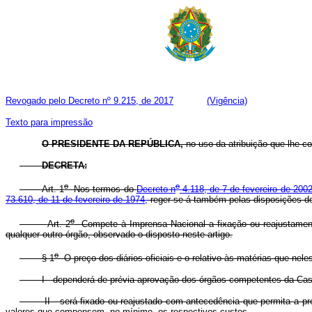
Revogado pelo Decreto nº 9.215, de 2017
(Vigência)
Texto para impressão
O PRESIDENTE DA REPÚBLICA,
no uso da atribuição que lhe con
DECRETA:
o
o
Art. 1
Nos termos do
Decreto n
4.118, de 7 de fevereiro de 200
73.610, de 11 de fevereiro de 1974,
reger-se-á também pelas disposições de
o
Art. 2
Compete à Imprensa Nacional a fixação ou reajustament
qualquer outro órgão, observado o disposto neste artigo.
o
§ 1
O preço dos diários oficiais e o relativo às matérias que nel
I - dependerá de prévia aprovação dos órgãos competentes da Casa C
II - será fixado ou reajustado com antecedência que permita a previ
valores que compensem, no mínimo, os respectivos custos.