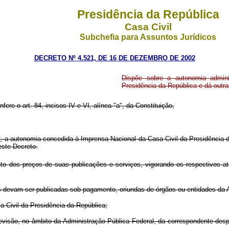
Presidência da República
Casa Civil
Subchefia para Assuntos Jurídicos
DECRETO Nº 4.521, DE 16 DE DEZEMBRO DE 2002
Dispõe sobre a autonomia admini
Presidência da República e dá outra
fere o art. 84, incisos IV e VI, alínea "a", da Constituição,
2
, a autonomia concedida à Imprensa Nacional da Casa Civil da Presidência 
ste Decreto.
o dos preços de suas publicações e serviços, vigorando os respectivos a
es devam ser publicadas sob pagamento, oriundas de órgãos ou entidades da A
ivil da Presidência da República;
são, no âmbito da Administração Pública Federal, da correspondente despes