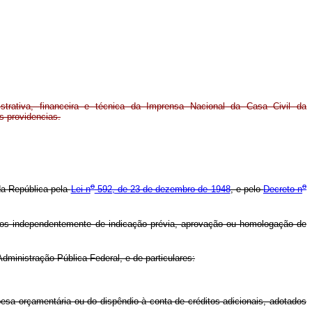
strativa, financeira e técnica da Imprensa Nacional da Casa Civil da
s providencias.
o
o
da República pela
Lei n
592, de 23 de dezembro de 1948
, e pelo
Decreto n
tos independentemente de indicação prévia, aprovação ou homologação de
dministração Pública Federal, e de particulares:
a orçamentária ou do dispêndio à conta de créditos adicionais, adotados