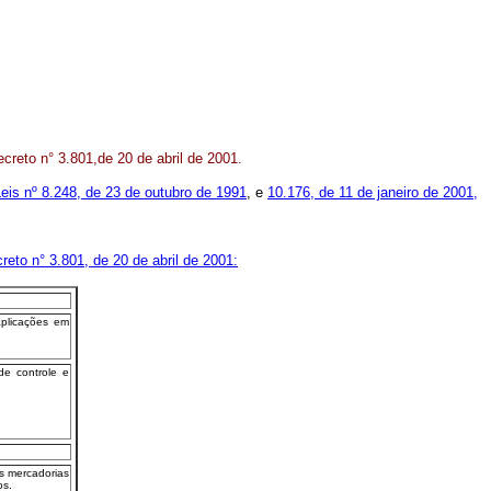
ecreto n° 3.801,de 20 de abril de 2001.
eis nº 8.248, de 23 de outubro de 1991
, e
10.176, de 11 de janeiro de 2001,
eto n° 3.801, de 20 de abril de 2001:
aplicações em
e controle e
as mercadorias
os.