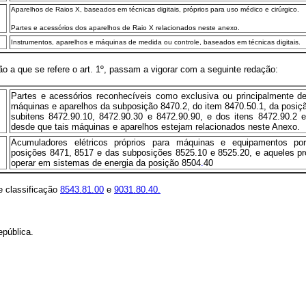
Aparelhos de Raios X, baseados em técnicas digitais, próprios para uso médico e cirúrgico.
Partes e acessórios dos aparelhos de Raio X relacionados neste anexo.
Instrumentos, aparelhos e máquinas de medida ou controle, baseados em técnicas digitais.
a que se refere o art. 1º, passam a vigorar com a seguinte redação:
Partes e acessórios reconhecíveis como exclusiva ou principalmente d
máquinas e aparelhos da subposição 8470.2, do item 8470.50.1, da posiç
subitens 8472.90.10, 8472.90.30 e 8472.90.90, e dos itens 8472.90.2 
desde que tais máquinas e aparelhos estejam relacionados neste Anexo.
Acumuladores elétricos próprios para máquinas e equipamentos por
posições 8471, 8517 e das subposições 8525.10 e 8525.20, e aqueles pr
operar em sistemas de energia da posição 8504
.
40
de classificação
8543.81.00
e
9031.80.40.
pública.