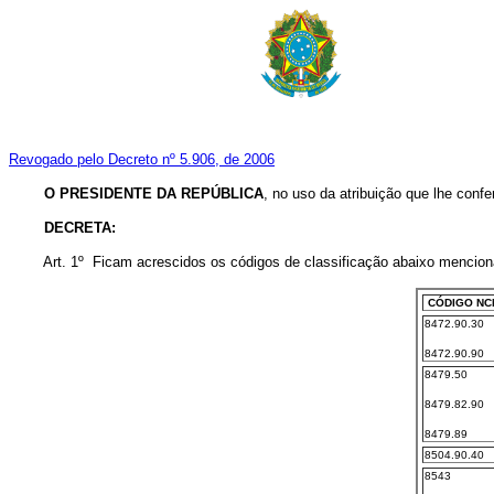
Revogado pelo Decreto nº 5.906, de 2006
O PRESIDENTE DA REPÚBLICA
, no uso da atribuição que lhe confe
DECRETA:
Art. 1º Ficam acrescidos os códigos de classificação abaixo mencion
CÓDIGO NC
8472.90.30
8472.90.90
8479.50
8479.82.90
8479.89
8504.90.40
8543