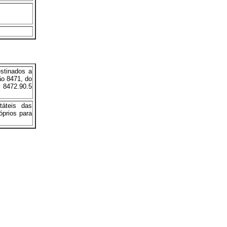
estinados a
ão 8471, do
e 8472.90.5
táteis das
óprios para