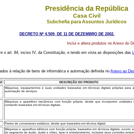
Presidência da República
Casa Civil
Subchefia para Assuntos Jurídicos
DECRETO Nº 4.509, DE 11 DE DEZEMBRO DE 2002.
Inclui e altera produtos no Anexo do D
re o art. 84, inciso IV, da Constituição, e tendo em vista as disposições das
L
ados à relação de bens de informática e automação definida no
Anexo ao Decr
M
DESCRIÇÃO DO PRODUTO
Máquinas, equipamentos e suas unidades baseadas em técnicas digitais próprias para 
automação de serviços.
Máquinas e aparelhos mecânicos com função própria, desde que incorporem unidades d
comando baseadas em técnicas digitais.
Partes de conversores estáticos, desde que baseados em técnica digital.
Máquinas e aparelhos elétricos com função própria, baseados em técnicas digitais, exceto 
do segmento de áudio, áudio e vídeo, lazer e entretenimento, inclusive seus controles remot