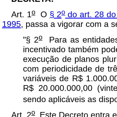
o
o
Art. 1
O
§ 2
do art. 28 do
1995
, passa a vigorar com a s
o
"§ 2
Para as entidades r
incentivado também pode
execução de planos pluri
com periodicidade de tr
variáveis de R$ 1.000.0
R$ 20.000.000,00 (vint
sendo aplicáveis as disp
o
Art. 2
Este Decreto entra e