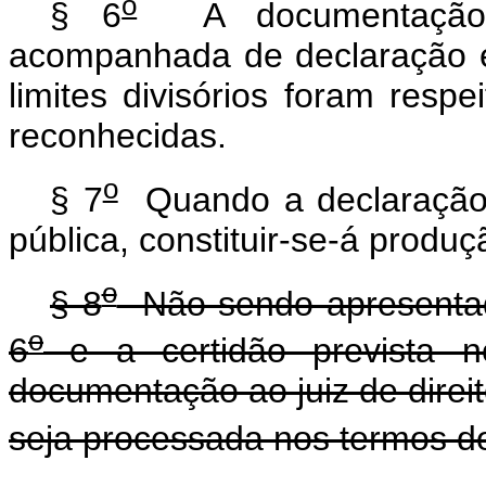
o
§ 6
A documentação 
acompanhada de declaração e
limites divisórios foram resp
reconhecidas.
o
§ 7
Quando a declaração f
pública, constituir-se-á produ
o
§ 8
Não sendo apresentad
o
6
e a certidão prevista 
documentação ao juiz de direit
seja processada nos termos 