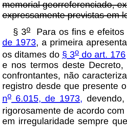
memorial georreferenciado, ex
expressamente previstas em le
o
§ 3
Para os fins e efeito
de 1973
, a primeira apresent
o
os ditames do
§ 3
do art. 176
e nos termos deste Decreto, r
confrontantes, não caracteriza
registro desde que presente o
o
n
6.015, de 1973,
devendo, 
rigorosamente de acordo com o
em irregularidade sempre que