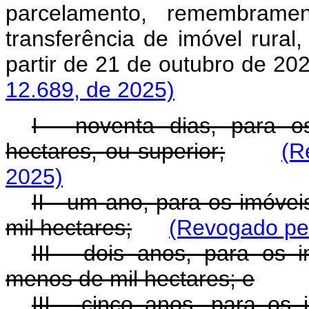
parcelamento, remembrame
transferência de imóvel rural,
partir de 21 de outubro de 
12.689, de 2025)
I - noventa dias, para 
hectares, ou superior;
(R
2025)
II - um ano, para os imóve
mil hectares;
(Revogado pel
III - dois anos, para os
menos de mil hectares; e
III - cinco anos, para os