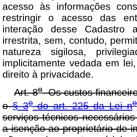
acesso às informações con
restringir o acesso das e
interação desse Cadastro a
irrestrita, sem, contudo, perm
natureza sigilosa, privile
implicitamente vedada em lei
direito à privacidade.
o
Art. 8
Os custos financeir
o
o
o
§ 3
do art. 225 da Lei n
serviços técnicos necessários 
a isenção ao proprietário de i