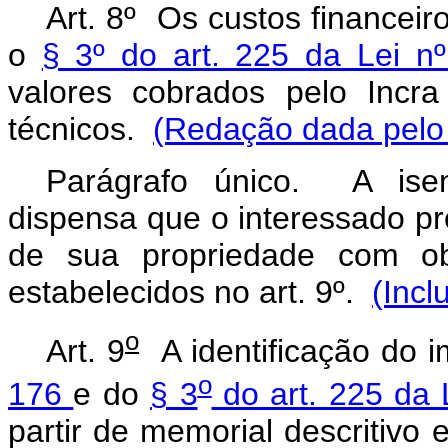
Art. 8º Os custos financei
o
§ 3º do art. 225 da Lei n
valores cobrados pelo Incra
técnicos.
(Redação dada pelo 
Parágrafo único. A isen
dispensa que o interessado p
de sua propriedade com obs
estabelecidos no art. 9º.
(Incl
o
Art. 9
A identificação do i
o
176
e do
§ 3
do art. 225 da 
partir de memorial descritivo