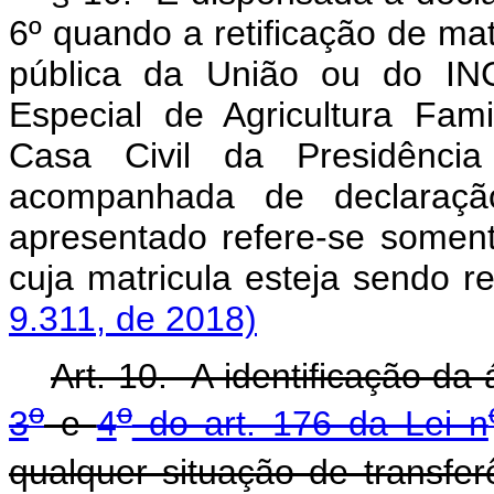
6º quando a retificação de matr
pública da União ou do INC
Especial de Agricultura Fam
Casa Civil da Presidênci
acompanhada de declaraçã
apresentado refere-se soment
cuja matricula esteja sendo 
9.311, de 2018)
Art. 10. A identificação da 
o
o
3
e
4
do art. 176 da Lei n
qualquer situação de transfer