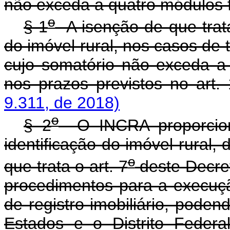
não exceda a quatro módulos f
o
§ 1
A isenção de que trata
do imóvel rural, nos casos de 
cujo somatório não exceda a 
nos prazos previstos no a
9.311, de 2018)
o
§ 2
O INCRA proporciona
identificação do imóvel rural,
o
que trata o art. 7
deste Decret
procedimentos para a execuç
de registro imobiliário, poden
Estados e o Distrito Federal