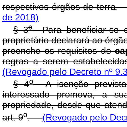
respectivos órgãos de terr
de 2018)
o
§ 3
Para beneficiar-se da
proprietário declarará ao órg
preenche os requisitos do
ca
regras a serem estabeleci
(Revogado pelo Decreto nº 9.
o
§ 4
A isenção prevista
interessado promova, a s
propriedade, desde que atenda
o
art. 9
.
(Revogado pelo Decr