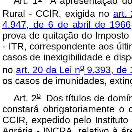
Art. 1
A apresentação do 
Rural - CCIR, exigida no
art.
4.947, de 6 de abril de 1966
prova de quitação do Imposto s
- ITR, correspondente aos últi
casos de inexigibilidade e di
o
no
art. 20 da Lei n
9.393, de 
os casos de imunidades, extinç
o
Art. 2
Dos títulos de domín
constará obrigatoriamente o 
CCIR, expedido pelo Institut
Agrária - INCRA, relativo à á