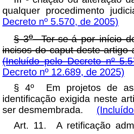
qualquer procedimento judici
Decreto nº 5.570, de 2005)
o
§ 3
Ter-se-á por início d
incisos do caput deste artig
(Incluído pelo Decreto nº 5.
Decreto nº 12.689, de 2025)
§ 4º Em projetos de ass
identificação exigida neste ar
ser desmembrada.
(Incluíd
Art. 11. A retificação admi