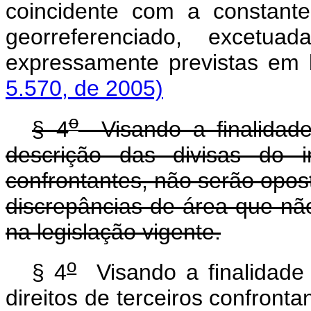
coincidente com a constante
georreferenciado, excetua
expressamente previstas em 
5.570, de 2005)
o
§ 4
Visando a finalidad
descrição das divisas do i
confrontantes, não serão opos
discrepâncias de área que nã
na legislação vigente.
o
§ 4
Visando a finalidade
direitos de terceiros confront