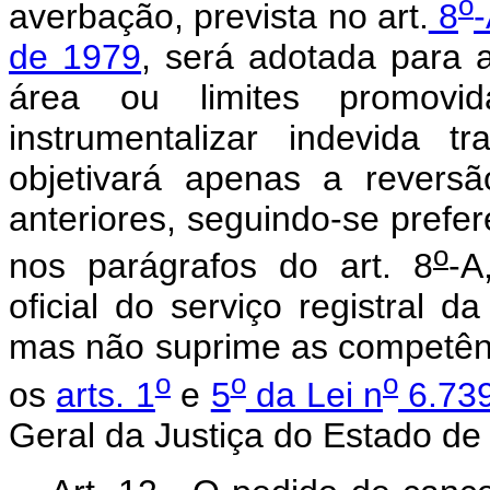
o
averbação, prevista no art.
8
-
de 1979
, será adotada para 
área ou limites promovi
instrumentalizar indevida t
objetivará apenas a reversã
anteriores, seguindo-se prefe
o
nos parágrafos do art. 8
-A
oficial do serviço registral 
mas não suprime as competênc
o
o
o
os
arts. 1
e
5
da Lei n
6.739
Geral da Justiça do Estado de 