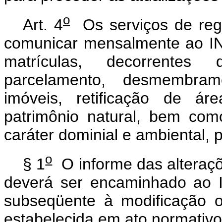
o
Art. 4
Os serviços de regi
comunicar mensalmente ao IN
matrículas, decorrentes
parcelamento, desmembrame
imóveis, retificação de ár
patrimônio natural, bem como
caráter dominial e ambiental, p
o
§ 1
O informe das alteraçõ
deverá ser encaminhado ao 
subseqüente à modificação o
estabelecida em ato normativo