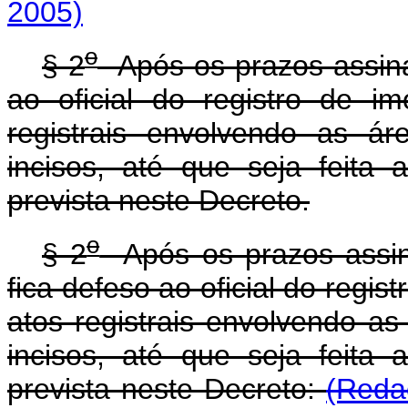
2005)
o
§ 2
Após os prazos assinal
ao oficial do registro de i
registrais envolvendo as á
incisos, até que seja feita 
prevista neste Decreto.
o
§ 2
Após os prazos assina
fica defeso ao oficial do regis
atos registrais envolvendo as
incisos, até que seja feita 
prevista neste Decreto:
(Reda