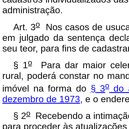
administração.
o
Art. 3
Nos casos de usucapi
em julgado da sentença decla
seu teor, para fins de cadastr
o
§ 1
Para dar maior celer
rural, poderá constar no mand
o
imóvel na forma do
§ 3
do a
dezembro de 1973,
e o endere
o
§ 2
Recebendo a intimação
para proceder às atualizações