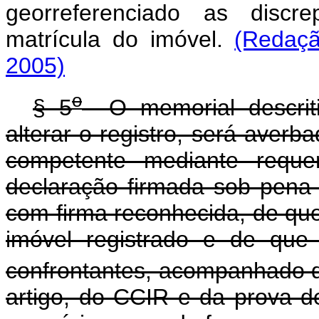
georreferenciado as discr
matrícula do imóvel.
(Redaçã
2005)
o
§ 5
O memorial descriti
alterar o registro, será averb
competente mediante requer
declaração firmada sob pena d
com firma reconhecida, de que
imóvel registrado e de que 
confrontantes, acompanhado da
artigo, do CCIR e da prova d