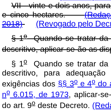
VII - vinte e dois anos, par
e cinco hectares.
(Redaç
2018)
(Revogado pelo Decr
o
§ 1
Quando se tratar da 
descritivo, aplicar-se-ão as di
o
§ 1
Quando se tratar da 
descritivo, para adequação
o
o
exigências dos
§§ 3
e 4
do a
o
n
6.015, de 1973
, aplicar-s
o
do art. 9
deste Decreto.
(Red