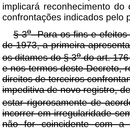
implicará reconhecimento do 
confrontações indicados pelo p
o
§ 3
Para os fins e efeitos
de 1973, a primeira apresent
o
os ditames do § 3
do art. 176
e nos termos deste Decreto, r
direitos de terceiros confronta
impeditiva de novo registro, 
estar rigorosamente de acord
incorrer em irregularidade se
não for coincidente com a 