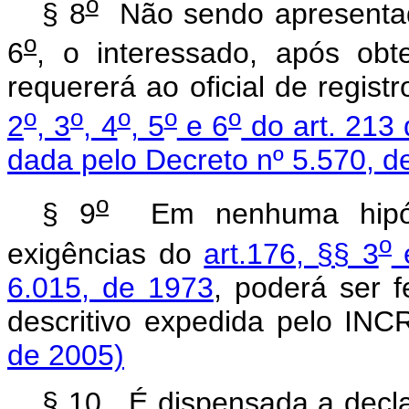
o
§ 8
Não sendo apresentad
o
6
, o interessado, após obte
requererá ao oficial de regi
o
o
o
o
o
2
, 3
, 4
, 5
e 6
do art. 213 
dada pelo Decreto nº 5.570, d
o
§ 9
Em nenhuma hipót
o
exigências do
art.176, §§ 3
6.015, de 1973
, poderá ser f
descritivo expedida pelo IN
de 2005)
§ 10. É dispensada a decla