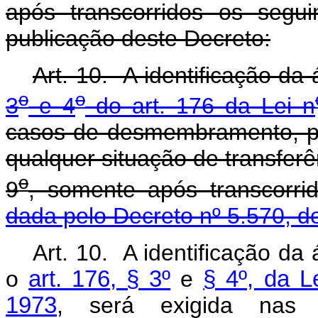
após transcorridos os segui
publicação deste Decreto:
Art. 10. A identificação da 
o
o
3
e 4
do art. 176 da Lei n
casos de desmembramento, p
qualquer situação de transferên
o
9
, somente após transcorri
dada pelo Decreto nº 5.570, d
Art. 10. A identificação da 
o
art. 176, § 3º
e
§ 4º, da L
1973
, será exigida nas 