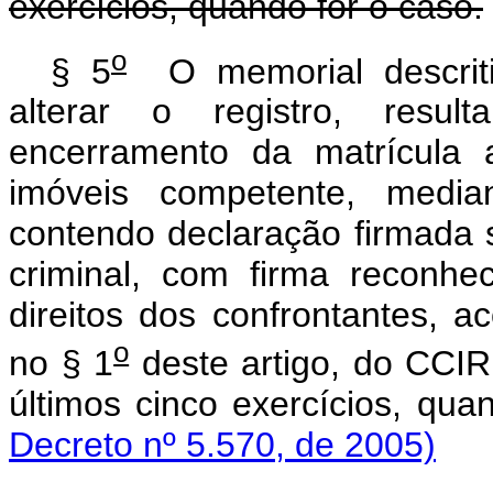
exercícios, quando for o caso.
o
§ 5
O memorial descriti
alterar o registro, resu
encerramento da matrícula a
imóveis competente, median
contendo declaração firmada s
criminal, com firma reconhe
direitos dos confrontantes, a
o
no § 1
deste artigo, do CCIR
últimos cinco exercícios, qua
Decreto nº 5.570, de 2005)