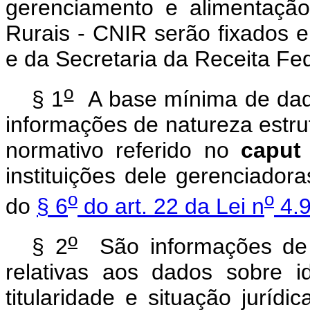
gerenciamento e alimentaçã
Rurais - CNIR serão fixados 
e da Secretaria da Receita Fed
o
§ 1
A base mínima de dad
informações de natureza estrut
normativo referido no
caput
instituições dele gerenciado
o
o
do
§ 6
do art. 22 da Lei n
4.9
o
§ 2
São informações de na
relativas aos dados sobre id
titularidade e situação juríd