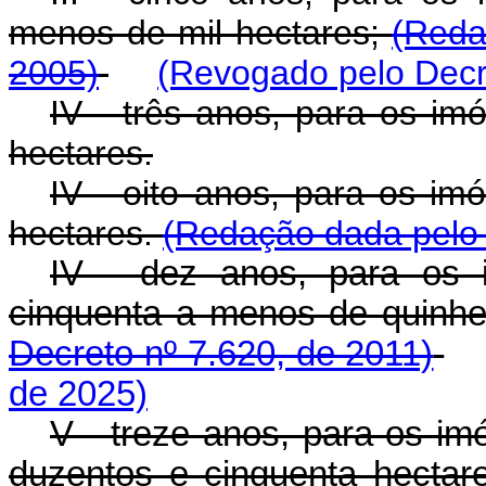
menos de mil hectares;
(Reda
2005)
(Revogado pelo Decr
IV - três anos, para os im
hectares.
IV - oito anos, para os im
hectares.
(Redação dada pelo 
IV - dez anos, para os 
cinquenta a menos de quinhe
Decreto nº 7.620, de 2011)
de 2025)
V - treze anos, para os i
duzentos e cinquenta hectar