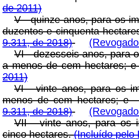
de 2011)
V - quinze anos, para os 
duzentos e cinquenta hecta
9.311, de 2018)
(Revogado 
VI - dezesseis anos, para 
a menos de cem hectares; 
2011)
VI - vinte anos, para os i
menos de cem hectares
9.311, de 2018)
(Revogado 
VII - vinte anos, para os 
cinco hectares.
(Incluído pelo