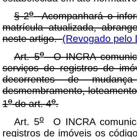
o
§ 2
Acompanhará o inform
matrícula atualizada, abran
neste artigo.
(Revogado pelo D
o
Art. 5
O INCRA comunicará
serviços de registros de imó
decorrentes de mudança d
desmembramento, loteamento e
o
o
1
do art. 4
.
o
Art. 5
O INCRA comunicar
registros de imóveis os códig