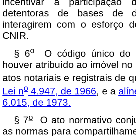
incentivar a participação 
detentoras de bases de da
interagirem com o esforço 
CNIR.
o
§ 6
O código único do 
houver atribuído ao imóvel n
atos notariais e registrais de 
o
Lei n
4.947, de 1966
, e a
alín
6.015, de 1973.
o
§ 7
O ato normativo conju
as normas para compartilhame