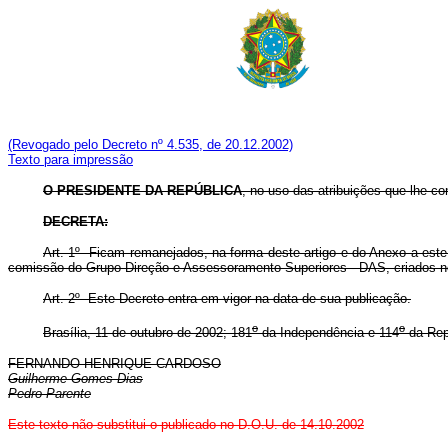
(Revogado pelo Decreto nº 4.535, de 20.12.2002)
Texto para impressão
O PRESIDENTE DA REPÚBLICA
, no uso das atribuições que lhe con
DECRETA:
Art. 1º Ficam remanejados, na forma deste artigo e do Anexo a este
comissão do Grupo-Direção e Assessoramento Superiores - DAS, criados n
Art. 2º Este Decreto entra em vigor na data de sua publicação.
o
o
Brasília, 11 de outubro de 2002; 181
da Independência e 114
da Rep
FERNANDO HENRIQUE CARDOSO
Guilherme Gomes Dias
Pedro Parente
Este texto não substitui o publicado no D.O.U. de 14.10.2002