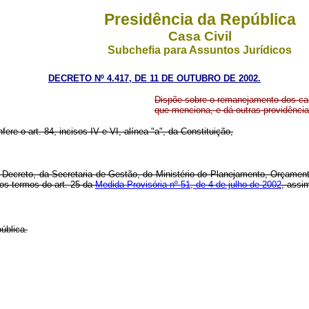
Presidência da República
Casa Civil
Subchefia para Assuntos Jurídicos
DECRETO Nº 4.417, DE 11 DE OUTUBRO DE 2002.
Dispõe sobre o remanejamento dos ca
que menciona, e dá outras providência
fere o art. 84, incisos IV e VI, alínea "a", da Constituição,
 Decreto, da Secretaria de Gestão, do Ministério do Planejamento, Orçamen
os termos do art. 25 da
Medida Provisória nº 51, de 4 de julho de 2002
, assi
ública.