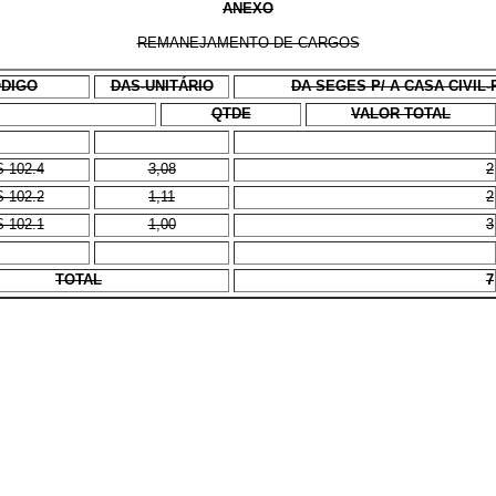
ANEXO
REMANEJAMENTO DE CARGOS
DIGO
DAS-UNITÁRIO
DA SEGES P/ A CASA CIVIL-
QTDE
VALOR TOTAL
 102.4
3,08
2
 102.2
1,11
2
 102.1
1,00
3
TOTAL
7