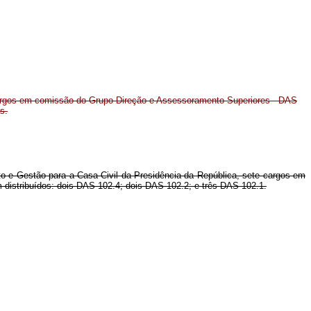
rgos em comissão do Grupo-Direção e Assessoramento Superiores - DAS
s.
to e Gestão para a Casa Civil da Presidência da República, sete cargos em
m distribuídos: dois DAS 102.4; dois DAS 102.2; e três DAS 102.1.