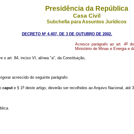
Presidência da República
Casa Civil
Subchefia para Assuntos Jurídicos
DECRETO Nº 4.407, DE 3 DE OUTUBRO DE 2002.
o
Acresce parágrafo ao art. 4
do
Ministério de Minas e Energia e d
e o art. 84, inciso VI, alínea "a", da Constituição,
igorar acrescido do seguinte parágrafo:
o
no
caput
e § 1
deste artigo, deverão ser recolhidos ao Arquivo Nacional, até 
lica.