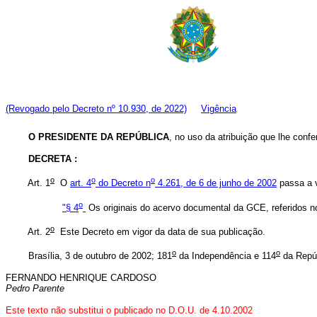
(Revogado pelo Decreto nº 10.930, de 2022)
Vigência
O PRESIDENTE DA REPÚBLICA
, no uso da atribuição que lhe confer
DECRETA :
o
o
o
Art. 1
O
art. 4
do Decreto n
4.261, de 6 de junho de 2002
passa a v
o
"§ 4
Os originais do acervo documental da GCE, referidos 
o
Art. 2
Este Decreto em vigor da data de sua publicação.
o
o
Brasília, 3 de outubro de 2002; 181
da Independência e 114
da Repúb
FERNANDO HENRIQUE CARDOSO
Pedro Parente
Este texto não substitui o publicado no D.O.U. de 4.10.2002