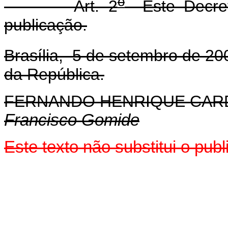
o
Art. 2
Este Decret
publicação.
Brasília, 5 de setembro de 20
da República.
FERNANDO HENRIQUE CA
Francisco Gomide
Este texto não substitui o pu