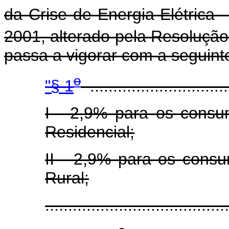
da Crise de Energia Elétrica 
2001, alterado pela Resoluçã
passa a vigorar com a seguint
o
"§ 1
...............................
I - 2,9% para os consu
Residencial;
II - 2,9% para os consu
Rural;
.....................................