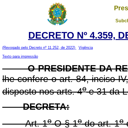
Pres
Subch
DECRETO Nº 4.359, D
(Revogado pelo Decreto nº 11.252, de 2022)
Vigência
Texto para impressão
O PRESIDENTE DA RE
lhe confere o art. 84, inciso I
o
disposto nos arts. 4
e 31 da L
DECRETA:
o
o
o
Art. 1
O § 1
do art. 1