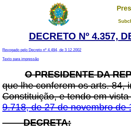
Pres
Subch
DECRETO Nº 4.357, D
Revogado pelo Decreto nº 4.494, de 3.12.2002
Texto para impressão
O
PRESIDENTE DA RE
que lhe conferem os arts. 84, i
Constituição, e tendo em vista
9.718, de 27 de novembro de
DECRETA: