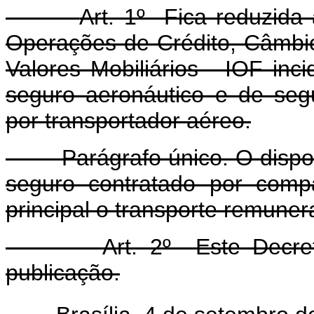
Art. 1º Fica reduzida
Operações de Crédito, Câmbio 
Valores Mobiliários - IOF inc
seguro aeronáutico e de segu
por transportador aéreo.
Parágrafo único. O disposto
seguro contratado por comp
principal o transporte remune
Art. 2º Este Decre
publicação.