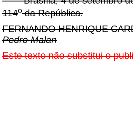
Brasília, 4 de setembro de
o
114
da República.
FERNANDO HENRIQUE CA
Pedro Malan
Este texto não substitui o pu