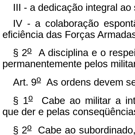
III - a dedicação integral ao
IV - a colaboração espontâ
eficiência das Forças Armadas
o
§ 2
A disciplina e o respe
permanentemente pelos militare
o
Art. 9
As ordens devem ser
o
§ 1
Cabe ao militar a int
que der e pelas conseqüência
o
§ 2
Cabe ao subordinado, 