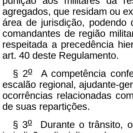
punição aos militares da r
agregados, que residam ou ex
área de jurisdição, podendo 
comandantes de região milit
respeitada a precedência hie
art. 40 deste Regulamento.
o
§ 2
A competência confer
escalão regional, ajudante-ger
ocorrências relacionadas com
de suas repartições.
o
§ 3
Durante o trânsito, o 