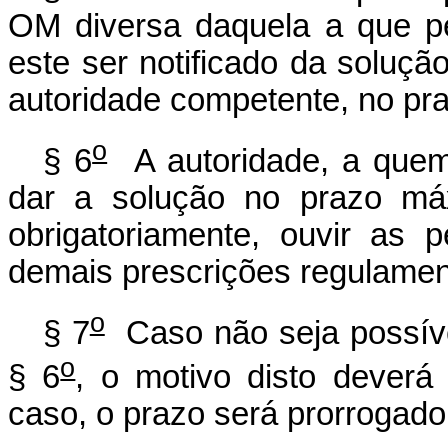
OM diversa daquela a que pe
este ser notificado da solução
autoridade competente, no pra
o
§ 6
A autoridade, a quem a
dar a solução no prazo máx
obrigatoriamente, ouvir as 
demais prescrições regulamen
o
§ 7
Caso não seja possíve
o
§ 6
, o motivo disto deverá
caso, o prazo será prorrogado p