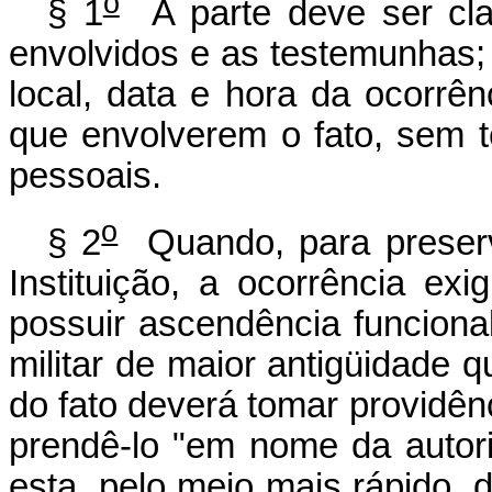
o
§ 1
A parte deve ser clara
envolvidos e as testemunhas; 
local, data e hora da ocorrên
que envolverem o fato, sem t
pessoais.
o
§ 2
Quando, para preserv
Instituição, a ocorrência ex
possuir ascendência funcional
militar de maior antigüidade 
do fato deverá tomar providênc
prendê-lo "em nome da autor
esta, pelo meio mais rápido, 