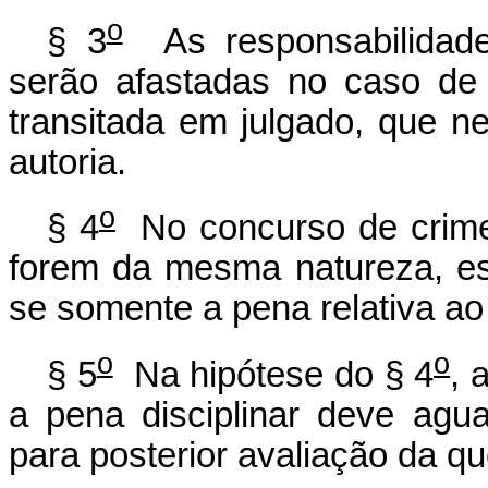
o
§ 3
As responsabilidades 
serão afastadas no caso de 
transitada em julgado, que n
autoria.
o
§ 4
No concurso de crime 
forem da mesma natureza, est
se somente a pena relativa ao
o
o
§ 5
Na hipótese do § 4
, 
a pena disciplinar deve agu
para posterior avaliação da qu