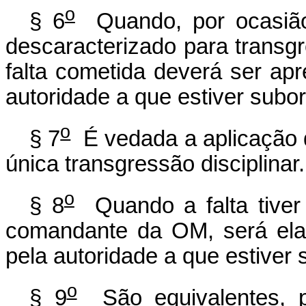
o
§ 6
Quando, por ocasião 
descaracterizado para transgr
falta cometida deverá ser apr
autoridade a que estiver subor
o
§ 7
É vedada a aplicação 
única transgressão disciplinar.
o
§ 8
Quando a falta tiver
comandante da OM, será ela 
pela autoridade a que estiver 
o
§ 9
São equivalentes, p