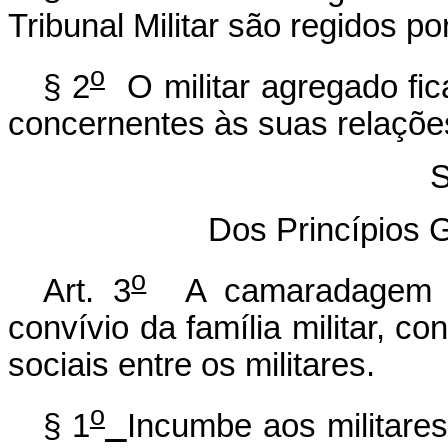
Tribunal Militar são regidos po
o
§ 2
O militar agregado fica
concernentes às suas relações
S
Dos Princípios 
o
Art. 3
A camaradagem é 
convívio da família militar, c
sociais entre os militares.
o
§ 1
Incumbe aos militares