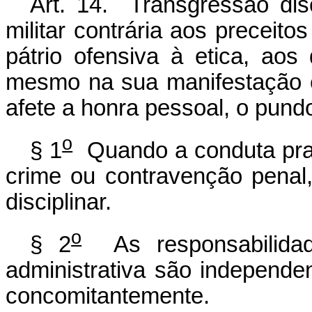
Art. 14. Transgressão disc
militar contrária aos preceito
pátrio ofensiva à etica, aos
mesmo na sua manifestação e
afete a honra pessoal, o pundo
o
§ 1
Quando a conduta prati
crime ou contravenção penal,
disciplinar.
o
§ 2
As responsabilidade
administrativa são independe
concomitantemente.