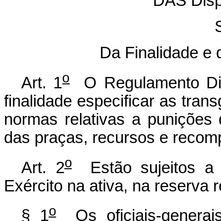
DAS Disp
Da Finalidade e 
o
Art. 1
O Regulamento Disc
finalidade especificar as tran
normas relativas a punições d
das praças, recursos e recom
o
Art. 2
Estão sujeitos a 
Exército na ativa, na reserva
o
§ 1
Os oficiais-generai