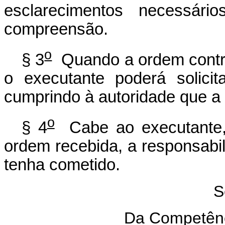
esclarecimentos necessári
compreensão.
o
§ 3
Quando a ordem contrar
o executante poderá solicit
cumprindo à autoridade que a e
o
§ 4
Cabe ao executante, 
ordem recebida, a responsabi
tenha cometido.
S
Da Competênc