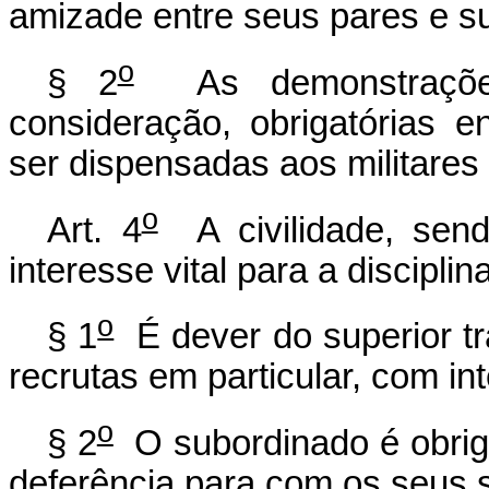
amizade entre seus pares e s
o
§ 2
As demonstrações
consideração, obrigatórias en
ser dispensadas aos militare
o
Art. 4
A civilidade, send
interesse vital para a discipli
o
§ 1
É dever do superior tr
recrutas em particular, com i
o
§ 2
O subordinado é obriga
deferência para com os seus s