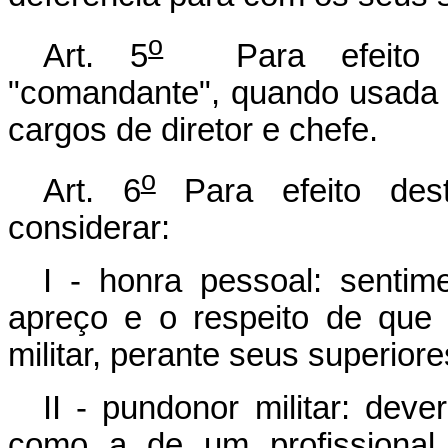
o
Art. 5
Para efeito de
"comandante", quando usada
cargos de diretor e chefe.
o
Art. 6
Para efeito dest
considerar:
I - honra pessoal: sentim
apreço e o respeito de que
militar, perante seus superior
II - pundonor militar: deve
como a de um profissional 