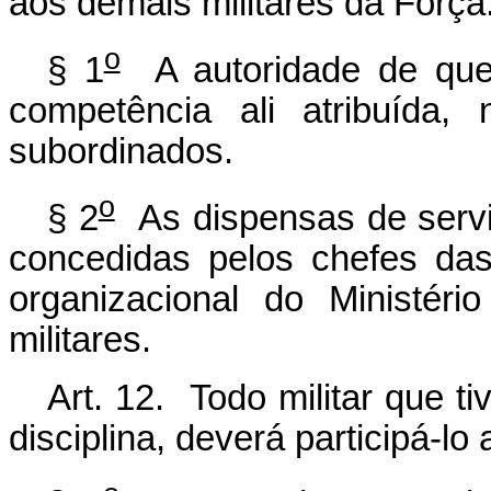
aos demais militares da Força
o
§ 1
A autoridade de que t
competência ali atribuída,
subordinados.
o
§ 2
As dispensas de serv
concedidas pelos chefes das
organizacional do Ministér
militares.
Art. 12. Todo militar que t
disciplina, deverá participá-lo