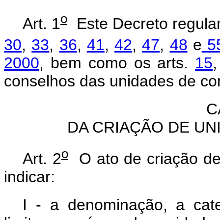
o
Art. 1
Este Decreto regula
30
,
33
,
36
,
41
,
42
,
47
,
48
e
55
2000
, bem como os arts.
15
conselhos das unidades de co
C
DA CRIAÇÃO DE U
o
Art. 2
O ato de criação d
indicar:
I - a denominação, a cate