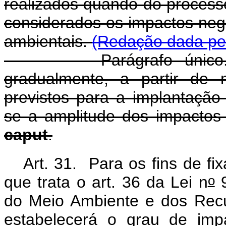
realizados quando do process
considerados os impactos nega
ambientais.
(Redação dada pel
Parágrafo único. Os 
gradualmente, a partir de 
previstos para a implantaçã
se a amplitude dos impactos
caput
.
Art. 31. Para os fins de f
o
que trata o art. 36 da Lei n
9
do Meio Ambiente e dos Rec
estabelecerá o grau de imp