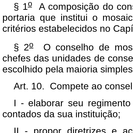
o
§ 1
A composição do cons
portaria que institui o mos
critérios estabelecidos no Cap
o
§ 2
O conselho de mosai
chefes das unidades de cons
escolhido pela maioria simpl
Art. 10. Compete ao conse
I - elaborar seu regimento
contados da sua instituição;
II - propor diretrizes e a