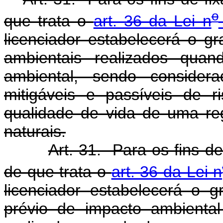
o
que trata o
art. 36 da Lei n
licenciador estabelecerá o g
ambientais realizados quan
ambiental, sendo consider
mitigáveis e passíveis de 
qualidade de vida de uma re
naturais.
Art. 31. Para os fins 
de que trata o
art. 36 da Lei n
licenciador estabelecerá o 
prévio de impacto ambiental