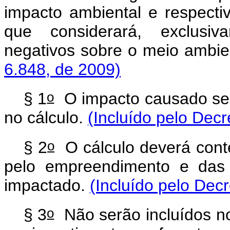
impacto ambiental e respecti
que considerará, exclusiv
negativos sobre o meio ambi
6.848, de 2009)
o
§ 1
O impacto causado se
no cálculo.
(Incluído pelo Decr
o
§ 2
O cálculo deverá conte
pelo empreendimento e das 
impactado.
(Incluído pelo Dec
o
§ 3
Não serão incluídos n