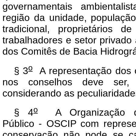
governamentais ambientali
região da unidade, população
tradicional, proprietários 
trabalhadores e setor privado
dos Comitês de Bacia Hidrográ
o
§ 3
A representação dos ór
nos conselhos deve ser, s
considerando as peculiaridade
o
§ 4
A Organização da 
Público - OSCIP com repres
conservação não pode se ca