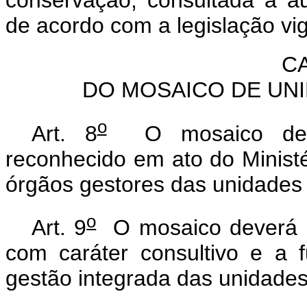
de acordo com a legislação vi
CA
DO MOSAICO DE UN
o
Art. 8
O mosaico de u
reconhecido em ato do Minist
órgãos gestores das unidades
o
Art. 9
O mosaico deverá d
com caráter consultivo e a 
gestão integrada das unidad