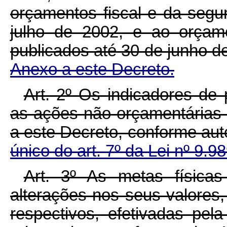
orçamentos fiscal e da segur
julho de 2002, e ao orçame
publicados até 30 de junho d
Anexo a este Decreto.
Art. 2º
Os indicadores de 
as ações não orçamentárias 
a este Decreto, conforme au
único do art. 7º da Lei nº 9.9
Art. 3º
As metas física
alterações nos seus valores
respectivos, efetivadas pel