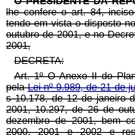
O PRESIDENTE DA REP
lhe confere o art. 84, inciso
tendo em vista o disposto no
outubro de 2001, e no Decre
2001,
DECRETA:
Art. 1º
O Anexo II do Plan
pela
Lei nº
9.989, de 21 de j
s 10.178, de 12 de janeiro 
2001, 10.297, de 26 de out
dezembro de 2001, bem co
2000, 2001 e 2002 e respe