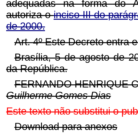
adequadas na forma do A
autoriza o
inciso III do parág
de 2000.
Art. 4º
Este Decreto entra e
Brasília, 5 de agosto de 
da República.
FERNANDO HENRIQUE 
Guilherme Gomes Dias
Este texto não substitui o pu
Download para anexos