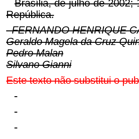
Brasília, de julho de 2002;
República.
FERNANDO HENRIQUE 
Geraldo Magela da Cruz Qui
Pedro Malan
Silvano Gianni
Este texto não substitui o pu