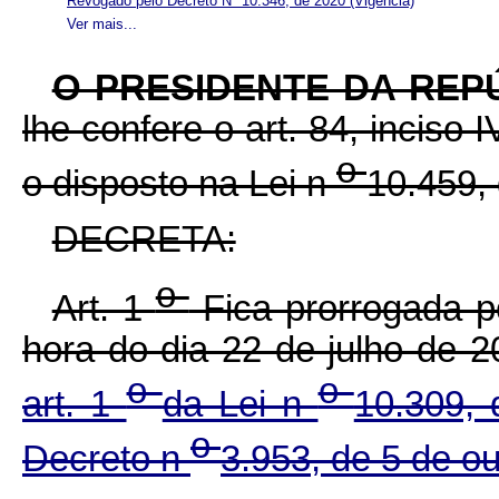
Revogado pelo Decreto Nº 10.346, de 2020
(Vigência)
Ver mais...
O PRESIDENTE DA REP
lhe confere o art. 84, inciso 
o
o disposto na Lei n
10.459,
DECRETA:
o
Art. 1
Fica prorrogada por
hora do dia 22 de julho de 2
o
o
art. 1
da Lei n
10.309,
o
Decreto n
3.953, de 5 de o