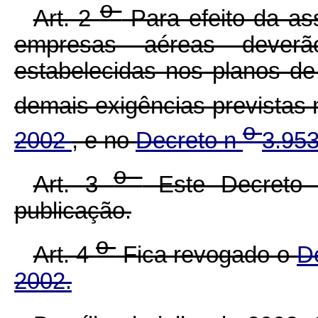
o
Art. 2
Para efeito da as
empresas aéreas dever
estabelecidas nos planos d
demais exigências previstas
o
2002
, e no
Decreto n
3.953
o
Art. 3
Este Decreto 
publicação.
o
Art. 4
Fica revogado o
D
2002.