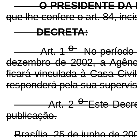
O PRESIDENTE DA 
que lhe confere o art. 84, inci
DECRETA:
o
Art. 1
No período 
dezembro de 2002, a Agênc
ficará vinculada à Casa Civi
responderá pela sua supervi
o
Art. 2
Este Decre
publicação.
Brasília, 25 de junho de 2